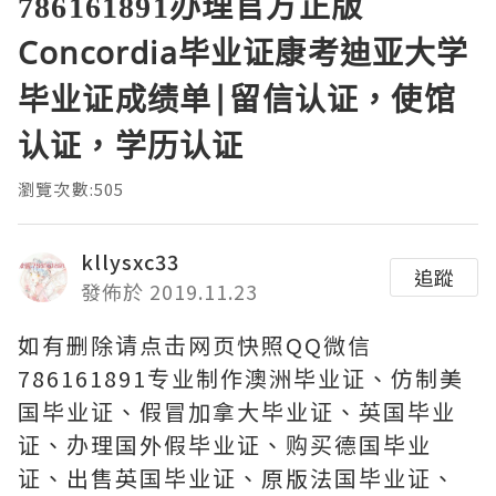
786161891办理官方正版
Concordia毕业证康考迪亚大学
毕业证成绩单|留信认证，使馆
认证，学历认证
瀏覽次數:505
kllysxc33
追蹤
發佈於 2019.11.23
如有删除请点击网页快照QQ微信
786161891专业制作澳洲毕业证、仿制美
国毕业证、假冒加拿大毕业证、英国毕业
证、办理国外假毕业证、购买德国毕业
证、出售英国毕业证、原版法国毕业证、