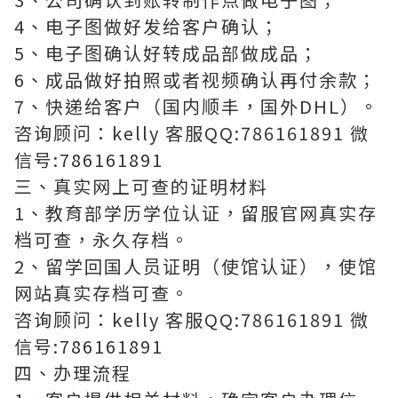
4、电子图做好发给客户确认；
5、电子图确认好转成品部做成品；
6、成品做好拍照或者视频确认再付余款；
7、快递给客户（国内顺丰，国外DHL）。
咨询顾问：kelly 客服QQ:786161891 微
信号:786161891
三、真实网上可查的证明材料
1、教育部学历学位认证，留服官网真实存
档可查，永久存档。
2、留学回国人员证明（使馆认证），使馆
网站真实存档可查。
咨询顾问：kelly 客服QQ:786161891 微
信号:786161891
四、办理流程