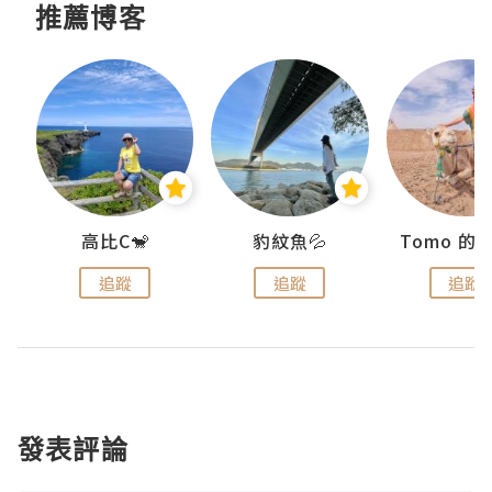
推薦博客
)
高比C🐒
豹紋魚💦
追蹤
追蹤
追蹤
發表評論