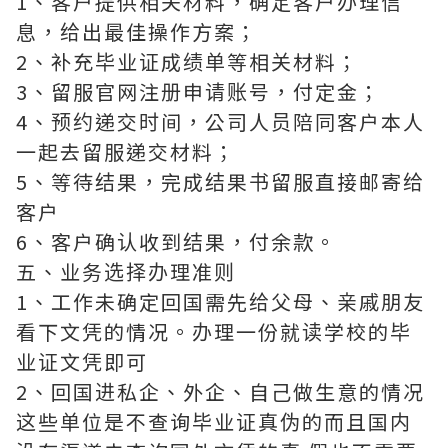
1、客户提供相关材料，确定客户办理信
息，给出最佳操作方案；
2、补充毕业证成绩单等相关材料；
3、留服官网注册申请账号，付定金；
4、预约递交时间，公司人员陪同客户本人
一起去留服递交材料；
5、等待结果，完成结果书留服直接邮寄给
客户
6、客户确认收到结果，付余款。
五、业务选择办理准则
1、工作未确定回国需先给父母、亲戚朋友
看下文凭的情况。办理一份就读学校的毕
业证文凭即可
2、回国进私企、外企、自己做生意的情况
这些单位是不查询毕业证真伪的而且国内