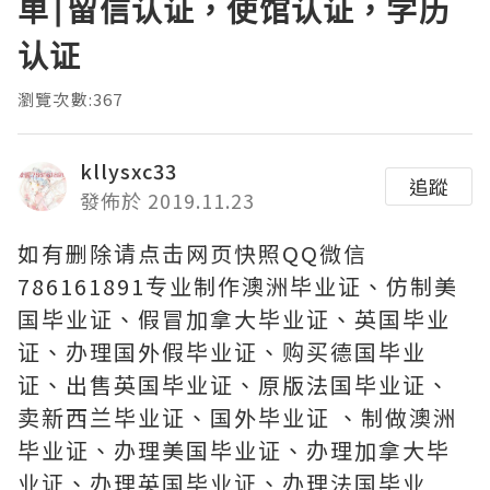
单|留信认证，使馆认证，学历
认证
瀏覽次數:367
kllysxc33
追蹤
發佈於 2019.11.23
如有删除请点击网页快照QQ微信
786161891专业制作澳洲毕业证、仿制美
国毕业证、假冒加拿大毕业证、英国毕业
证、办理国外假毕业证、购买德国毕业
证、出售英国毕业证、原版法国毕业证、
卖新西兰毕业证、国外毕业证 、制做澳洲
毕业证、办理美国毕业证、办理加拿大毕
业证、办理英国毕业证、办理法国毕业