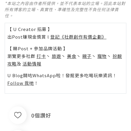
*本站之內容由作者所提供，並不代表本站的立場。因此本站對
所有博客的立場、真實性、準確性及完整性不負任何法律責
任。
【 U Creator 招募 】
出Post賺現金獎賞 l
登記《社群創作有價企劃》
【 睇Post + 參加品牌活動 】
瀏覽更多社群
打卡
丶
旅遊
丶
美食
丶
親子
丶
寵物
丶
扮靚
攻略
及
活動情報
U Blog開咗WhatsApp啦！發掘更多吃喝玩樂資訊！
Follow 我哋
！
0個讚好