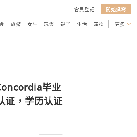
會員登記
開始撰寫
食
旅遊
女生
玩樂
親子
生活
寵物
行山
更多
打卡
ncordia毕业
认证，学历认证