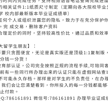
定的时间内完成任务，支持视频语音电话查询完成进
发的相关证件1:1纸质尺寸制定（定期向各大院校毕
学 校内部最新版本毕业证成绩单）
向任何个人或组织泄露您的隐私，致力于在充分保护
。完 成交易，删除客户资料
证合理定价的同时，坚持较高性价比，通过品质和效
大留学生朋友】：
不要只贪图便宜，无论是真实版还是顶级1:1复制
一分钱一分货！
及教育部认证，公司完全按照正规的流程手续,可陪同
目前有一些同行所办理出来的认证只能在虚假网站查询
不可能永久存档。那样是对学生的不负责任，在办理
度，我们会让您清楚看到，你所投入的每一分钱都能
中止付款。
QQ:786161891 微信号:786161891 办理毕