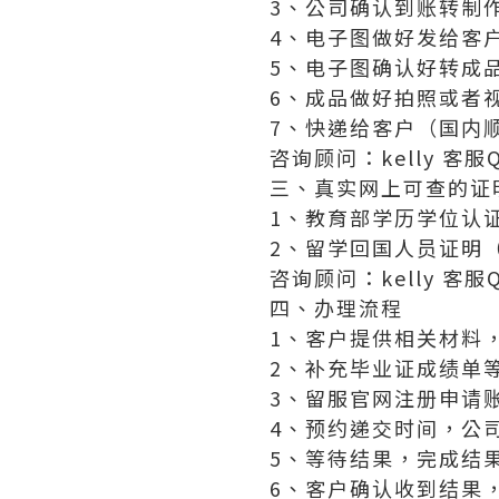
3、公司确认到账转制
4、电子图做好发给客
5、电子图确认好转成
6、成品做好拍照或者
7、快递给客户（国内顺
咨询顾问：kelly 客服QQ
三、真实网上可查的证
1、教育部学历学位认
2、留学回国人员证明
咨询顾问：kelly 客服QQ
四、办理流程
1、客户提供相关材料
2、补充毕业证成绩单
3、留服官网注册申请
4、预约递交时间，公
5、等待结果，完成结
6、客户确认收到结果