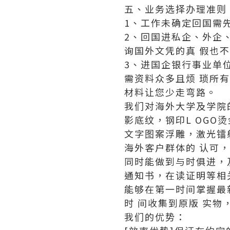
五、业务选择办理准则
1、工作未确定回国需
2、回国进私企、外企
询国外文凭的真 假也
3、进国企银行事业单
需资料众多且烦 琐所
材料让您少走弯路。
我们对海外大学及学院
影底纹，钢印L OGO
文字图案浮雕，激光镭
海外客户群体的 认可
同时能做到与时俱进，
通知书，在读证明等相
能够在第一时间掌握最
时 间收集到原版 实物
我们的优势：