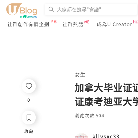
社群創作有價企劃
社群熱話
成為U Creator
女生
加拿大毕业证证明
证康考迪亚大
0
0
瀏覽次數:504
收藏
收藏
kllysxc33