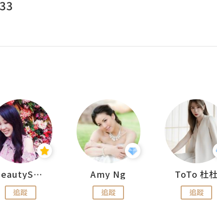
c33
BeautySearch
Amy Ng
ToTo 杜
追蹤
追蹤
追蹤