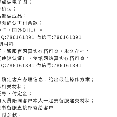
作点做电子图；
户确认；
品部做成品；
视频确认再付余款；
丰，国外DHL）。
:786161891 微信号:786161891
明材料
证，留服官网真实存档可查，永久存档。
（使馆认证），使馆网站真实存档可查。
:786161891 微信号:786161891
，确定客户办理信息，给出最佳操作方案；
等相关材料；
账号，付定金；
司人员陪同客户本人一起去留服递交材料；
果书留服直接邮寄给客户
，付余款。