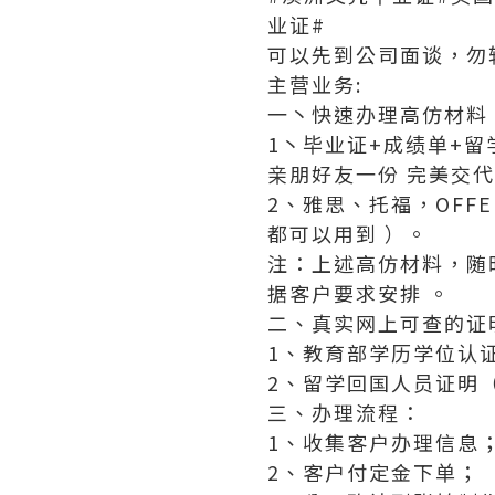
业证#
可以先到公司面谈，勿
主营业务:
一丶快速办理高仿材料
1丶毕业证+成绩单+
亲朋好友一份 完美交
2、雅思、托福，OF
都可以用到 ）。
注：上述高仿材料，随
据客户要求安排 。
二、真实网上可查的证
1、教育部学历学位认
2、留学回国人员证明
三、办理流程：
1、收集客户办理信息
2、客户付定金下单；