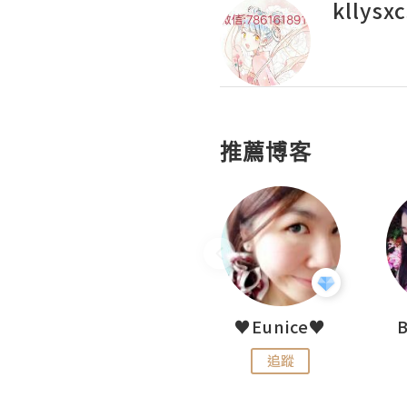
kllysx
推薦博客
LoveCath 夏沫
♥Eunice♥
追蹤
追蹤