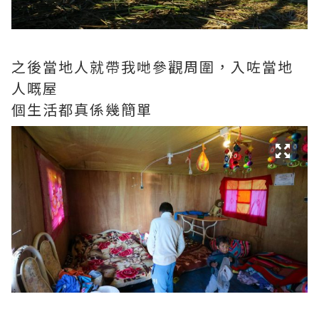
之後當地人就帶我哋參觀周圍，入咗當地
人嘅屋
個生活都真係幾簡單