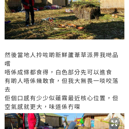
然後當地人拎咗啲新鮮蘆葦草派畀我哋品
嚐
唔係成條都食得，白色部分先可以進食
有啲人唔係幾敢食，但我大無畏一啖咬落
去
佢個口感有少少似蓮霧最近核心位置，但
空氣感就更大，味道係冇㗎