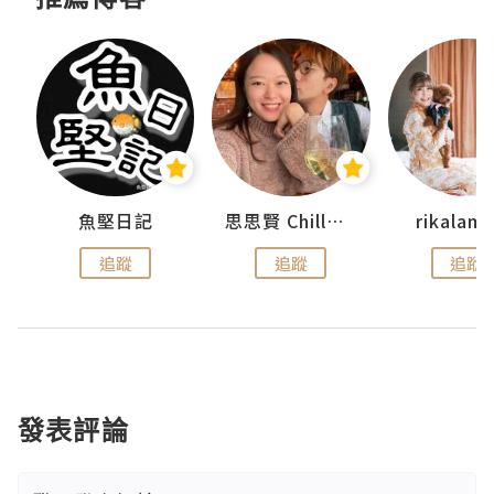
urnal
魚堅日記
思思賢 ChillMyBabe
rikala
追蹤
追蹤
追蹤
發表評論