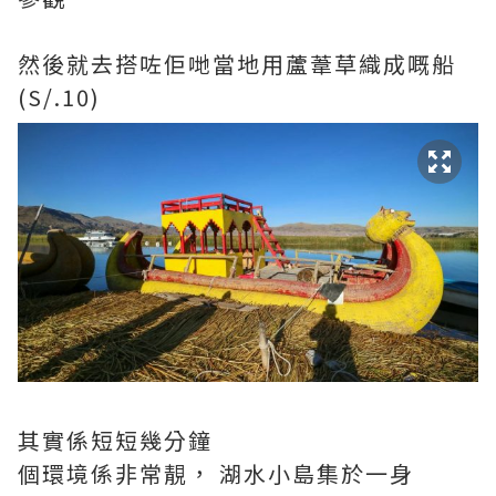
然後就去搭咗佢哋當地用蘆葦草織成嘅船
(S/.10)
其實係短短幾分鐘
個環境係非常靚， 湖水小島集於一身