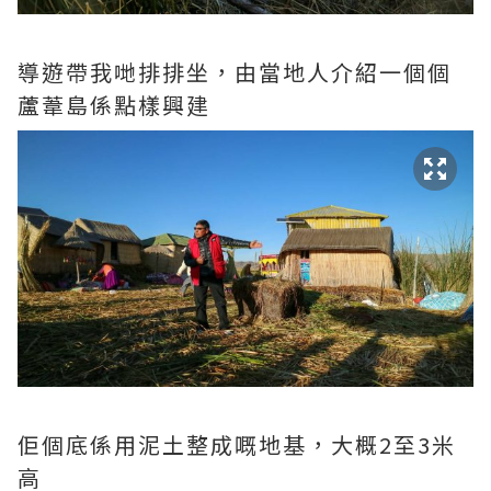
導遊帶我哋排排坐，由當地人介紹一個個
蘆葦島係點樣興建
佢個底係用泥土整成嘅地基，大概2至3米
高