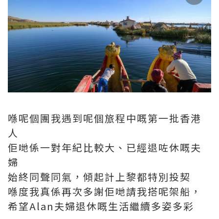
喺呢個團我遇到呢個旅程中嘅第一批香港
人
佢哋係一對年紀比較大、已經退咗休嘅夫
婦
始終同聲同氣，傾起計上黎都特別投契
喺度我真係再次多謝佢哋請我搭呢架船，
希望Alan夫婦退休嘅生活繼續多姿多彩