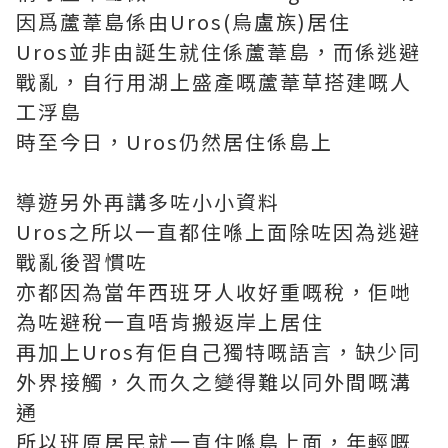
因爲蘆葦島係由Uros(烏盧族)居住
Uros並非由誕生就住係蘆葦島，而係逃避
戰亂，自行用湖上盛產嘅蘆葦草搭建嘅人
工浮島
時至今日，Uros仍然居住係島上
導遊另外再講多咗小小資料
Uros之所以一直都住喺上面除咗因為逃避
戰亂後習慣咗
亦都因為當年西班牙人收好重嘅稅，佢哋
為咗避稅一直唔肯搬返岸上居住
再加上Uros有佢自己獨特嘅語言，缺少同
外界接觸，久而久之變得難以同外間嘅溝
通
所以班原居民就一直住喺島上面，年輕嘅