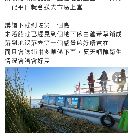
一代平日就會送去市區上堂
講講下就到咗第一個島
未落船就已經見到個地下係由蘆葦草鋪成
落到地踩落去第一個感覺係好唔實在
而且會諗鋪咁多草係下面，夏天嗰陣衛生
情況會唔會好差