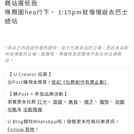
嘅站擺低我
喺周圍hea行下， 1:15pm就慢慢返去巴士
總站
*本站之內容由作者所提供，並不代表本站的立場。因此本站對
所有博客的立場、真實性、準確性及完整性不負任何法律責
任。
【 U Creator 招募 】
出Post賺現金獎賞 l
登記《社群創作有價企劃》
【 睇Post + 參加品牌活動 】
瀏覽更多社群
打卡
丶
旅遊
丶
美食
丶
親子
丶
寵物
丶
扮靚
攻略
及
活動情報
U Blog開咗WhatsApp啦！發掘更多吃喝玩樂資訊！
Follow 我哋
！