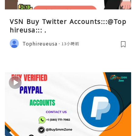
VSN Buy Twitter Accounts:::@Top
hireusa::: .
Tophireueusa
13小時前