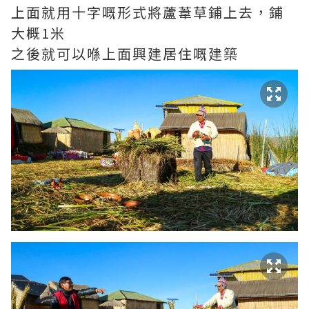
上面就用十字嘅形式將蘆葦草鋪上去，鋪
大概1米
之後就可以喺上面興建居住嘅建築