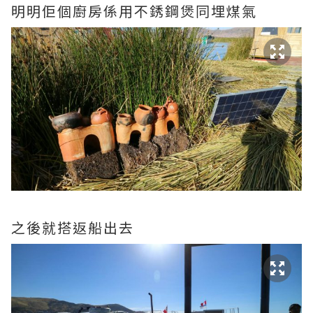
明明佢個廚房係用不銹鋼煲同埋煤氣
之後就搭返船出去