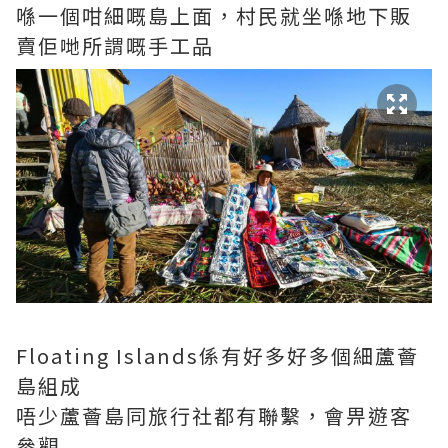
喺一個咁細嘅島上面，村民就坐喺地下販
賣佢哋所謂嘅手工品
Floating Islands係有好多好多個細蘆薈
島組成
唔少蘆薈島同旅行社都有聯繫，會畀遊客
參觀