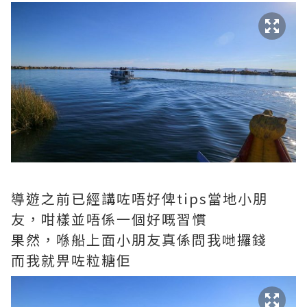
導遊之前已經講咗唔好俾tips當地小朋
友，咁樣並唔係一個好嘅習慣
果然，喺船上面小朋友真係問我哋攞錢
而我就畀咗粒糖佢