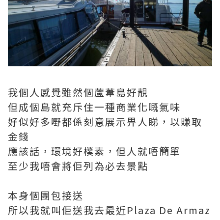
我個人感覺雖然個蘆葦島好靚
但成個島就充斥住一種商業化嘅氣味
好似好多嘢都係刻意展示畀人睇，以賺取
金錢
應該話，環境好樸素，但人就唔簡單
至少我唔會將佢列為必去景點
本身個團包接送
所以我就叫佢送我去最近Plaza De Armaz