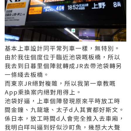
基本上車設計同平常列車一樣，無特別。
由於我住個度位于臨近池袋嘅板橋，所以
我去到日暮里個陣就轉成JR去帶池袋轉另
一條綫去板橋。
而東京JR絕對複雜，所以我第一章教嘅
App乘換案内絕對用得上。
池袋好逼，上車個陣發現原來平時放工時
間金鐘、九龍塘、太子d人其實都好斯文。
係日本，放工時間d人會完全推入去車廂，
我明白咩叫逼到好似沙町魚，幾想大大聲