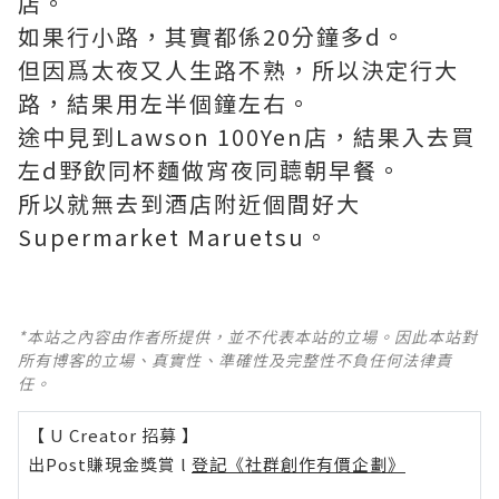
店。
如果行小路，其實都係20分鐘多d。
但因爲太夜又人生路不熟，所以決定行大
路，結果用左半個鐘左右。
途中見到Lawson 100Yen店，結果入去買
左d野飲同杯麵做宵夜同聼朝早餐。
所以就無去到酒店附近個間好大
Supermarket Maruetsu。
*本站之內容由作者所提供，並不代表本站的立場。因此本站對
所有博客的立場、真實性、準確性及完整性不負任何法律責
任。
【 U Creator 招募 】
出Post賺現金獎賞 l
登記《社群創作有價企劃》