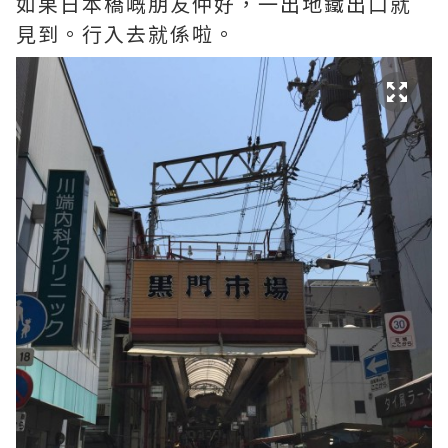
如果日本橋嘅朋友仲好，一出地鐵出口就
見到。行入去就係啦。