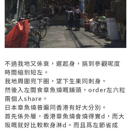
不過我地又係衰，遲起身，搞到參觀呢度
時間縮到短左。
我地周圍兜下圈，望下生果同刺身。
然後入左間食章魚燒嘅鋪頭，order左六粒
兩個人share。
日本章魚燒普遍同香港有好大分別。
首先係外層，香港章魚燒會燒得實d，而大
阪嘅就好比較軟身淋d。而且爲左節省成