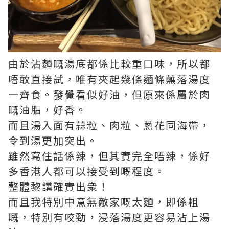
由於沾麵嘅湯底都係比較重口味，所以都
唔敢直接試，唯有夾起幾條麵條蘸落湯度
一齊食。發覺看似好油，但原來係屬於肉
嘅油脂，好香。
而且湯入面有蒜粒、肉粒、蔥花同海帶，
令到湯更加突出。
雖然寫住話係辣，但其實完全唔辣，係好
多香港人都可以接受到嘅程度。
整體黎講確實出衆！
而且我特別中意無敵家嘅太麵，即係粗
嘅，特別有咬勁，浸落湯度更容易沾上湯