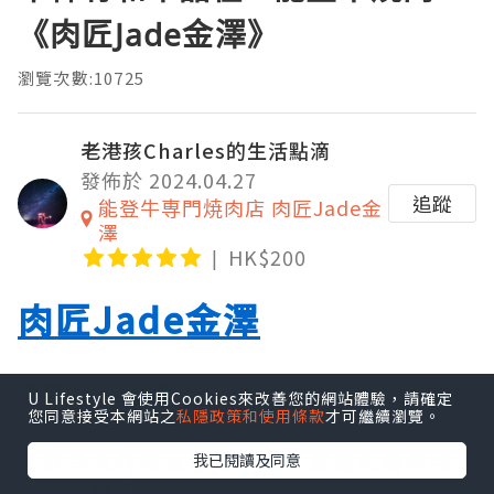
《肉匠Jade金澤》
瀏覽次數:10725
老港孩Charles的生活點滴
發佈於 2024.04.27
追蹤
能登牛専門焼肉店 肉匠Jade金
澤
HK$200
肉匠Jade金澤
肉匠Jade金澤
係一間專食能登牛嘅燒肉餐
U Lifestyle 會使用Cookies來改善您的網站體驗，請確定
您同意接受本網站之
私隱政策和使用條款
才可繼續瀏覽。
廳
正好今次冇得去能登半島，就當呢餐俾我
我已閱讀及同意
達成心願啦