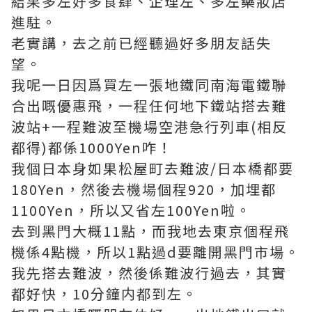
結果多左好多食肆、企理左、多左藥妝店
進駐。
老實講，去之前已經聽過好多朋友話失
望。
我呢一日因爲買左一張地鐵同南海電鐵聯
合出嘅優惠飛，一程任何地下鐵站搭去難
波站+一程難波至機場空港急行列車(相反
都得)都係1000Yen咋！
我個日本身如果松屋町去難波/日本橋都要
180Yen，然後去機場個程920，加埋都
1100Yen，所以又省左100Yen啦。
去到黑門大概11點，而我地去東京個程飛
機係4點機，所以1點過d要離開黑門市場。
我先搭去難波，然後係難波行過去，其實
都好快，10分鐘内都到左。