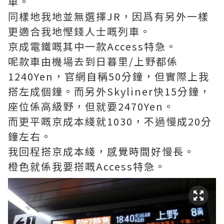
車。
同樣地我地並無選擇JR，因爲有另外一樣
更適合我地慳錢人士嘅列車。
京成電鐵嘅其中一款Access特急。
呢款車由機場去到日暮里/上野都係
1240Yen，官網自稱50分鐘，但實際上我
搭左成個鐘。而另外Skyliner快15分鐘，
座位係高級野，但就要2470Yen。
而更平嘅京成本綫就1030，不過慢成20分
鐘左右。
我回程搭京成本綫，感覺時間好慢長。
橙色就係我要搭嘅Access特急。