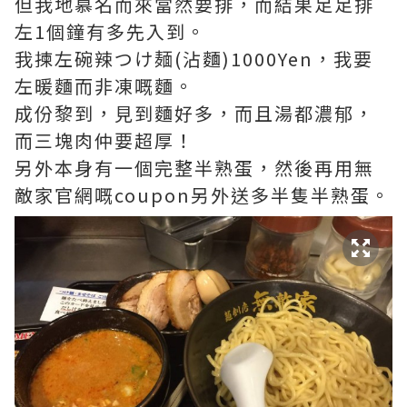
但我地慕名而來當然要排，而結果足足排
左1個鐘有多先入到。
我揀左碗辣つけ麺(沾麵)1000Yen，我要
左暖麵而非凍嘅麵。
成份黎到，見到麵好多，而且湯都濃郁，
而三塊肉仲要超厚！
另外本身有一個完整半熟蛋，然後再用無
敵家官網嘅coupon另外送多半隻半熟蛋。