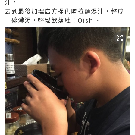
汁。
去到最後加埋店方提供嘅拉麵湯汁，整成
一碗濃湯，輕鬆飲落肚！Oishi~