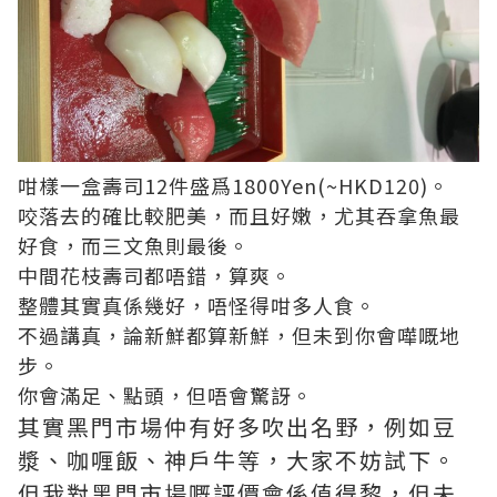
咁樣一盒壽司12件盛爲1800Yen(~HKD120)。
咬落去的確比較肥美，而且好嫩，尤其吞拿魚最
好食，而三文魚則最後。
中間花枝壽司都唔錯，算爽。
整體其實真係幾好，唔怪得咁多人食。
不過講真，論新鮮都算新鮮，但未到你會嘩嘅地
步。
你會滿足、點頭，但唔會驚訝。
其實黑門市場仲有好多吹出名野，例如豆
漿、咖喱飯、神戶牛等，大家不妨試下。
但我對黑門市場嘅評價會係值得黎，但未