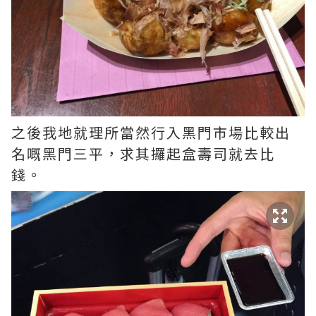
之後我地就理所當然行入黑門市場比較出
名嘅黑門三平，求其攞起盒壽司就去比
錢。