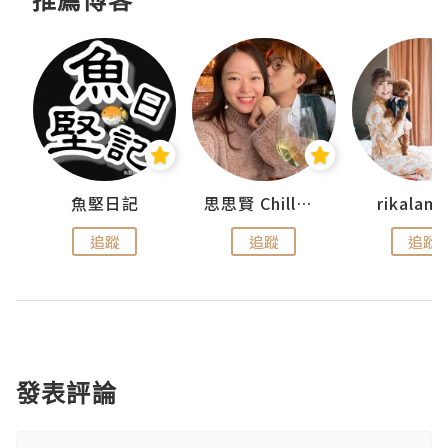
urnal
魚堅日記
思思賢 ChillMyBabe
rikala
追蹤
追蹤
追蹤
發表評論