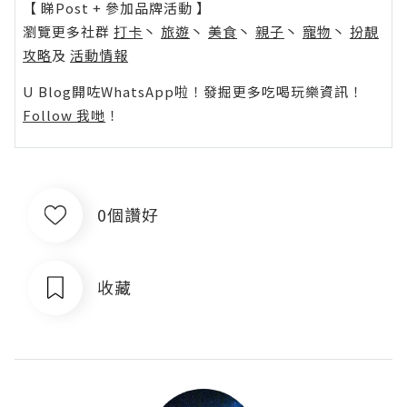
【 睇Post + 參加品牌活動 】
瀏覽更多社群
打卡
丶
旅遊
丶
美食
丶
親子
丶
寵物
丶
扮靚
攻略
及
活動情報
U Blog開咗WhatsApp啦！發掘更多吃喝玩樂資訊！
Follow 我哋
！
0個讚好
收藏