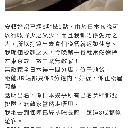
安頓好都已經8點幾9點，由於日本夜晚可
以行嘅野少之又少，而且我都唔係愛蒲之
人，所以打算出去食個晚餐就返黎休息。
我呢個愛麵之人，今晚第一餐就當然選擇
左東京數一數二嘅無敵家！
無敵家全日本得一間分店，位于池袋。
距離JR站都只係5分鐘内，好近，係正松屋
隔離。
話明出名，係日本幾乎所有出名食肆都要
排隊，無敵家當然走唔甩。
我地去到個陣已經排曬長龍，超過8成都係
遊客。