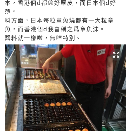
本，香港個d都係好厚皮，而日本個d好
薄。
料方面，日本每粒章魚燒都有一大粒章
魚，而香港個d我會稱之爲章魚沫。
醬料就一樣啦，無咩特別。