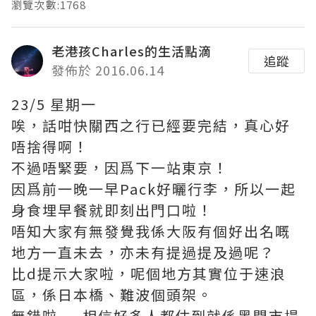
瀏覽次數:1768
老港孩Charles的生活點滴
追蹤
發佈於 2016.06.14
23/5 星期一
唉，話咁快關西之行已經要完結，真心好
唔捨得啊！
不過唔緊要，因爲下一站東京！
因爲前一晚一早Pack好曬行李，所以一起
身食埋早餐就即刻出門口啦！
唔知大家有無發覺我係大阪有個好出名嘅
地方一直未去，亦未有提過提及過呢？
比d提示大家啦，呢個地方其實位于速浪
區，係日本橋、難波個頭架。
無錯啦.....相信好多人都估到就係黑門市場