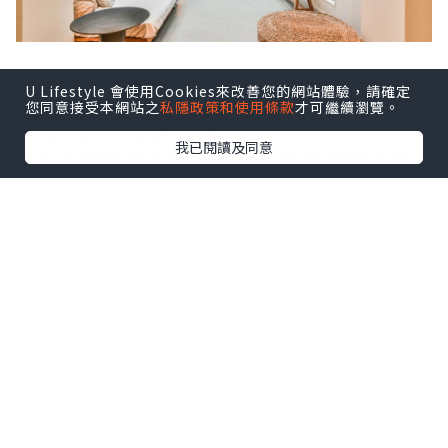
U Lifestyle 會使用Cookies來改善您的網站體驗，請確定
您同意接受本網站之
私隱政策和使用條款
才可繼續瀏覽。
什麼是室內設計師
我已閱讀及同意
首先大家對室內設計師這個名字絕對不陌
生，但其實室內設計師的主要的工作是什
麼？難麼只要單單負責設計就可以了嗎，
相信有很多好奇心極高的朋友或打算入行
做室內設計師的朋友對室內設計師的所有
事情都有一個疑問。其實簡單來說室內設
計師就是跟據客人提出的設計要求及預算
費用進行室內空間設計以及室內規劃、並
畫出室內平面圖和監督工人施工等等。還
想了解更多？那今天就讓小編帶你們深入