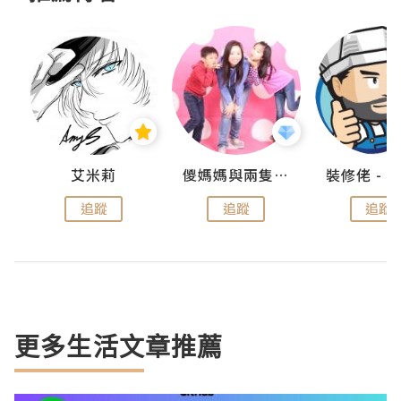
點滴
艾米莉
儍媽媽與兩隻小魔怪之家
追蹤
追蹤
追蹤
更多生活文章推薦