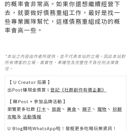
的概率會非常高。如果你還想繼續經營下
去，就要做好債務重組工作，最好是找一
些專業團隊幫忙，這樣債務重組成功的概
率會高一些。
*本站之內容由作者所提供，並不代表本站的立場。因此本站對
所有博客的立場、真實性、準確性及完整性不負任何法律責
任。
【 U Creator 招募 】
出Post賺現金獎賞 l
登記《社群創作有價企劃》
【 睇Post + 參加品牌活動 】
瀏覽更多社群
打卡
丶
旅遊
丶
美食
丶
親子
丶
寵物
丶
扮靚
攻略
及
活動情報
U Blog開咗WhatsApp啦！發掘更多吃喝玩樂資訊！