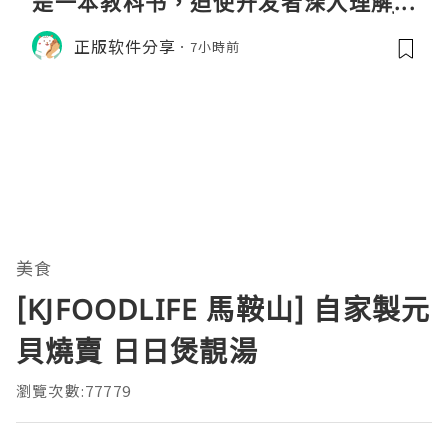
是一本教科书，迫使开发者深入理解JV
M的内存模型、垃圾回收机制和并发原
正版软件分享
7小時前
理。通过直观的可视化数据，它将抽象
的性能问题具象化为代码行号。对于一
名追求卓越的Java
美食
[KJFOODLIFE 馬鞍山] 自家製元
貝燒賣 日日煲靚湯
瀏覽次數:77779