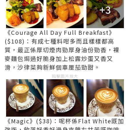
+3
《Courage All Day Full Breakfast》
($108)：有成七種料咁多而且樣樣都高
質，最正係厚切煙肉勁厚身油份勁香，裸
麥麵包焗過好脆身加上松露炒蛋又香又
滑，沙律菜夠新鮮個車厘茄勁甜。
點擊圖片放大
《Magic》($38)：呢杯係Flat White既加
強版，飲落好香好滑身夾雜左甘苦既咖啡