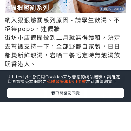
納入狠狠懲罰系列原因 - 請學生飲湯、不
招待popo、連儂牆
街坊小店聽聞做到二月就無得續租，決定
去幫襯支持一下，全部野都自家製，日日
都煲新鮮靚湯，岩哂三餐唔定時無靚湯飲
既香港人。
點擊圖片放大
U Lifestyle 會使用Cookies來改善您的網站體驗，請確定
您同意接受本網站之
私隱政策和使用條款
才可繼續瀏覽。
+3
我已閱讀及同意
一行到埋去已經見到勁大幅既彩色連儂
牆，門口仲有唔少文宣既postcard，另外