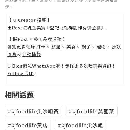
所有博客的立場、真實性、準確性及完整性不負任何法律責
任。
【 U Creator 招募 】
出Post賺現金獎賞 l
登記《社群創作有價企劃》
【 睇Post + 參加品牌活動 】
瀏覽更多社群
打卡
丶
旅遊
丶
美食
丶
親子
丶
寵物
丶
扮靚
攻略
及
活動情報
U Blog開咗WhatsApp啦！發掘更多吃喝玩樂資訊！
Follow 我哋
！
相關話題
#kjfoodlife尖沙咀黃
#kjfoodlife英國菜
#kjfoodlife黃店
#kjfoodlife尖沙咀