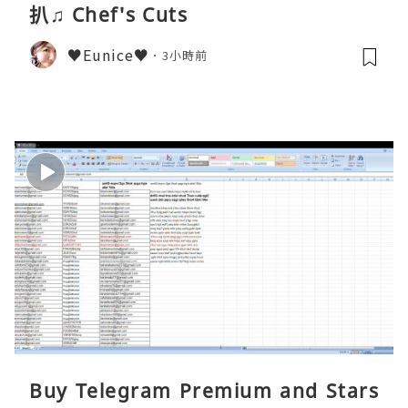
扒♫ Chef's Cuts
♥Eunice♥
3小時前
Buy Telegram Premium and Stars