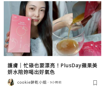
護膚｜忙碌也要漂亮！PlusDay蘋果美
妍水陪妳喝出好氣色
cookie餅乾小姐
9小時前