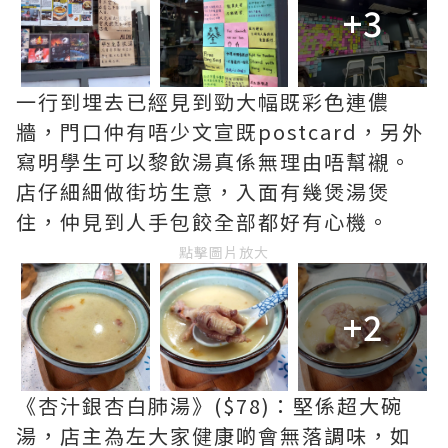
+3
一行到埋去已經見到勁大幅既彩色連儂
牆，門口仲有唔少文宣既postcard，另外
寫明學生可以黎飲湯真係無理由唔幫襯。
店仔細細做街坊生意，入面有幾煲湯煲
住，仲見到人手包餃全部都好有心機。
點擊圖片放大
+2
《杏汁銀杏白肺湯》($78)：堅係超大碗
湯，店主為左大家健康啲會無落調味，如