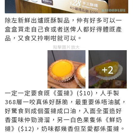
除左新鮮出爐既酥製品，仲有好多可以一
盒盒買走自己食或者送俾人都好得體既產
品，又食又拎喇咁就可以。
點擊圖片放大
+2
一定一定要食既《蛋撻》($10)，人手製
368層一咬真係好酥脆，最重要係唔油膩，
好驚食到成個蛋撻成口油，入面全蛋造好
香蛋味仲勁滑溜，另一白色果隻係《鮮奶
撻》($12)，奶味都幾香但至愛都係蛋撻。