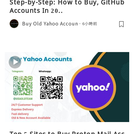
Step-by-Step: How to Buy, GitHub
Accounts In 20..
Buy Old Yahoo Accoun
6小時前
Top 5 Sites to Buy Proton Mail Acc