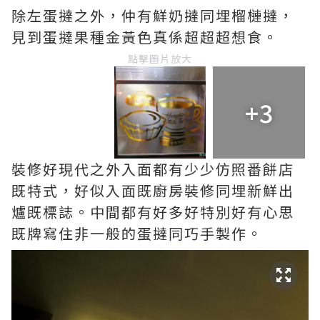
除左蛋撻之外，仲有鮮奶撻同埋榴槤撻，
見到蛋撻果種金黃色真係超超超想食。
點擊圖片放大
+3
裝修好現代之外入面都有少少仿照番餅店
既特式，好似入面既廚房裝修同埋新鮮出
爐既標誌。中間都有好多好特別好有心思
既牌寫住非一般的蛋撻同巧手製作。