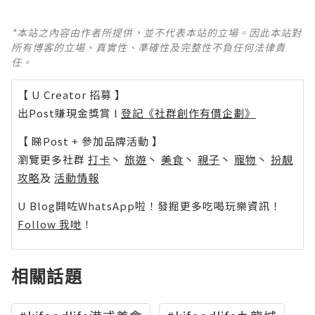
*本站之內容由作者所提供，並不代表本站的立場。因此本站對
所有博客的立場、真實性、準確性及完整性不負任何法律責
任。
【 U Creator 招募 】
出Post賺現金獎賞 l
登記《社群創作有價企劃》
【 睇Post + 參加品牌活動 】
瀏覽更多社群
打卡
丶
旅遊
丶
美食
丶
親子
丶
寵物
丶
扮靚
攻略
及
活動情報
U Blog開咗WhatsApp啦！發掘更多吃喝玩樂資訊！
Follow 我哋
！
相關話題