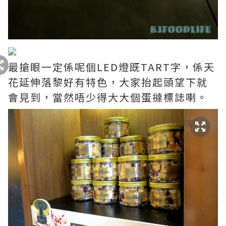
最搶眼一定係呢個LED燈既TART字，係天
花延伸落黎好有特色，大家抬起頭望下就
會見到，當然唔少得大大個蛋撻標誌喇。