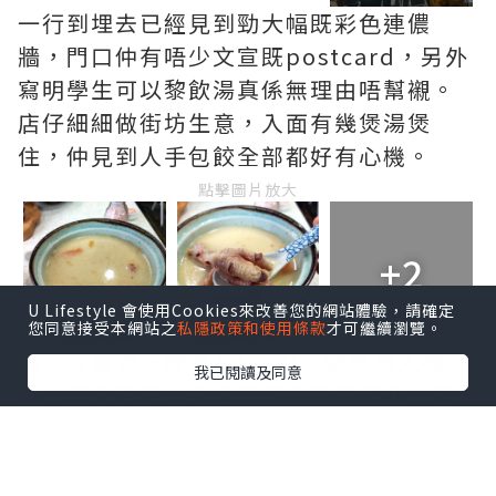
一行到埋去已經見到勁大幅既彩色連儂
牆，門口仲有唔少文宣既postcard，另外
寫明學生可以黎飲湯真係無理由唔幫襯。
店仔細細做街坊生意，入面有幾煲湯煲
住，仲見到人手包餃全部都好有心機。
點擊圖片放大
+2
U Lifestyle 會使用Cookies來改善您的網站體驗，請確定
您同意接受本網站之
私隱政策和使用條款
才可繼續瀏覽。
《杏汁銀杏白肺湯》($78)：堅係超大碗
我已閱讀及同意
湯，店主為左大家健康啲會無落調味，如
果需要可以自行落鹽，湯本身好足料，一
碗入面已經有哂雞腳、白肺、紅蘿蔔等
等，煲到啲材料出哂味。