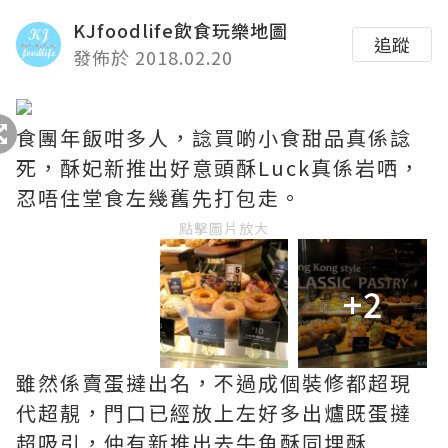
KJfoodlife飲食玩樂地圖
追蹤
發佈於 2018.02.20
食團年飯咁多人，諗買啲小食甜品真係諗
死，酥妃新推出好意頭酥Luck真係岩哂，
忍唔住堂食左幾舊先打包走。
點擊圖片放大
+2
雖然係賣蛋撻出名，不過成個裝修都超現
代超靚，門口已經放上左好多出爐既蛋撻
超吸引，仲有新推出去牛角酥同埋酥