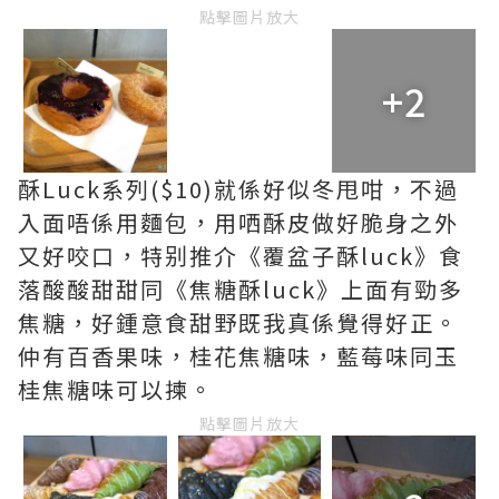
點擊圖片放大
+2
酥Luck系列($10)就係好似冬甩咁，不過
入面唔係用麵包，用哂酥皮做好脆身之外
又好咬口，特别推介《覆盆子酥luck》食
落酸酸甜甜同《焦糖酥luck》上面有勁多
焦糖，好鍾意食甜野既我真係覺得好正。
仲有百香果味，桂花焦糖味，藍莓味同玉
桂焦糖味可以揀。
點擊圖片放大