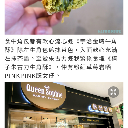
食牛角包都有軟心流心既《宇治金時牛角
酥》除左牛角包係抹茶色，入面軟心充滿
左抹茶醬。至愛朱古力既我緊係食埋《榛
子朱古力牛角酥》，仲有粉紅草莓岩哂
PINKPINK既女仔。