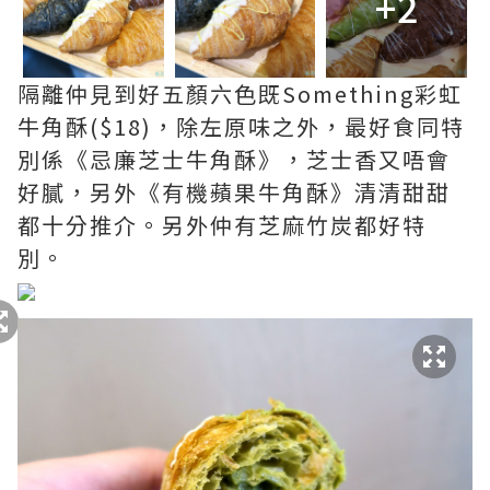
+2
隔離仲見到好五顏六色既Something彩虹
牛角酥($18)，除左原味之外，最好食同特
別係《忌廉芝士牛角酥》，芝士香又唔會
好膩，另外《有機蘋果牛角酥》清清甜甜
都十分推介。另外仲有芝麻竹炭都好特
別。