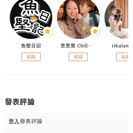
urnal
魚堅日記
思思賢 ChillMyBabe
rikala
追蹤
追蹤
追蹤
發表評論
登入
發表評論