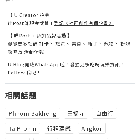
任。
【 U Creator 招募 】
出Post賺現金獎賞 l
登記《社群創作有價企劃》
【 睇Post + 參加品牌活動 】
瀏覽更多社群
打卡
丶
旅遊
丶
美食
丶
親子
丶
寵物
丶
扮靚
攻略
及
活動情報
U Blog開咗WhatsApp啦！發掘更多吃喝玩樂資訊！
Follow 我哋
！
相關話題
Phnom Bakheng
巴揚寺
自由行
Ta Prohm
行程建議
Angkor