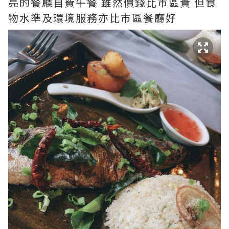
亮的餐廳自費午餐 雖然價錢比巿區貴 但食
物水準及環境服務亦比市區餐廳好