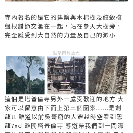
寺內著名的是它的建築與木棉樹及絞殺榕
盤根錯節交滙在一起，站在參天大樹旁，
完全感受到大自然的力量及自己的渺小
點擊圖片放大
這個是塔普倫寺另外一處受歡迎的地方 大
家可以留意由下而上第三個圖案......是劍
龍!! 難道以前吳哥窟的人穿越時空看到恐
龍?xd 離開塔普倫寺 導遊帶我們到一間漂