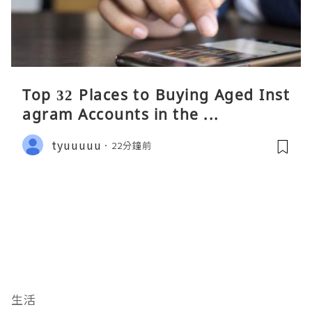
Top 32 Places to Buying Aged Inst
agram Accounts in the ...
tyuuuuu
22分鐘前
生活