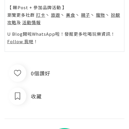
【 睇Post + 參加品牌活動 】
瀏覽更多社群
打卡
丶
旅遊
丶
美食
丶
親子
丶
寵物
丶
扮靚
攻略
及
活動情報
U Blog開咗WhatsApp啦！發掘更多吃喝玩樂資訊！
Follow 我哋
！
0個讚好
收藏