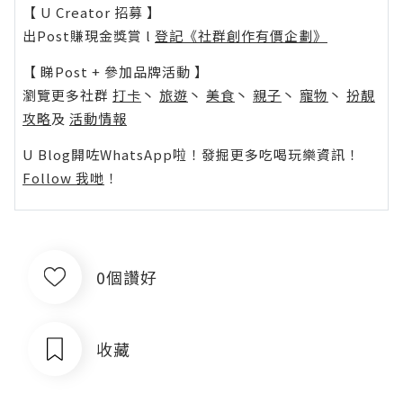
【 U Creator 招募 】
出Post賺現金獎賞 l
登記《社群創作有價企劃》
【 睇Post + 參加品牌活動 】
瀏覽更多社群
打卡
丶
旅遊
丶
美食
丶
親子
丶
寵物
丶
扮靚
攻略
及
活動情報
U Blog開咗WhatsApp啦！發掘更多吃喝玩樂資訊！
Follow 我哋
！
0個讚好
收藏