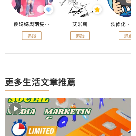
點滴
儍媽媽與兩隻小魔怪之家
艾米莉
追蹤
追蹤
追蹤
更多生活文章推薦