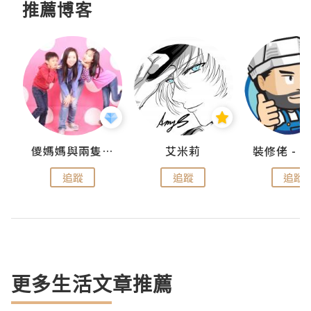
推薦博客
點滴
儍媽媽與兩隻小魔怪之家
艾米莉
追蹤
追蹤
追蹤
更多生活文章推薦