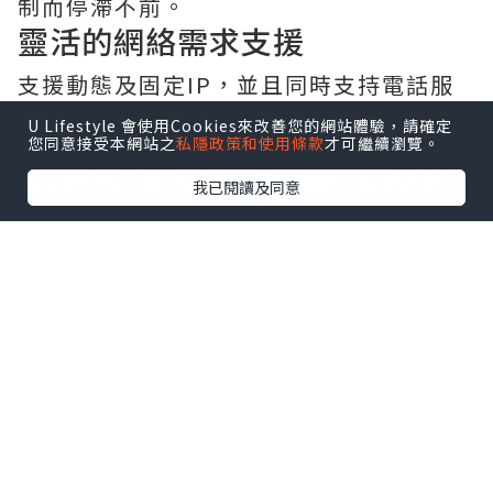
制而停滯不前。
靈活的網絡需求支援
支援動態及固定IP，並且同時支持電話服
務，滿足企業多元化的上網需求。
U Lifestyle 會使用Cookies來改善您的網站體驗，請確定
您同意接受本網站之
私隱政策和使用條款
才可繼續瀏覽。
5G 商業流動寬頻：靈活性的
我已閱讀及同意
代名詞
快速部署，無需固定網絡
5G 商業流動寬頻讓企業免於固網寬頻覆蓋
的限制，隨插即用，方便企業搬遷或臨時
設置網絡。
無限5G數據的強大支持
利用中國移動香港強大的5G網絡，為企業