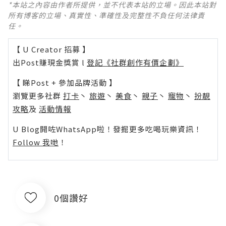
*本站之內容由作者所提供，並不代表本站的立場。因此本站對
所有博客的立場、真實性、準確性及完整性不負任何法律責
任。
【 U Creator 招募 】
出Post賺現金獎賞 l
登記《社群創作有價企劃》
【 睇Post + 參加品牌活動 】
瀏覽更多社群
打卡
丶
旅遊
丶
美食
丶
親子
丶
寵物
丶
扮靚
攻略
及
活動情報
U Blog開咗WhatsApp啦！發掘更多吃喝玩樂資訊！
Follow 我哋
！
0個讚好