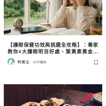
【護眼保健功效與挑選全攻略】：專家
教你4大護眼明目好處、葉黃素黃金比
例與挑選秘訣
輕養生
25分鐘前