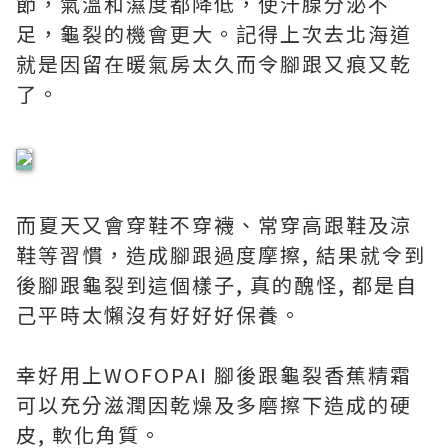
節，氣溫和濕度都降低，使汗腺分泌不
足，龜裂的機會更大。記得上次去北海道
就是因留在暖氣房太久而令腳跟又痕又乾
了。
而夏天又會穿鞋不穿襪、常穿高跟鞋及涼
鞋等習慣，造成腳跟過度摩擦, 結果就令到
後腳跟龜裂到這個樣子, 真的醜怪, 都是自
己平時太懶沒有好好好保養。
幸好用上WOFOPAI 腳後跟龜裂香蕉精霜
可以充分滋潤因乾燥及多磨擦下造成的硬
皮, 軟化角質。