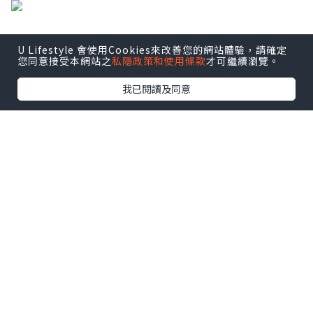
療程先由洗面及卸妝開始, 帶走皮膚上表面的油脂和污
U Lifestyle 會使用Cookies來改善您的網站體驗，請確定
您同意接受本網站之
私隱政策和使用條款
才可繼續瀏覽。
垢。
我已閱讀及同意
去角質按摩後, 美容師就為我針清把討厭的黑頭粉刺通
通帶走!!這兒真的一讚美容師的技術, 我的黑頭較多, 她
也很細心地幫我除掉污垢, 最重要是既乾淨快手, 又不覺
得很痛 (當然是會有點感覺的)。
美容師配合儀器, 令肌膚細胞膜極速張開大量微孔，即
時精華液營養透過導入就能夠直接傳送到底層。