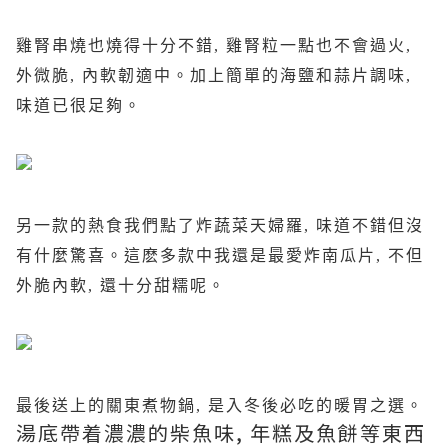
雞腎串燒也燒得十分不錯, 雞腎粒一點也不會過火,
外微脆, 內軟韌適中。加上簡單的海鹽和蒜片調味,
味道已很足夠。
另一款的熱食我們點了炸蔬菜天婦羅, 味道不錯但沒
有什麼驚喜。這麽多款中我還是最愛炸南瓜片, 不但
外脆內軟, 還十分甜糯呢。
最後送上的關東煮物鍋, 是入冬後必吃的暖胃之選。
湯底帶着濃濃的柴魚味, 年糕及魚餅等東西