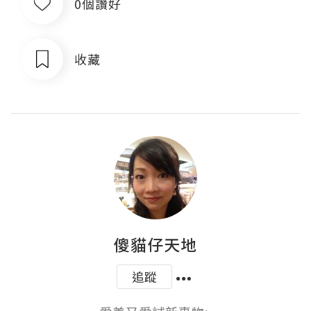
0個讚好
收藏
傻貓仔天地
追蹤