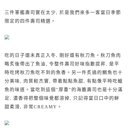
三件軍艦壽司實在太少, 於是我們來多一客當日季節
限定的四件壽司精選。
吃的日子還未真正入冬, 剛好還有秋刀魚。秋刀魚肉
略炙後帶出了魚油, 令整件壽司好味指數提昇, 是平
時吃烤秋刀魚吃不到的魚香。另一件炙過的鯛魚也十
分美味, 肉質較杰實, 帶着點點魚甜, 有點像平時吃鱲
魚的味道。當吃到這個"厚重"的海膽壽司也是十分滿
足, 濃香得把整個味覺都溶掉, 只記得當日口中的鮮
甜柔滑, 非常CREAMY。