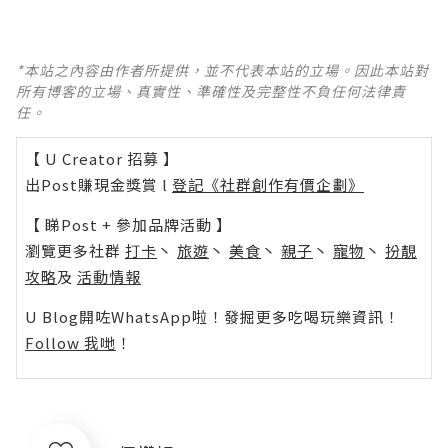
*本站之內容由作者所提供，並不代表本站的立場。因此本站對
所有博客的立場、真實性、準確性及完整性不負任何法律責
任。
【 U Creator 招募 】
出Post賺現金獎賞 l
登記《社群創作有價企劃》
【 睇Post + 參加品牌活動 】
瀏覽更多社群
打卡
丶
旅遊
丶
美食
丶
親子
丶
寵物
丶
扮靚
攻略
及
活動情報
U Blog開咗WhatsApp啦！發掘更多吃喝玩樂資訊！
Follow 我哋
！