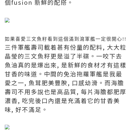
個fusion 新鮮的配搭。
如果喜愛三文魚籽看到這個滿到瀉軍艦一定很開心!!
三件軍艦壽司載着甚有份量的配料, 大大粒
晶瑩的三文魚籽更是溢了半碟。一咬下去
魚油真的是爆出來, 是新鮮的食材才有這樣
甘香的味道。中間的免治拖蘿軍艦是我最
愛之一, 魚茸肥美豐腴, 口感幼滑。而海膽
壽司不用多說也是高品質, 每片海膽都肥厚
濃香, 吃完後口內還是充滿着它的甘香美
味, 好不滿足。