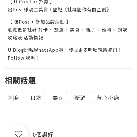
【 U Creator 招募 】
出Post賺現金獎賞 l
登記《社群創作有價企劃》
【 睇Post + 參加品牌活動 】
瀏覽更多社群
打卡
丶
旅遊
丶
美食
丶
親子
丶
寵物
丶
扮靚
攻略
及
活動情報
U Blog開咗WhatsApp啦！發掘更多吃喝玩樂資訊！
Follow 我哋
！
相關話題
刺身
日本
壽司
新鮮
有心小店
0個讚好