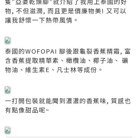
隻"亞婆乾燥腳"就介紹了我用上泰國的好
物, 不但滋潤, 而且更是價廉物美! 又可以
讓我舒懷一下熱帶風情。
泰國的WOFOPAI 腳後跟龜裂香蕉精霜, 富
含香蕉提取精華素、橄欖油、椰子油、 礦
物油、維生素E、凡士林等成份。
一打開包裝就能聞到濃濃的香蕉味, 質感也
有點像甜品呢~