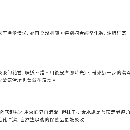
既可進步清潔, 亦可柔潤肌膚。特別適合經常化妝
,
油脂旺盛
,
淡淡的花香, 味道不錯。用後皮膚即時光滑, 帶來近一步的潔
不少黃氣污垢也會藏在這裏。
徹底卸妝才用潔面皂再清潔, 但抹了排素水還是會帶走老癈角
毛孔清潔, 自然塗以後的保養品更能吸收。