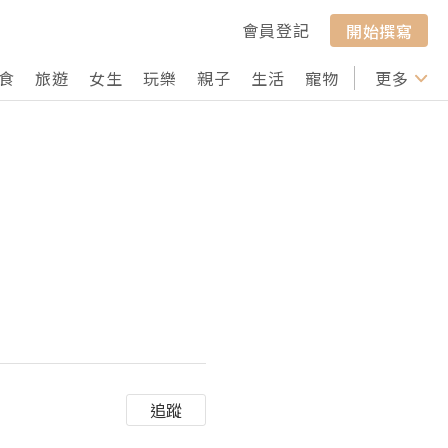
會員登記
開始撰寫
食
旅遊
女生
玩樂
親子
生活
寵物
行山
更多
打卡
追蹤