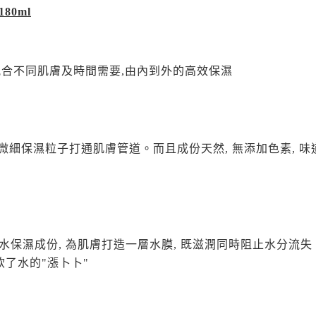
80ml
用,配合不同肌膚及時間需要,由內到外的高效保濕
技術,微細保濕粒子打通肌膚管道。而且成份天然, 無添加色素, 味
水保濕成份, 為肌膚打造一層水膜, 既滋潤同時阻止水分流失
飲了水的"漲卜卜"