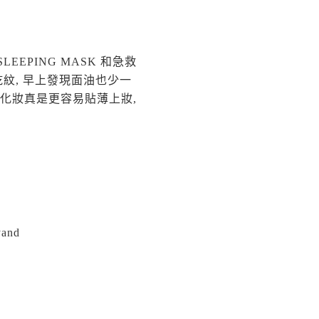
EPING MASK 和急救
乾紋, 早上發現面油也少一
的化妝真是更容易貼薄上妝,
and