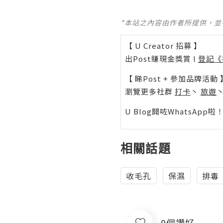
*本站之內容由作者所提供，
【 U Creator 招募 】
出Post賺現金獎賞 l
登記《
【 睇Post + 參加品牌活動 
瀏覽更多社群
打卡
丶
旅遊
U Blog開咗WhatsAp
相關話題
收毛孔
保濕
排毒
0個讚好