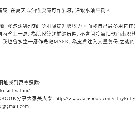
清爽, 在夏天或油性皮膚可作乳液, 逹致水油平衡。
 滲透速導理想, 令肌膚提升吸收力。而我自己最多用它作SLE
睡前內塗上一層, 為肌膜築起補濕屏障, 不會因冷氣抽乾而出現
 我也會多塗一層作急救MASK, 為皮膚注入大量養份,之後
網址或到萬寧選購:
inactivation/
分享大家美與樂: http://www.facebook.com/silliykittly
0@gmail.com