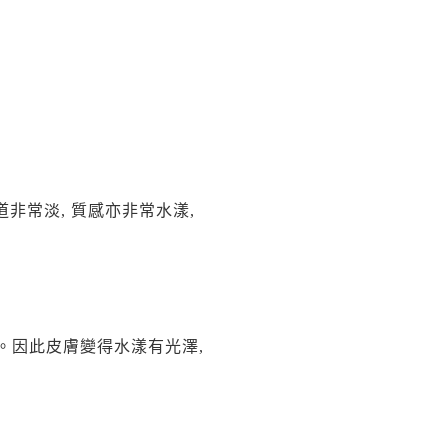
道非常淡, 質感亦非常水漾,
。因此皮膚變得水漾有光澤,