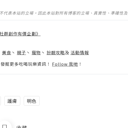
並不代表本站的立場。因此本站對所有博客的立場、真實性、準確性
社群創作有價企劃》
】
丶
美食
丶
親子
丶
寵物
丶
扮靚攻略
及
活動情報
p啦！發掘更多吃喝玩樂資訊！
Follow 我哋
！
護膚
明色
收藏