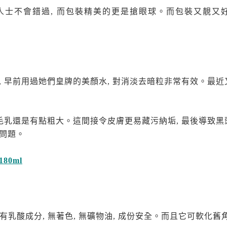
人士不會錯過, 而包裝精美的更是搶眼球。而包裝又靚又
, 早前用過她們皇牌的美顏水, 對消淡去暗粒非常有效。最
但毛乳還是有點粗大。這間接令皮膚更易藏污納垢, 最後導致
問題。
80ml
有乳酸成分
,
無著色
,
無礦物油, 成份安全。而且它可軟化舊