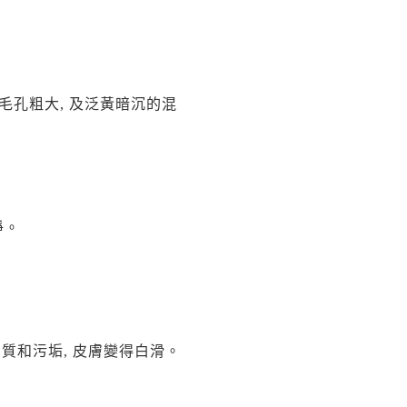
毛孔粗大
,
及泛黃暗沉的混
淨。
質和污垢, 皮膚變得白滑。