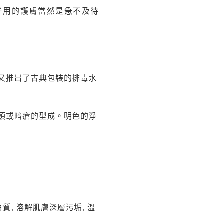
好用的護膚當然是急不及待
近又推出了古典包裝的排毒水
黑頭或暗瘡的型成。明色的淨
角質
,
溶解肌膚深層污垢
,
溫