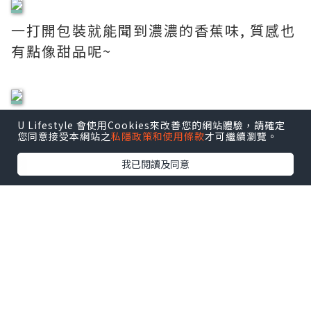
一打開包裝就能聞到濃濃的香蕉味, 質感也
有點像甜品呢~
除了可以用在後腳跟, 身體的其他乾燥的地
U Lifestyle 會使用Cookies來改善您的網站體驗，請確定
您同意接受本網站之
私隱政策和使用條款
才可繼續瀏覽。
方, 如手指甲邊, 手踭或膝蓋也可使用。
我已閱讀及同意
一盒有3 小瓶, 更加方便易用。
我會在床邊放一瓶, 每晚睡前塗薄薄一層,