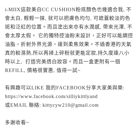
i-MIIX這款美白CC CUSHION粉底顏色也幾適合我, 不
會太白, 輕輕一抹, 就可以把膚色均勻, 可遮蓋較淡的色
斑和泛紅的位置。而且塗出來亦有水潤感, 帶來光澤, 不
會太厚太假。 它的獨特控油粉末設計，正好可以能調控
油脂，折射外界光源，達到柔焦效果。不過香港的天氣
真的較濕熱,所以再掃上碎粉就更能定妝,持久度達八小
時以上, 打造完美透白妝容。而且一盒更附有一個
REFILL, 價格很實惠, 值得一試~
有興趣可以LIKE 我的FACEBOOK分享大家美與樂:
https://www.facebook.com/silliykittlyand
或EMAIL 聯絡: kittycyw210@gmail.com
多謝收看~