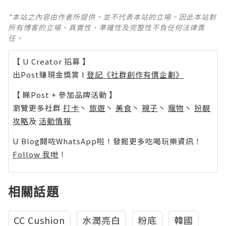
*本站之內容由作者所提供，並不代表本站的立場。因此本站對
所有博客的立場、真實性、準確性及完整性不負任何法律責
任。
【 U Creator 招募 】
出Post賺現金獎賞 l
登記《社群創作有價企劃》
【 睇Post + 參加品牌活動 】
瀏覽更多社群
打卡
丶
旅遊
丶
美食
丶
親子
丶
寵物
丶
扮靚
攻略
及
活動情報
U Blog開咗WhatsApp啦！發掘更多吃喝玩樂資訊！
Follow 我哋
！
相關話題
CC Cushion
水潤亮白
粉底
韓國