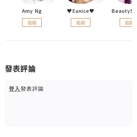
h 夏沫
Amy Ng
♥Eunice♥
追蹤
追蹤
追蹤
發表評論
登入
發表評論