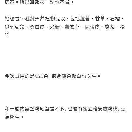
底芯。所以算起來一點也不貴。
她蘊含10種純天然植物提取，包括蘆薈、甘草、石榴、
綠葡萄藻、桑白皮、米糠、薰衣草、陳橘皮、綠茶、橙
等
今次試用的是C21色, 適合膚色較白旳女生。
和一般的氣墊粉底盒差不多, 也會有獨立格安放粉樸, 更
為衞生。