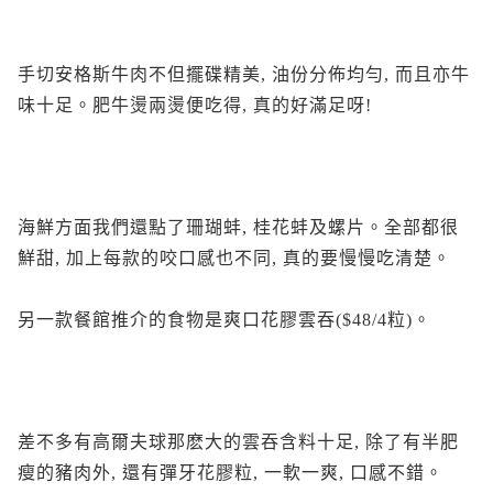
手切安格斯牛肉不但擺碟精美, 油份分佈均勻, 而且亦牛
味十足。肥牛燙兩燙便吃得, 真的好滿足呀!
海鮮方面我們還點了珊瑚蚌, 桂花蚌及螺片。全部都很
鮮甜, 加上每款的咬口感也不同, 真的要慢慢吃清楚。
另一款餐館推介的食物是爽口花膠雲吞($48/4粒)。
差不多有高爾夫球那麽大的雲吞含料十足, 除了有半肥
瘦的豬肉外, 還有彈牙花膠粒, 一軟一爽, 口感不錯。