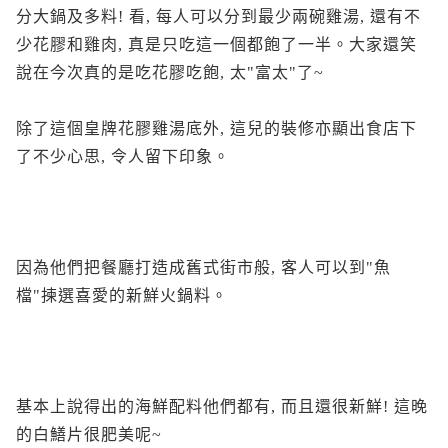
分大鍋及多料! 看, 每人可以分到最少兩碗雞湯, 還有不
少花膠和雞肉, 真是只吃這一個都飽了一半。大家還笑
說在今次真的是吃花膠吃飽, 太"富太"了~
除了這個皇牌花膠雞湯底外, 這兒的裝修亦顯出食店下
了不少心思, 令人留下印象。
因為他們把餐廳打造成舊式街市般, 客人可以到"魚
檔"揀選喜愛的新鮮火鍋料。
基本上說得出的海鮮配料他們都有, 而且還很新鮮! 這晚
的白鱔片很肥美呢~