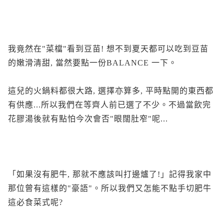
我竟然在"菜檔"看到豆苗! 想不到夏天都可以吃到豆苗
的嫩滑清甜, 當然要點一份BALANCE 一下。
這兒的火鍋料都很大路, 選擇亦算多, 平時點開的東西都
有供應...所以我們在等齊人前已選了不少。不過當飲完
花膠湯後就有點怕今次會否"眼闊肚窄"呢...
「如果沒有肥牛, 那就不應該叫打邊爐了!」記得我家中
那位曾有這樣的"豪語"。所以我們又怎能不點手切肥牛
這必食菜式呢?