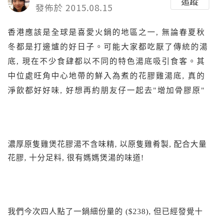
追蹤
發佈於 2015.08.15
香港應該是全球是喜愛火鍋的地區之一, 無論春夏秋
冬都是打邊爐的好日子。可能大家都吃厭了傳統的湯
底, 現在不少食肆都以不同的特色湯底吸引食客。其
中位處旺角中心地帶的鮮入為煮的花膠雞湯底, 真的
淨飲都好好味, 好想再約朋友仔一起去"增加骨膠原"
濃厚原隻雞煲花膠湯不含味精, 以原隻雞肴製, 配合大量
花膠, 十分足料, 很有媽媽煲湯的味道!
我們今次四人點了一鍋細份量的 ($238), 但已經發覺十