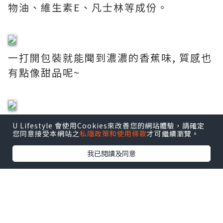
物油、維生素E、凡士林等成份。
一打開包裝就能聞到濃濃的香蕉味, 質感也
有點像甜品呢~
除了可以用在後腳跟, 身體的其他乾燥的地
U Lifestyle 會使用Cookies來改善您的網站體驗，請確定
您同意接受本網站之
私隱政策和使用條款
才可繼續瀏覽。
方, 如手指甲邊, 手踭或膝蓋也可使用。
我已閱讀及同意
一盒有3 小瓶, 更加方便易用。