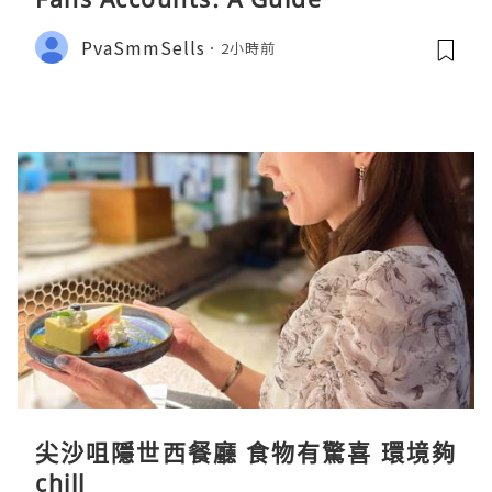
PvaSmmSells
2小時前
尖沙咀隱世西餐廳 食物有驚喜 環境夠
chill