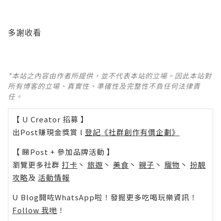
多謝收看
*本站之內容由作者所提供，並不代表本站的立場。因此本站對
所有博客的立場、真實性、準確性及完整性不負任何法律責
任。
【 U Creator 招募 】
出Post賺現金獎賞 l
登記《社群創作有價企劃》
【 睇Post + 參加品牌活動 】
瀏覽更多社群
打卡
丶
旅遊
丶
美食
丶
親子
丶
寵物
丶
扮靚
攻略
及
活動情報
U Blog開咗WhatsApp啦！發掘更多吃喝玩樂資訊！
Follow 我哋
！