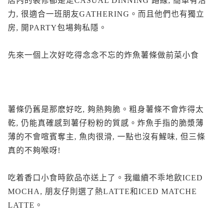
店內的裝修都是走CASUAL DINNING 路線, 簡單有活
力, 很適合一班朋友GATHERING。而且他們也有獨立
房, 開PARTY包場夠私隱。
先來一個上次好吃得念念不忘的炸魚薯條做前菜小食
薯條仍舊是那麽好吃, 夠熱夠脆。粗身薯條不會炸得太
乾, 仍能真確感到薯仔粉粉的質感。炸魚手指的脆漿薄
薄的不會喧賓奪主, 魚肉很滑, 一點也沒有鯹味, 但三條
真的不夠喉呀!
吃着香口小食時飲品亦送上了。我繼續不乖地飲ICED
MOCHA, 朋友仔則選了熱LATTE和ICED MATCHE
LATTE。