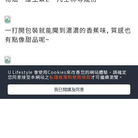
一打開包裝就能聞到濃濃的香蕉味, 質感也
有點像甜品呢~
除了可以用在後腳跟, 身體的其他乾燥的地
U Lifestyle 會使用Cookies來改善您的網站體驗，請確定
您同意接受本網站之
私隱政策和使用條款
才可繼續瀏覽。
方, 如手指甲邊, 手踭或膝蓋也可使用。
我已閱讀及同意
一盒有3 小瓶, 更加方便易用。