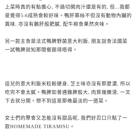
上菜時真的有點擔心, 不過切開肉汁還是有的, 但...我都
是覺得5-6成熟會較好味。鴨肝慕絲不但沒有動物內臟的
異味, 亦沒有鵝肝般肥膩, 配牛柳食果然夾味。
另一款主食是法式鴨脾野菌意大利飯, 朋友說食法國菜
一試鴨脾就知那間餐館得唔得。
這兒的意大利飯米粒較硬身, 芝士味亦沒有那麼濃, 所以
吃完不會太膩。鴨脾如普通雞脾般大, 肉質幾嫩滑, 一叉
下去就分開。想不到這是那晚最淡的一道菜。
女士們的聚會又怎能沒有甜品呢, 我們好忍口只點了一
款HOMEMADE TIRAMISU。