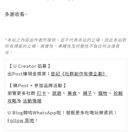
多謝收看~
*本站之內容由作者所提供，並不代表本站的立場。因此本站對
所有博客的立場、真實性、準確性及完整性不負任何法律責
任。
【 U Creator 招募 】
出Post賺現金獎賞 l
登記《社群創作有價企劃》
【 睇Post + 參加品牌活動 】
瀏覽更多社群
打卡
丶
旅遊
丶
美食
丶
親子
丶
寵物
丶
扮靚
攻略
及
活動情報
U Blog開咗WhatsApp啦！發掘更多吃喝玩樂資訊！
Follow 我哋
！