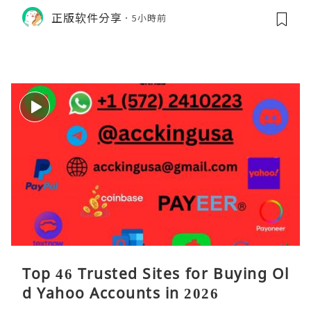
M的内存模型、垃圾回收机制和并发原
正版软件分享
5小時前
理。通过直观的可视化数据，它将抽象
的性能问题具象化为代码行号。对于一
名追求卓越的Java
Top 46 Trusted Sites for Buying Ol
d Yahoo Accounts in 2026