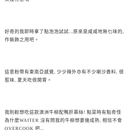
好奇的我即時拿了點泡泡試試...原來是咸咸地無乜味的,
作裝飾之用吧。
這意粉帶有東南亞感覺, 少少辣外亦有不少喇沙香料, 很
惹味, 夏天吃很開胃。
我則較想吃這款澳洲牛柳配鴨肝慕絲! 點菜時有點奇怪
為什麼WAITER 沒有問我的牛柳想要幾成熟, 相信不會
OVERCOOK 吧...