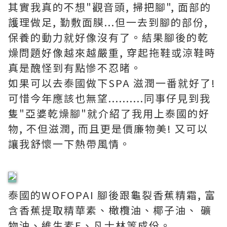
其實我真的不想"觀音頭, 掃把腳", 面部的
護理做足, 勤敷面膜...但一去到腳的部份,
保養的動力就好像沒有了。結果腳後的乾
燥問題好像越來越嚴重, 穿起拖鞋或涼鞋時
真是醜怪到有點慘不忍暏。
如果可以去泰國做下SPA 滋潤一番就好了!
可惜今年應該也無望..........同事仔見到我
隻"亞婆乾燥腳"就介紹了我用上泰國的好
物, 不但滋潤, 而且更是價廉物美! 又可以
讓我舒懷一下熱帶風情。
泰國的WOFOPAI 腳後跟龜裂香蕉精霜, 富
含香蕉提取精華素、橄欖油、椰子油、 礦
物油、維生素E、凡士林等成份。