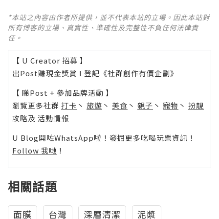
*本站之內容由作者所提供，並不代表本站的立場。因此本站對
所有博客的立場、真實性、準確性及完整性不負任何法律責
任。
【 U Creator 招募 】
出Post賺現金獎賞 l
登記《社群創作有價企劃》
【 睇Post + 參加品牌活動 】
瀏覽更多社群
打卡
丶
旅遊
丶
美食
丶
親子
丶
寵物
丶
扮靚
攻略
及
活動情報
U Blog開咗WhatsApp啦！發掘更多吃喝玩樂資訊！
Follow 我哋
！
相關話題
面膜
台灣
深層清潔
泥漿