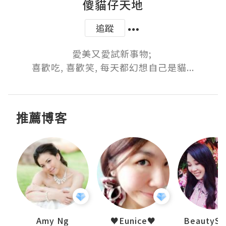
傻貓仔天地
追蹤
愛美又愛試新事物; 

喜歡吃, 喜歡笑, 每天都幻想自己是貓...
推薦博客
h 夏沫
Amy Ng
♥Eunice♥