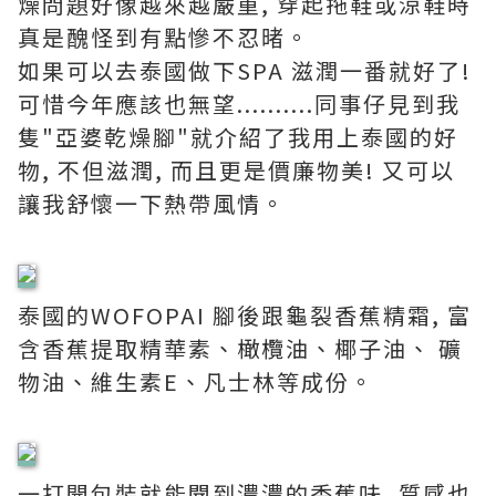
燥問題好像越來越嚴重, 穿起拖鞋或涼鞋時
真是醜怪到有點慘不忍暏。
如果可以去泰國做下SPA 滋潤一番就好了!
可惜今年應該也無望..........同事仔見到我
隻"亞婆乾燥腳"就介紹了我用上泰國的好
物, 不但滋潤, 而且更是價廉物美! 又可以
讓我舒懷一下熱帶風情。
泰國的WOFOPAI 腳後跟龜裂香蕉精霜, 富
含香蕉提取精華素、橄欖油、椰子油、 礦
物油、維生素E、凡士林等成份。
一打開包裝就能聞到濃濃的香蕉味, 質感也