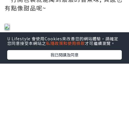
有點像甜品呢~
除了可以用在後腳跟, 身體的其他乾燥的地
U Lifestyle 會使用Cookies來改善您的網站體驗，請確定
您同意接受本網站之
私隱政策和使用條款
才可繼續瀏覽。
方, 如手指甲邊, 手踭或膝蓋也可使用。
我已閱讀及同意
一盒有3 小瓶, 更加方便易用。
我會在床邊放一瓶, 每晚睡前塗薄薄一層,
作每天最後的滋潤保養。