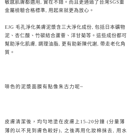
敏感肌膚都適用, 實在不錯。而且更通過了台灣SGS重
金屬檢驗合格標準, 用起來就更為放心。
EJG 毛孔淨化美膚泥漿含三大淨化成份, 包括日本礦物
泥、杏仁酸、竹碳結合蘆薈、洋甘菊等。這些成份都可
幫助淨化肌膚, 調理油脂, 更有助新陳代謝, 帶走老化角
質。
啡色的泥漿面膜有點像朱古力呢~
皮膚清潔後，均勻地塗在皮膚上15-20分鐘 (分量薄
薄的以不見到膚色較好), 之後再用化妝棉抹去, 用水