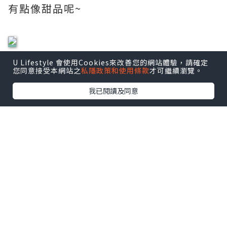
有點像甜品呢~
除了可以用在後腳跟, 身體的其他乾燥的地
U Lifestyle 會使用Cookies來改善您的網站體驗，請確定
您同意接受本網站之
私隱政策和使用條款
才可繼續瀏覽。
方, 如手指甲邊, 手踭或膝蓋也可使用。
我已閱讀及同意
一盒有3 小瓶, 更加方便易用。
我會在床邊放一瓶, 每晚睡前塗薄薄一層,
作每天最後的滋潤保養。