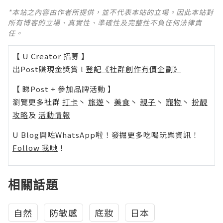
*本站之內容由作者所提供，並不代表本站的立場。因此本站對
所有博客的立場、真實性、準確性及完整性不負任何法律責
任。
【 U Creator 招募 】
出Post賺現金獎賞 l
登記《社群創作有價企劃》
【 睇Post + 參加品牌活動 】
瀏覽更多社群
打卡
丶
旅遊
丶
美食
丶
親子
丶
寵物
丶
扮靚
攻略
及
活動情報
U Blog開咗WhatsApp啦！發掘更多吃喝玩樂資訊！
Follow 我哋
！
相關話題
自然
防敏感
底妝
日本