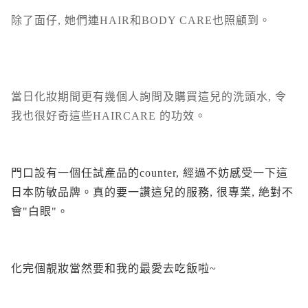
除了面仔, 她們連HAIR和BODY CARE也照顧到。
當日化妝期間更有幾個人詢問及購買這兒的洗頭水, 令
我也很好奇這些HAIRCARE 的功效。
門口設有一個任試產品的counter, 經過不妨感受一下這
日本防敏品牌。真的要一讚這兒的服務, 很專業, 絶對不
會"白眼"。
化完個靚妝當然要和我的最愛去吃飯啦~