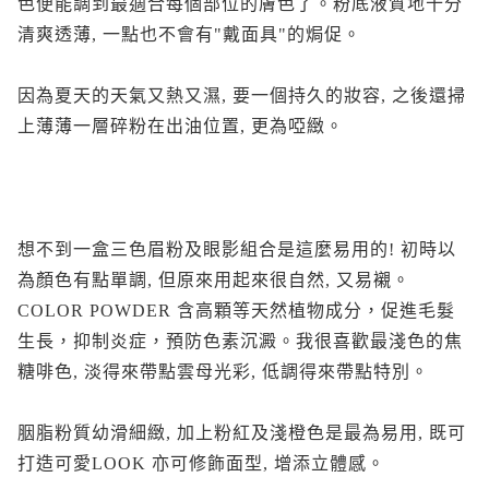
色便能調到最適合每個部位的膚色了。粉底液質地十分
清爽透薄, 一點也不會有"戴面具"的焗促。
因為夏天的天氣又熱又濕, 要一個持久的妝容, 之後還掃
上薄薄一層碎粉在出油位置, 更為啞緻。
想不到一盒三色眉粉及眼影組合是這麼易用的! 初時以
為顏色有點單調, 但原來用起來很自然, 又易襯。
COLOR POWDER 含高顆等天然植物成分，促進毛髮
生長，抑制炎症，預防色素沉澱。我很喜歡最淺色的焦
糖啡色, 淡得來帶點雲母光彩, 低調得來帶點特別。
胭脂粉質幼滑細緻, 加上粉紅及淺橙色是最為易用, 既可
打造可愛LOOK 亦可修飾面型, 增添立體感。