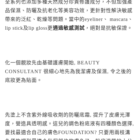
全系列也添加多種天然成分珍貴修護成分，不但加強產
品保濕、防曬及抗老化等美容功效，更針對性解決敏感
帶來的泛紅、乾燥等問題。當中的eyeliner、 mascara、
lip stick及lip gloss更
通過敏感測試
，絕對是抗敏保證。
化一個靚妝先由基礎護膚開始, BEAUTY
CONSULTANT 很細心地先為我潔膚及保濕, 令之後的
底妝更為貼面。
先塗上不含紫外線吸收劑的防曬底霜, 提升了皮膚光澤
度，營造具透明感。這兒的調色粉底液有四種顏色選擇,
要找最適合自己的膚色FOUNDATION? 只要用兩枝溝