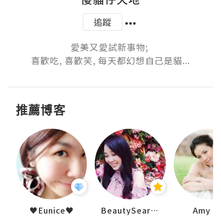
追蹤
愛美又愛試新事物; 

喜歡吃, 喜歡笑, 每天都幻想自己是貓...
推薦博客
h 夏沫
♥Eunice♥
BeautySearch
Amy N