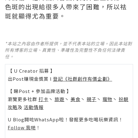
色斑的出現給很多人帶來了困難，所以祛
斑就顯得尤為重要。
*本站之內容由作者所提供，並不代表本站的立場。因此本站對
所有博客的立場、真實性、準確性及完整性不負任何法律責
任。
【 U Creator 招募 】
出Post賺現金獎賞 l
登記《社群創作有價企劃》
【 睇Post + 參加品牌活動 】
瀏覽更多社群
打卡
丶
旅遊
丶
美食
丶
親子
丶
寵物
丶
扮靚
攻略
及
活動情報
U Blog開咗WhatsApp啦！發掘更多吃喝玩樂資訊！
Follow 我哋
！