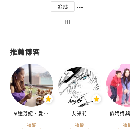
追蹤
HI
推薦博客
點滴
✾達芬妮•愛孩子•愛生活✾
艾米莉
追蹤
追蹤
追蹤