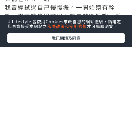
我曾經試過自己慢慢搬。一開始還有幹
勁，搬兩箱覺得可以；第三趟開始喘，手
U Lifestyle 會使用Cookies來改善您的網站體驗，請確定
臂酸，腳步變慢，心裡開始冒出「算了，
您同意接受本網站之
私隱政策和使用條款
才可繼續瀏覽。
之後再做」的聲音。最麻煩的不是重，而
我已閱讀及同意
是來回的耗損：你每搬一次都要找路、避
開轉角、怕碰花牆面，最後疲勞堆上來，
連做決定都變得不乾脆。那晚我坐在地
上，看著搬到一半的東西，突然明白：搬
運不是純體力，它是一種把混亂收束成秩
序的能力。
真正好的搬運，往往很安靜。不是沒有聲
音，而是它有節奏：先清出動線，讓門
口、走廊、轉角都能順利通過；再分清輕
重，把易碎的包好，把重物放在更穩的位
置；最後才是移動與擺放。整件事像一條