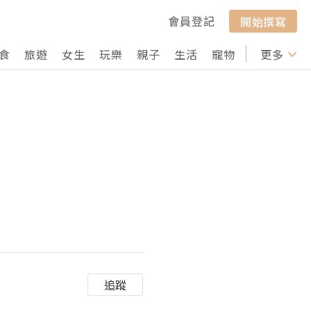
會員登記
開始撰寫
食
旅遊
女生
玩樂
親子
生活
寵物
行山
更多
打卡
追蹤