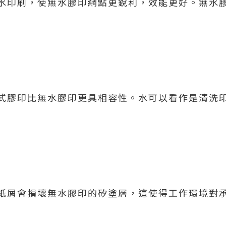
水印刷，使無水膠印網點更銳利，效能更好。無水
式膠印比無水膠印更具相容性。水可以看作是清洗
紙屑會損壞無水膠印的矽塗層，這使得工作環境對