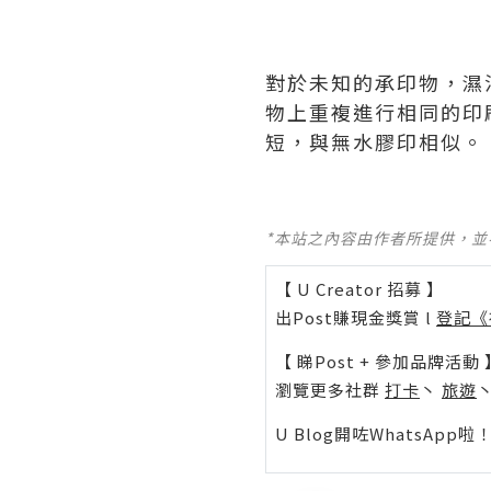
對於未知的承印物，濕
物上重複進行相同的印
短，與無水膠印相似。
*本站之內容由作者所提供，
【 U Creator 招募 】
出Post賺現金獎賞 l
登記《
【 睇Post + 參加品牌活動 
瀏覽更多社群
打卡
丶
旅遊
U Blog開咗WhatsAp