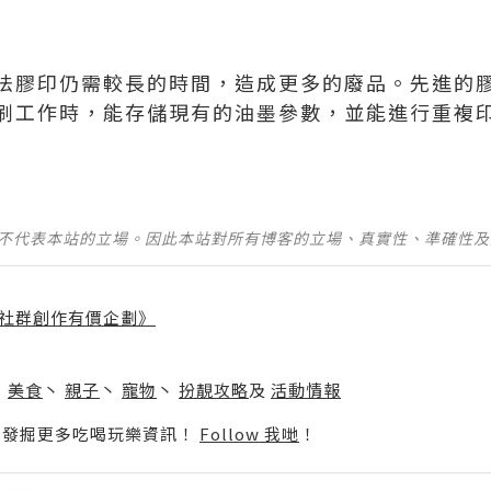
法膠印仍需較長的時間，造成更多的廢品。先進的
刷工作時，能存儲現有的油墨參數，並能進行重複
並不代表本站的立場。因此本站對所有博客的立場、真實性、準確性
社群創作有價企劃》
】
丶
美食
丶
親子
丶
寵物
丶
扮靚攻略
及
活動情報
p啦！發掘更多吃喝玩樂資訊！
Follow 我哋
！