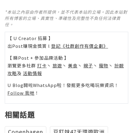
*本站之內容由作者所提供，並不代表本站的立場。因此本站對
所有博客的立場、真實性、準確性及完整性不負任何法律責
任。
【 U Creator 招募 】
出Post賺現金獎賞 l
登記《社群創作有價企劃》
【 睇Post + 參加品牌活動 】
瀏覽更多社群
打卡
丶
旅遊
丶
美食
丶
親子
丶
寵物
丶
扮靚
攻略
及
活動情報
U Blog開咗WhatsApp啦！發掘更多吃喝玩樂資訊！
Follow 我哋
！
相關話題
Copenhagen
豆釘妹47天環遊歐洲