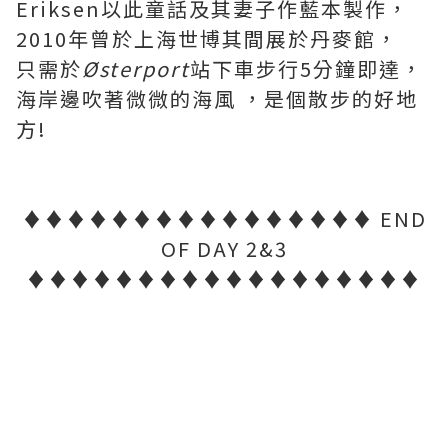
Eriksen以此童話及其妻子作藍本製作，
2010年曾於上海世博其間展於丹麥館，
只需於
Østerport
站下車步行5分鐘即達，
海岸邊吹著微微的海風 ，是個散步的好地
方!
♦♦♦♦♦♦♦♦♦♦♦♦♦♦♦♦ END
OF DAY 2&3
♦♦♦♦♦♦♦♦♦♦♦♦♦♦♦♦♦♦