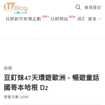
會員登記
社群創作有價企劃
社群熱話
成為U Creato
更多
旅遊
豆釘妹47天環遊歐洲 - 暢遊童話
國哥本哈根 D2
瀏覽次數:1696