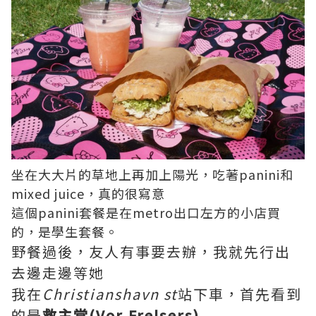
坐在大大片的草地上再加上陽光，吃著panini和
mixed juice，真的很寫意
這個panini套餐是在metro出口左方的小店買
的，是學生套餐。
野餐過後，友人有事要去辦，我就先行出
去邊走邊等她
我在
Christianshavn st
站下車，首先看到
的是
救主堂(Vor Frelsers)