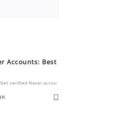
r Accounts: Best
 Get verified Naver accou
tal ecosystem. Easily man
nd blogging with a single
鐘前