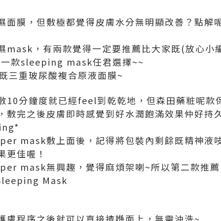
濕面膜，但敷極都覺得皮膚水分無明顯改善？點解呢
濕mask，有兩款覺得一定要推薦比大家既(放心小
k一款sleeping mask任君選擇~~
>既三重玻尿酸複合原液面膜~
sk敷10分鐘度就已經feel到乾乾地，但森田藥粧呢款
，敷完之後皮膚即時感覺到好水潤飽滿效果仲好持
ing*
per mask敷上面後，記得將包裝內剩餘既精神
效果更佳喔！
er mask無興趣，覺得麻煩架喇~所以第二款推薦比
leeping Mask
護膚程序之後就可以直接揸喺面上，無需沖洗~