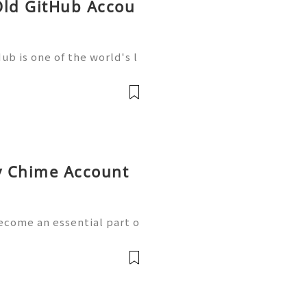
Old GitHub Accou
b is one of the world's l
elopment, trusted by mill
artups, and open-source c
uy Chime Account
ecome an essential part o
th the growth of mobile
w handle payments, moni