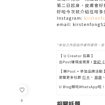
第二日起身，皮膚會好
好啦今次就介紹住咁多
Instagram:
kirstenf
email: kirstenfong
*本站之內容由作者所提供，
【 U Creator 招募 】
出Post賺現金獎賞 l
登記《
【 睇Post + 參加品牌活動 
瀏覽更多社群
打卡
丶
旅遊
U Blog開咗WhatsAp
0
相關話題