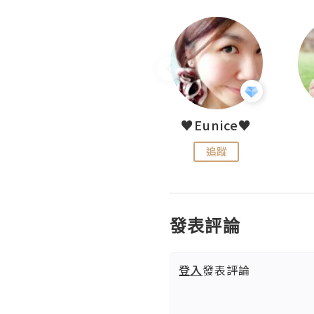
LoveCath 夏沫
♥Eunice♥
追蹤
追蹤
發表評論
登入
發表評論