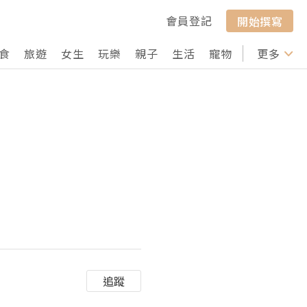
會員登記
開始撰寫
食
旅遊
女生
玩樂
親子
生活
寵物
行山
更多
打卡
追蹤