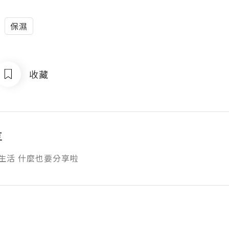
保濕
收藏
享
 生活 什麼也要分享啦