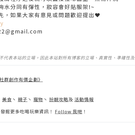
夠水分同有彈性，妝容會好貼服架!~
先，如果大家有意見或問題歡迎提出❤️
cy
522@gmail.com
並不代表本站的立場。因此本站對所有博客的立場、真實性、準確性
社群創作有價企劃》
】
丶
美食
丶
親子
丶
寵物
丶
扮靚攻略
及
活動情報
p啦！發掘更多吃喝玩樂資訊！
Follow 我哋
！