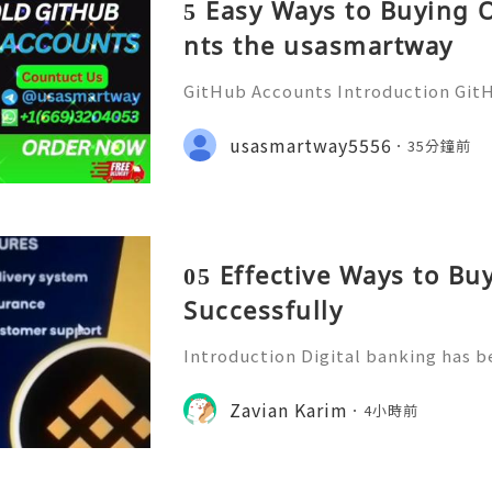
5 Easy Ways to Buying 
nts the usasmartway
GitHub Accounts Introduction GitHu
eading platforms for software dev
ions of developers, businesses, st
usasmartway5556
35分鐘前
ommunities. It is much m
05 Effective Ways to B
Successfully
Introduction Digital banking has b
f modern financial management. Wi
banking platforms, people can no
Zavian Karim
4小時前
tor transactions, and manage