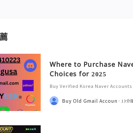
薦
Where to Purchase Nave
Choices for 2025
Buy Verified Korea Naver Accounts
nts to access Korea’s leading digi
age search, shopping, payments, a
Buy Old Gmail Accoun
13分
trusted account. accking