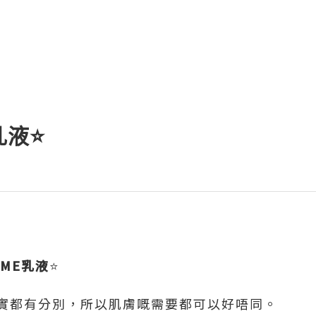
乳液⭐️
牌ME乳液
⭐️
實都有分別，所以肌膚嘅需要都可以好唔同。