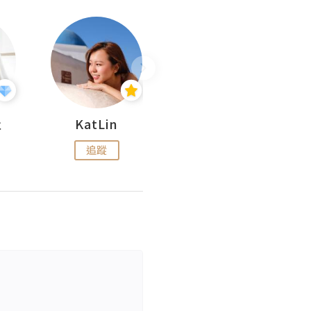
杜
KatLin
Missmiki 米奇小姐
追蹤
追蹤