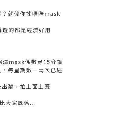
？就係你揀唔啱mask
編選的都是經濟好用
保濕mask係敷足15分鐘
久，每星期敷一兩次已經
液吱出黎，拍上面上既
大家既係...