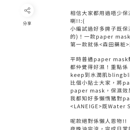
相信大家都用過唔少保
喇!!:(
分享
小編試過好多牌子既保
的)！一款paper mas
第一款就係<森田藥粧
平時普通paper ma
都仲覺得好濕！重點係
keep到水潤肌blingbl
比個小貼士大家，將pa
paper mask，保濕
我都知好多懶惰豬對pap
<LANEIGE>既Water S
呢款絕對係懶人恩物!!
夜晚沖完涼，完成日常