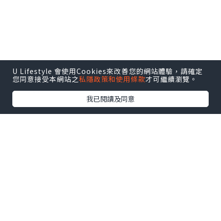
U Lifestyle 會使用Cookies來改善您的網站體驗，請確定
之後我地就轉戰一樓，先去「反斗挖掘樂園」
您同意接受本網站之
私隱政策和使用條款
才可繼續瀏覽。
跳下彈床~
我已閱讀及同意
點擊圖片放大
繼續就係「兒童殞石挖掘機」，上次係愉景新
城嘅We嘩!充氣嘉年華小小豬都玩過一次
，所
以佢都
已經識識地
，不過在場嘅負責
姐姐真係