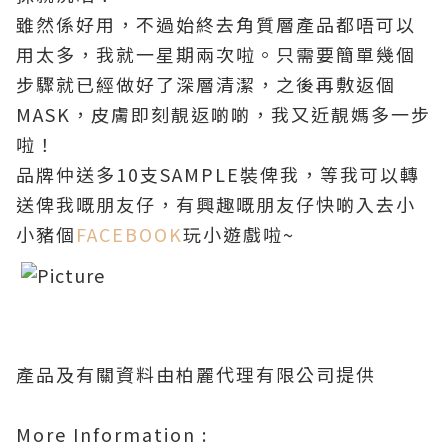
雖然係好用，不過始終去角質層產品都唔可以
用太多，我就一星期兩次啦
。只需要簡單幾個
步驟就已經做好了深層清潔，之後再敷返個
MASK
，皮膚即刻靚返啲
啲
，我又近靚媽多一步
啦
！
品牌仲送多10支SAMPLE裝俾我，等我可以轉
送俾我嘅朋友仔，有興趣嘅朋友仔快啲入去小
小豬個
FACEBOOK
玩小遊戲啦~
產品及有關資料由柏麗代理有限公司提供
More Information :