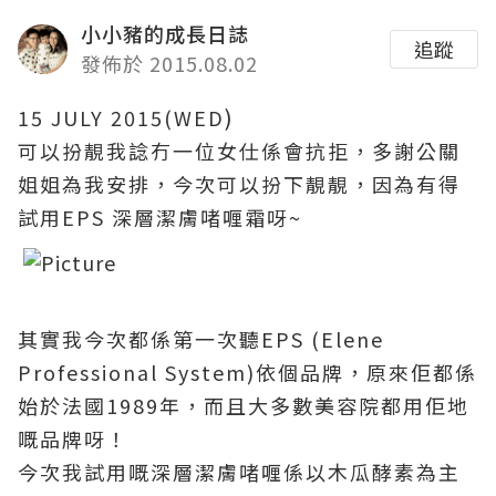
小小豬的成長日誌
追蹤
發佈於 2015.08.02
)
15 JULY 2015(WED
可以扮靚我諗冇一位女仕係會抗拒
，多
謝公關
姐姐為我安排
，
今次可以扮下靚靚
，因為有得
試用EPS 深層潔膚啫喱霜呀~
其實我今次都係第一次聽EPS (Elene
Professional System)依個品牌
，原來佢都係
始於法國1989年
，而且
大多數
美容院都用佢地
嘅品牌呀
！
今次我試用嘅深層潔膚啫喱係以木瓜酵素為主