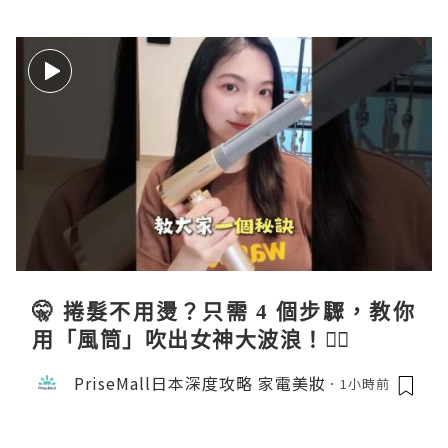
🤫 捲髮不用燙？只需 4 個步驟，教你
用「風筒」吹出女神大波浪！💇‍♀️
PriseMall日本深度攻略 家電美妝
1小時前