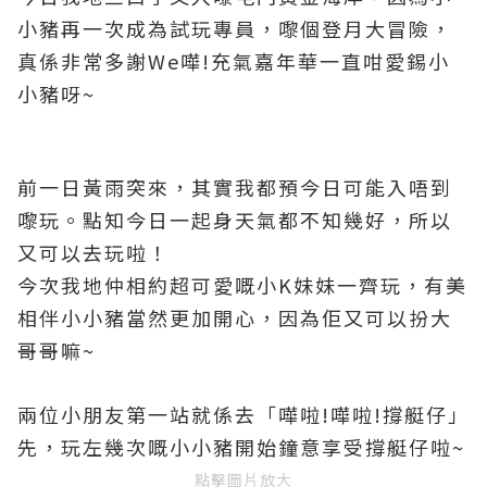
小豬再一次成為
試玩專員
，嚟個登月大冒險
，
真係非常多謝We嘩!充氣嘉年華一直咁愛錫小
小豬呀~
前一日黃雨突來
，其實我都預今日可能入唔到
嚟玩
。點知今日一起身天氣都不知幾好
，所以
又可以去玩啦
！
今次我地仲相約超可愛嘅小K妹妹一齊玩
，有美
相伴
小小豬當然更加開心
，因為佢又可以扮大
哥哥嘛~
兩位小朋友第一站就係去「嘩啦!嘩啦!撐艇仔」
先
，玩左幾次嘅小小豬開始鐘意享受
撐艇仔啦
~
點擊圖片放大