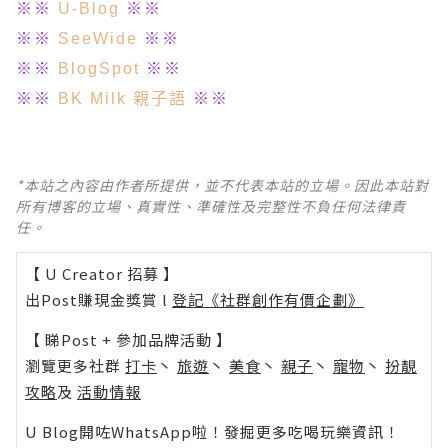
※※
U-Blog
※※
※※
SeeWide
※※
※※
BlogSpot
※※
※※
BK Milk 親子語
※※
*本站之內容由作者所提供，並不代表本站的立場。因此本站對
所有博客的立場、真實性、準確性及完整性不負任何法律責
任。
【 U Creator 招募 】
出Post賺現金獎賞 l
登記《社群創作有價企劃》
【 睇Post + 參加品牌活動 】
瀏覽更多社群
打卡
丶
旅遊
丶
美食
丶
親子
丶
寵物
丶
扮靚
攻略
及
活動情報
U Blog開咗WhatsApp啦！發掘更多吃喝玩樂資訊！