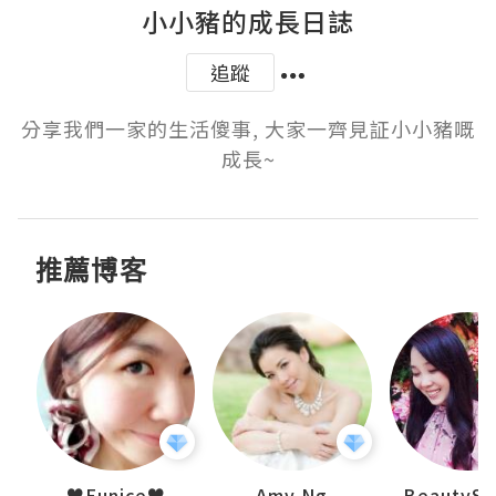
小小豬的成長日誌
追蹤
分享我們一家的生活傻事, 大家一齊見証小小豬嘅
成長~
推薦博客
h 夏沫
♥Eunice♥
Amy Ng