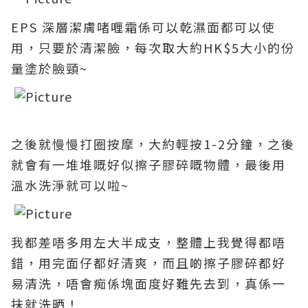
EPS 深層潔膚啫喱霜
係可以乾濕面都可以使
用，只要於
清潔臉，每次取大約HK$5大小的份
量塗於臉頸~
之後就慢慢打圈按摩，大約輕按1-2分鐘，之後
就會有一堆堆嘅好似擦子膠碎嘅物體，最後用
溫水洗淨就可以啦~
我都差唔多用左大半成支
，整體上我覺得都唔
錯
，用完面仔都好清爽
，而且
啲擦子膠碎
都好
易清洗
，
唔會痴係塊面度好難先去到
，
真係一
抺就洗晒
！