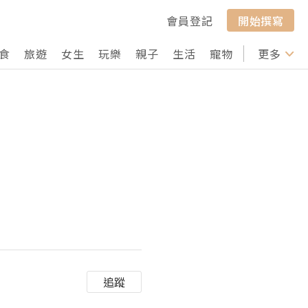
會員登記
開始撰寫
食
旅遊
女生
玩樂
親子
生活
寵物
行山
更多
打卡
追蹤