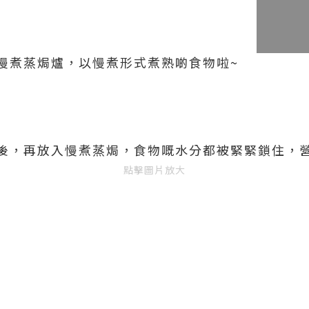
慢煮蒸焗爐，以慢煮形式煮熟啲食物啦
~
後，再放入慢
煮蒸焗，
食物嘅水分都被緊緊鎖住，
點擊圖片放大