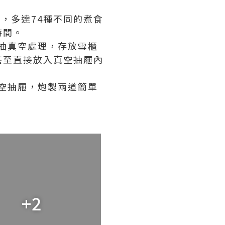
材，
多達74種不同的煮食
時間。
先抽真空處理，存放雪櫃
甚至直接放入真空抽屜內
及真空抽屜，炮製兩道簡單
+2