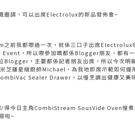
請，可以出席Electrolux的新品發佈會~
m
之前我都嚟過一次，就係三口子出席Electrolu
er Event，所以嚟參加嘅都係Blogger朋友，
位
Blogger，
主要都係記者朋友出席，所以今次明
邀請米芝蓮星級廚師Michael，為我地即席示範如何運用C
及CombiVac Sealer Drawer，以慢烹調出健康又
少得今日主角
CombiStream SousVide Oven
屜啦~