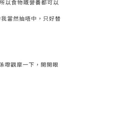
所以
食物嘅營養都可以
王的我當然抽唔中，只好替
都係嚟觀摩一下，開開眼