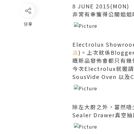
8 JUNE 2015(MON
)
非常有幸獲得公關姐姐嘅邀
分享
Electrolux
Showroo
溫
)。上次就係Blogg
嘅新品發佈會都只有幾
今次Electrolux就
SousVide Oven 以
除左大廚之外，當然唔
Sealer Drawer
真空抽