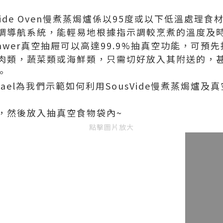
ide Oven
慢煮蒸焗爐係
以95度或以下低溫處理食
調導航系統，能輕易地根據指示調較烹煮的溫度及
awer
真空抽屜可以高達99.9%抽真空功能，可預
肉類，蔬菜類或海鮮類，只需切好放入其附送的，
。
hael為我們示範如何利用SousVide慢煮蒸焗爐
，
然後放入抽真空食物袋內
~
點擊圖片放大