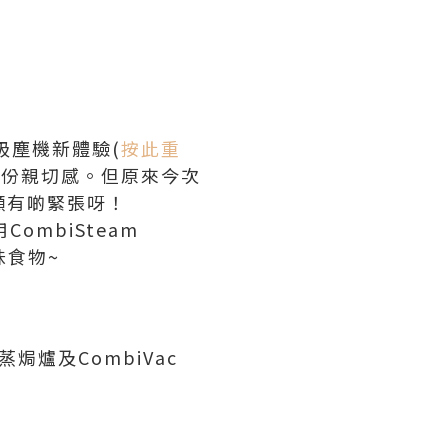
x吸塵機新體驗(
按此重
都有一份親切感。但原來今次
顯有啲緊張呀！
ombiSteam
美味食物~
慢煮蒸焗爐及
CombiVac