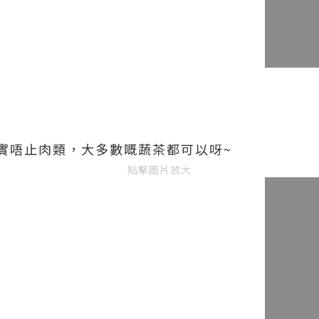
實唔止肉類，大多數嘅蔬茶都可以呀~
點擊圖片放大