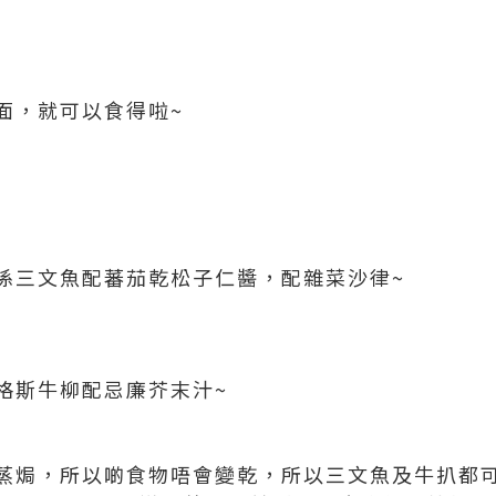
面，就可以食得啦~
係三文魚配蕃茄乾松子仁醬，配雜菜沙律~
格斯牛柳配忌廉芥末汁~
蒸焗，所以啲食物唔會變乾，所以三文魚及牛扒都