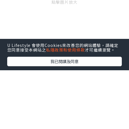
點擊圖片放大
U Lifestyle 會使用Cookies來改善您的網站體驗，請確定
之後我地就轉戰一樓，先去「反斗挖掘樂園」
您同意接受本網站之
私隱政策和使用條款
才可繼續瀏覽。
跳下彈床~
我已閱讀及同意
點擊圖片放大
繼續就係「兒童殞石挖掘機」，上次係愉景新
城嘅We嘩!充氣嘉年華小小豬都玩過一次
，所
以佢都
已經識識地
，不過在場嘅負責
姐姐真係