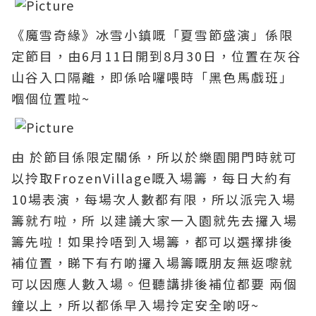
《魔雪奇緣》冰雪小鎮嘅「夏雪節盛演」係限
定節目，由6月11日開到8月30日，位置在灰谷
山谷入口隔離，即係哈囉喂時「黑色馬戲班」
嗰個位置啦~
由 於節目係限定關係，所以於樂園開門時就可
以拎取FrozenVillage嘅入場籌，每日大約有
10場表演，每場次人數都有限，所以派完入場
籌就冇啦，所 以建議大家一入園就先去攞入場
籌先啦！如果拎唔到入場籌，都可以選擇排後
補位置，睇下有冇啲攞入場籌嘅朋友無返嚟就
可以因應人數入場。但聽講排後補位都要 兩個
鐘以上，所以都係早入場拎定安全啲呀~