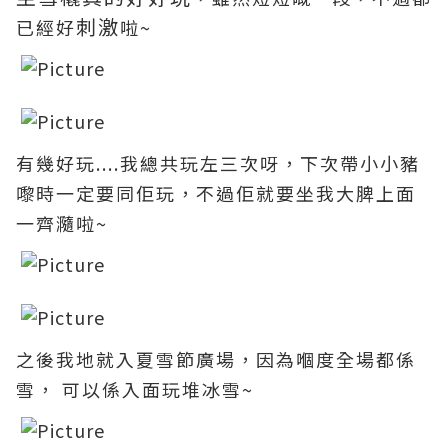
刺激
已經好
啦~
有幾好玩....我總共玩左三次呀，下次帶小小豬
嚟時一定要同佢玩，不過佢就要坐我大脾上面
一齊瀡啦~
之後我地就入夏雪節廣場，因為嗰度全場都係
雪， 可以係入面玩堆冰雪~