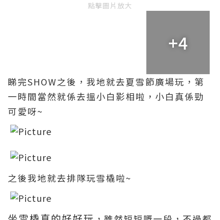
點擊圖片放大
+4
睇完SHOW之後，我地就去夏雪節廣場玩
，第
一時間當然就係去搵小白影相啦
，小白真係勁
可愛呀
~
之後我地就去排隊玩雪橇啦~
坐雪橇真的好好玩
，雖然短短嘅一段
，不過都