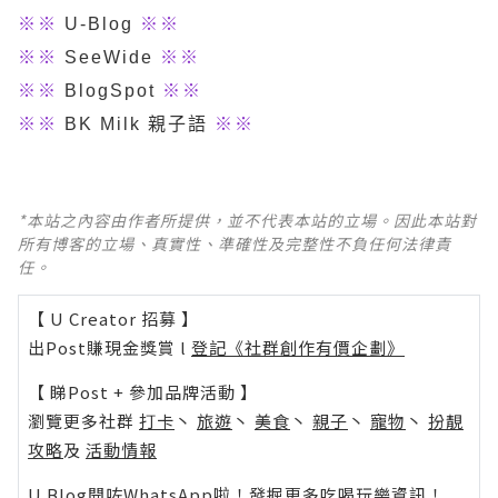
※※
U-Blog
※※
※※
SeeWide
※※
※※
BlogSpot
※※
※※
BK Milk 親子語
※※
*本站之內容由作者所提供，並不代表本站的立場。因此本站對
所有博客的立場、真實性、準確性及完整性不負任何法律責
任。
【 U Creator 招募 】
出Post賺現金獎賞 l
登記《社群創作有價企劃》
【 睇Post + 參加品牌活動 】
瀏覽更多社群
打卡
丶
旅遊
丶
美食
丶
親子
丶
寵物
丶
扮靚
攻略
及
活動情報
U Blog開咗WhatsApp啦！發掘更多吃喝玩樂資訊！