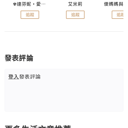
點滴
✾達芬妮•愛孩子•愛生活✾
艾米莉
追蹤
追蹤
追蹤
發表評論
登入
發表評論