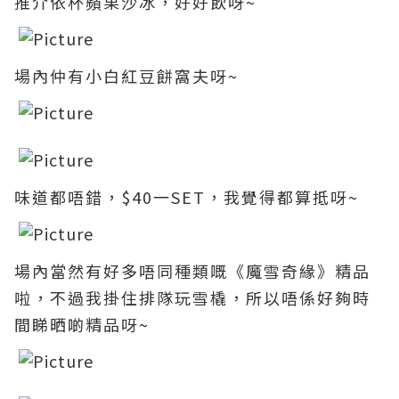
推介依杯蘋果沙冰，好好飲呀~
場內仲有小白紅豆餅窩夫呀~
味道都唔錯
，$40一SET
，我覺得都算抵
呀~
場內當然有好多唔同種類嘅《魔雪奇緣》精品
啦，不過我掛住排隊玩
雪橇
，所以唔係好夠時
間睇晒啲精品呀~