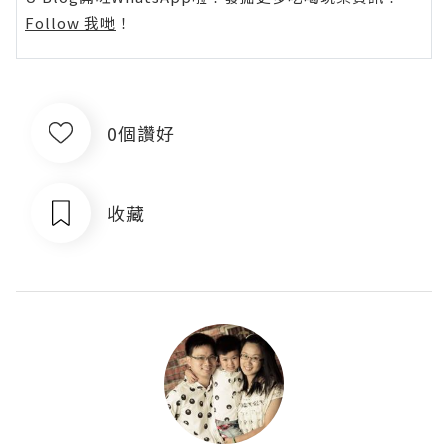
Follow 我哋
！
0個讚好
收藏