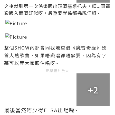
之後就到第一次係樂園出現嘅基斯托夫，嘩...同電
影版入面嘅好似呀，最重要就係都幾靚仔呀~
整個SHOW內都會同我地重溫《魔雪奇緣》幾
首大熱歌曲，如果唔識唱都唔緊要，因為有字
幕可以等大家跟住唱呀~
點擊圖片放大
+2
最後當然唔少得ELSA出場啦~