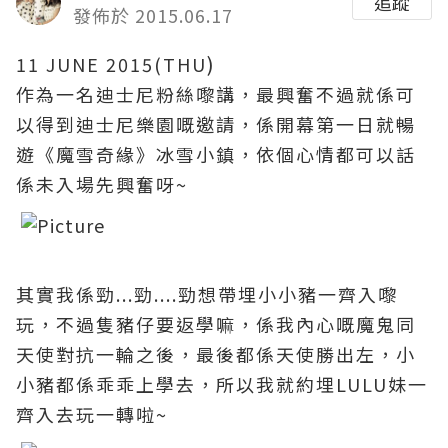
追蹤
發佈於 2015.06.17
)
11 JUNE 2015(THU
作為一名迪士尼粉絲嚟講，最興奮不過就係可
以得到迪士尼樂園嘅邀請，係開幕第一日就暢
遊《魔雪奇緣》冰雪
小鎮
，依個心情都可以話
係未入場先興奮呀~
其實我係勁...
勁....
勁
想帶埋小小豬一齊入嚟
玩，不過隻豬仔要返學嘛，係我內心嘅魔鬼同
天使對抗一輪之後，最後都係天使勝出左，小
小豬都係乖乖上學去，所以我就約埋LULU妹一
齊入去玩一轉啦~