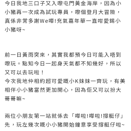
今日我地三口子又入嚟屯門黃金海岸
，因為小
小豬再一次成為
試玩專員
，嚟個登月大冒險
，
真係非常多謝We嘩!充氣嘉年華一直咁愛錫小
小豬呀~
前一日黃雨突來
，其實我都預今日可能入唔到
嚟玩
。點知今日一起身天氣都不知幾好
，所以
又可以去玩啦
！
今次我地仲相約超可愛嘅小K妹妹一齊玩
，有美
相伴
小小豬當然更加開心
，因為佢又可以扮大
哥哥嘛~
兩位小朋友第一站就係去「嘩啦!嘩啦!撐艇仔」
先
，玩左幾次嘅小小豬開始鐘意享受
撐艇仔啦
~