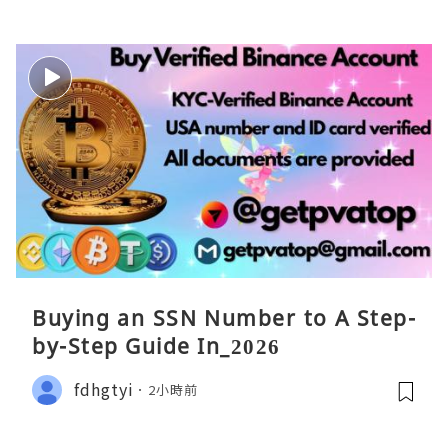
Buying an SSN Number to A Step-
by-Step Guide In_2026
fdhgtyi
2小時前