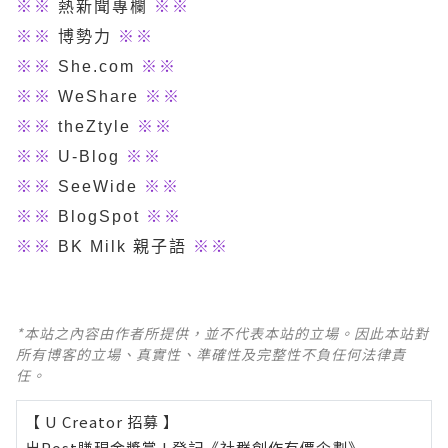
※※
熱新聞專欄
※※
※※
博勢力
※※
※※
She.com
※※
※※
WeShare
※※
※※
theZtyle
※※
※※
U-Blog
※※
※※
SeeWide
※※
※※
BlogSpot
※※
※※
BK Milk 親子語
※※
*本站之內容由作者所提供，並不代表本站的立場。因此本站對
所有博客的立場、真實性、準確性及完整性不負任何法律責
任。
【 U Creator 招募 】
出Post賺現金獎賞 l
登記《社群創作有價企劃》