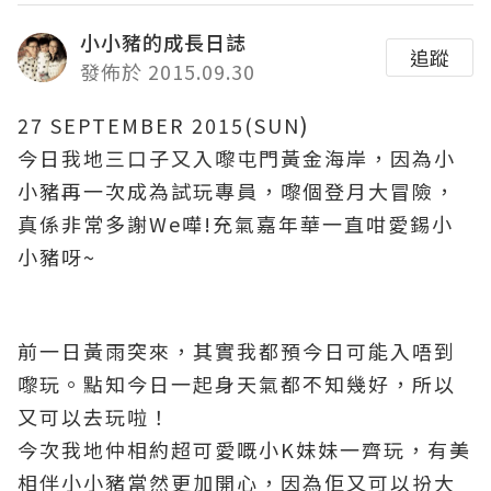
小小豬的成長日誌
追蹤
發佈於 2015.09.30
)
27 SEPTEMBER 2015(SUN
今日我地三口子又入嚟屯門黃金海岸
，因為小
小豬再一次成為
試玩專員
，嚟個登月大冒險
，
真係非常多謝We嘩!充氣嘉年華一直咁愛錫小
小豬呀~
前一日黃雨突來
，其實我都預今日可能入唔到
嚟玩
。點知今日一起身天氣都不知幾好
，所以
又可以去玩啦
！
今次我地仲相約超可愛嘅小K妹妹一齊玩
，有美
相伴
小小豬當然更加開心
，因為佢又可以扮大