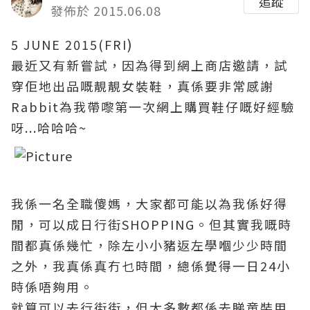
追蹤
發佈於 2015.06.08
)
5 JUNE 2015(FRI
最近又有新嘗試，
因為得到
網上商店
邀請
，
試
穿佢地出品嘅靚靚女裝鞋
，
真係要非常感謝
Rabbit為我帶嚟第一次
網上購買鞋仔嘅好經驗
呀...哈哈哈~
我係一名全職傻媽
，大家都可能以為我係好得
閒
，可以成日行街SHOPPING
。但其實我嘅時
間都真係幾忙
，除左小小豬返左學嗰少少時間
之外
，我真係真冇乜時間
，總係覺得一日24小
時係唔夠用
。
就算可以去行街
街
，但大多數都係去睇童裝用