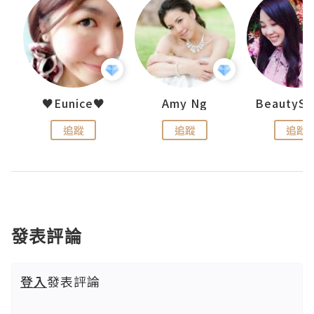
h 夏沫
♥Eunice♥
Amy Ng
追蹤
追蹤
追蹤
發表評論
登入
發表評論