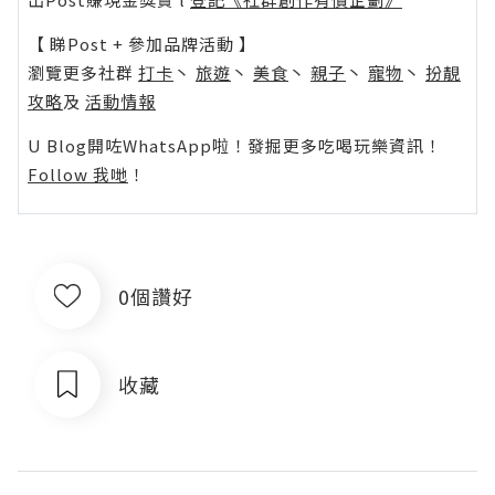
【 睇Post + 參加品牌活動 】
瀏覽更多社群
打卡
丶
旅遊
丶
美食
丶
親子
丶
寵物
丶
扮靚
攻略
及
活動情報
U Blog開咗WhatsApp啦！發掘更多吃喝玩樂資訊！
Follow 我哋
！
0個讚好
收藏