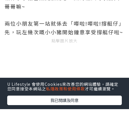
哥哥嘛~
兩位小朋友第一站就係去「嘩啦!嘩啦!撐艇仔」
先
，玩左幾次嘅小小豬開始鐘意享受
撐艇仔啦
~
點擊圖片放大
U Lifestyle 會使用Cookies來改善您的網站體驗，請確定
之後我地就轉戰一樓，先去「反斗挖掘樂園」
您同意接受本網站之
私隱政策和使用條款
才可繼續瀏覽。
跳下彈床~
我已閱讀及同意
點擊圖片放大