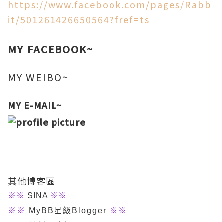
https://www.facebook.com/pages/Rabb
it/501261426650564?fref=ts
MY FACEBOOK~
MY WEIBO~
MY E-MAIL~
其他博客區
※
※
SINA
※※
※※
MyBB星級Blogger
※※