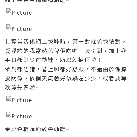
其實當我係網上揀鞋時，第一對就係揀依對
。
愛浮誇的我當然係俾佢啲
喱士吸引到
，加上我
平日都好少運動鞋
，所以就揀佢啦
！
依對都唔錯
，著上腳都好舒服
，不過由於係
猄
皮關係
，依個天氣著好似熱左少少
，或者要等
秋涼先著啦~
金屬色鞋頭豹紋尖頭鞋~