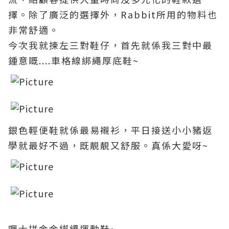
擇。除了廣泛的選擇外
，
Rabbit所用的物料也
非常舒適。
今次我就揀左三對鞋仔，首先就係我三對中最
鍾意嘅....車格線綁繩厚底鞋~
銀色輕便鞋就係最易襯衫
，平日接送小小豬返
學就最好不過
，既靚靚又舒服
。真係大愛呀
~
喱士拼金金綁繩運動鞋~