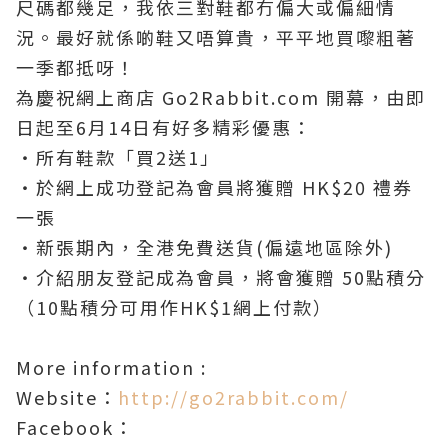
尺碼都幾
足
，我依三對鞋都冇
偏大或
偏
細情
況
。最好就係啲鞋又唔算貴
，平平地買嚟粗著
一季都抵呀
！
為慶祝網上商店 Go2Rabbit.com 開幕，由即
日起至6月14日有好多精彩優惠：
‧所有鞋款「買2送1」
‧於網上成功登記為會員將獲贈 HK$20 禮券
一張
‧新張期內，全港免費送貨(偏遠地區除外)
‧介紹朋友登記成為會員，將會獲贈 50點積分
（10點積分可用作HK$1網上付款）
More information :
Website：
http://go2rabbit.com/
Facebook：