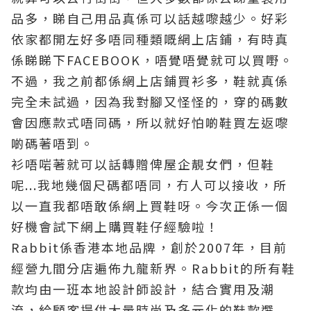
品多
，睇自己用品真係可以話越嚟越少
。
好彩
依家都開左好多唔同種類嘅網上店鋪
，有時真
係睇
睇下FACEBOOK
，唔覺唔覺就可以
買嘢
。
不過
，我之前都係網上店鋪買衫多
，
鞋就真係
完全未試過
，因為我對腳又怪怪的
，穿的碼數
會因應款式唔同碼
，所以
就好怕啲鞋買左返嚟
啲碼著唔到
。
衫唔啱著就可以話轉贈俾屋企靚女們
，但鞋
呢...我地幾個尺碼都唔同
，冇人可以接收
，
所
以一直我都唔敢係網上買鞋呀
。
今次
正係一個
好機會試下網上購買鞋仔經驗啦
！
Rabbit係香港本地品牌，創於2007年
，
目前
經營九間分店遍佈九龍新界。Rabbit的所有鞋
款均由一班本地設計師設計，結合實用及潮
流，給顧客提供大量時尚及多元化的鞋款選