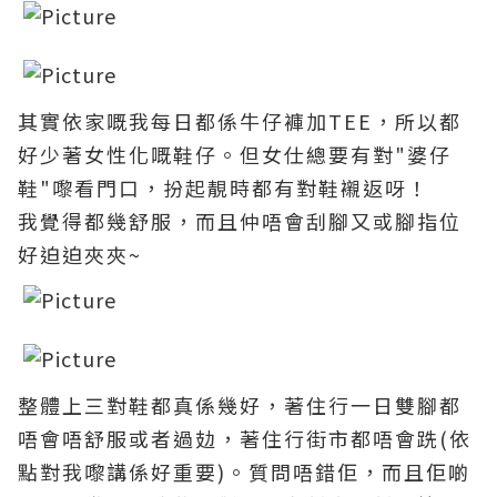
其實依家嘅我每日都係牛仔褲加TEE，所以都
好少著女性化嘅鞋仔。但女仕總要有對"婆仔
鞋"嚟看門口
，扮起靚時都有對鞋襯返呀
！
我覺得都幾舒服
，而且仲唔會刮腳又或腳指位
好迫迫夾
夾
~
整體上三對鞋都真係幾好，著住行一日雙腳都
唔會唔舒服或者過攰，著住行街市都唔會跣(依
點對我嚟講係好重要)
。質問唔錯佢
，而且佢啲