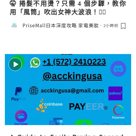
🤫 捲髮不用燙？只需 4 個步驟，教你
用「風筒」吹出女神大波浪！💇‍♀️
PriseMall日本深度攻略 家電美妝
2小時前