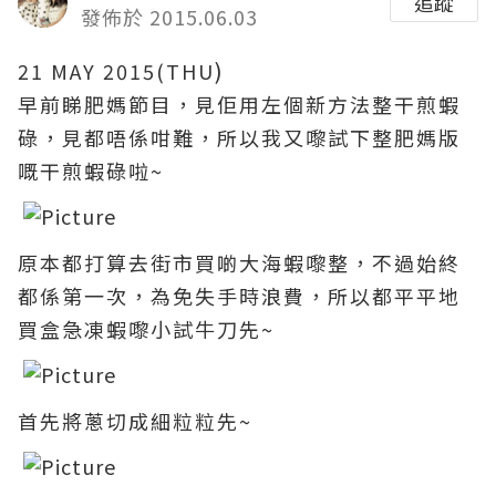
追蹤
發佈於 2015.06.03
)
21 MAY 2015(THU
早前睇肥媽節目
，見佢用左個新方法整
干煎蝦
碌
，見都唔係咁難
，所以我又嚟試下整肥媽版
嘅干煎蝦碌啦~
原本都打算去街市買啲大海蝦嚟整
，不過始終
都係第一次
，為免失手時浪費
，所以都平平地
買盒急凍蝦嚟小試牛刀先~
首先將蔥切成細
粒
粒
先~