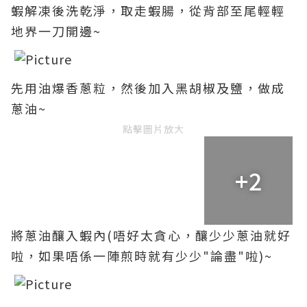
蝦解凍後洗乾淨
，
取走蝦腸
，
從背部至尾輕輕
地
界一刀開邊
~
先用油爆香蔥粒，然後加入黑胡椒及鹽，做成
蔥油~
點擊圖片放大
+2
將蔥油釀入蝦內(唔好太貪心
，
釀少少
蔥油就好
啦
，如果唔係一陣煎時就有少少"論盡"啦)~