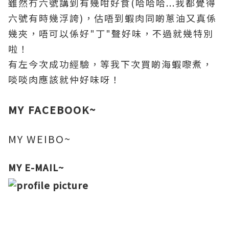
雖然冇六號講到有幾咁好食(哈哈哈...我都覺得
六號有時幾浮誇)，估唔到蝦肉同啲
蔥油又真係
幾夾
，唔可以係好"丁"聲好味
，不過就幾特別
啦
！
有左今次成功經驗，等我下次買啲海蝦嚟煮
，
啖啖肉應該就仲好味呀
！
MY FACEBOOK~
MY WEIBO~
MY E-MAIL~