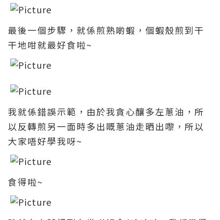
最後一個步驟，
就係煎
熟啲蝦
，個
蝦殼煎到干
干地咁就最好食啦
~
我就係錯誤示範
，
由於我貪心
釀多左
蔥油
，所
以反轉煎另一面時多出嘅
蔥油走晒出嚟
，所以
大家唔好學我呀~
食得啦~