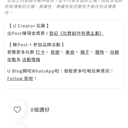
*本站之內容由作者所提供，並不代表本站的立場。因此本站對
所有博客的立場、真實性、準確性及完整性不負任何法律責
任。
【 U Creator 招募 】
出Post賺現金獎賞 l
登記《社群創作有價企劃》
【 睇Post + 參加品牌活動 】
瀏覽更多社群
打卡
丶
旅遊
丶
美食
丶
親子
丶
寵物
丶
扮靚
攻略
及
活動情報
U Blog開咗WhatsApp啦！發掘更多吃喝玩樂資訊！
Follow 我哋
！
0個讚好