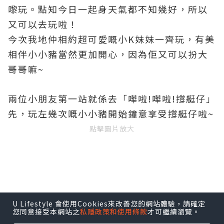
嚟玩
。點知今日一起身天氣都不知幾好
，所以
又可以去玩啦
！
今次我地仲相約超可愛嘅小K妹妹一齊玩
，有美
相伴
小小豬當然更加開心
，因為佢又可以扮大
哥哥嘛~
兩位小朋友第一站就係去「嘩啦!嘩啦!撐艇仔」
先
，玩左幾次嘅小小豬開始鐘意享受
撐艇仔啦
~
點擊圖片放大
U Lifestyle 會使用Cookies來改善您的網站體驗，請確定
之後我地就轉戰一樓，先去「反斗挖掘樂園」
您同意接受本網站之
私隱政策和使用條款
才可繼續瀏覽。
跳下彈床~