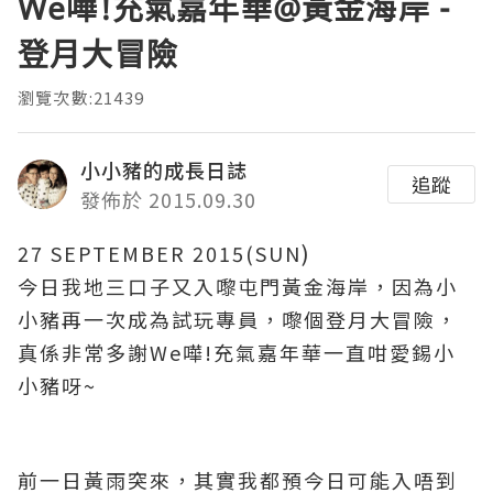
We嘩!充氣嘉年華@黃金海岸 -
登月大冒險
瀏覽次數:21439
小小豬的成長日誌
追蹤
發佈於 2015.09.30
)
27 SEPTEMBER 2015(SUN
今日我地三口子又入嚟屯門黃金海岸
，因為小
小豬再一次成為
試玩專員
，嚟個登月大冒險
，
真係非常多謝We嘩!充氣嘉年華一直咁愛錫小
小豬呀~
前一日黃雨突來
，其實我都預今日可能入唔到