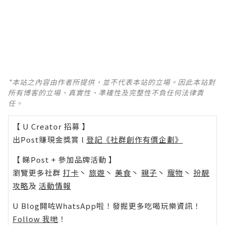
*本站之內容由作者所提供，並不代表本站的立場。因此本站對
所有博客的立場、真實性、準確性及完整性不負任何法律責
任。
【 U Creator 招募 】
出Post賺現金獎賞 l
登記《社群創作有價企劃》
【 睇Post + 參加品牌活動 】
瀏覽更多社群
打卡
丶
旅遊
丶
美食
丶
親子
丶
寵物
丶
扮靚
攻略
及
活動情報
U Blog開咗WhatsApp啦！發掘更多吃喝玩樂資訊！
Follow 我哋
！