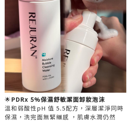
🌟
PDRx 5%保濕舒敏潔面卸妝泡沫
溫和弱酸性pH 值 5.5配方，深層潔淨同時
保濕，洗完面無緊繃感 ，肌膚水潤仍然