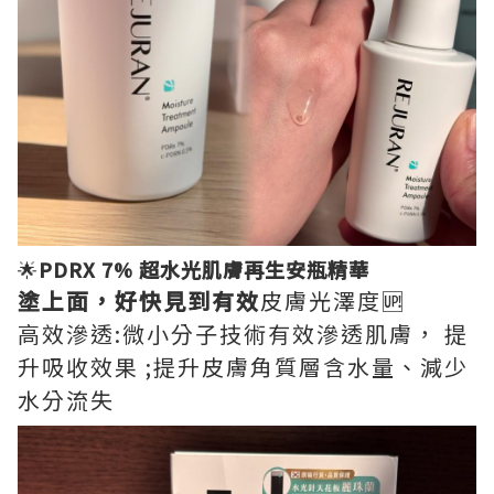
🌟
PDRX 7% 超水光肌膚再生安瓶精華
塗上面，好快見到有效
皮膚光澤度🆙
高效滲透:微小分子技術有效滲透肌膚， 提
升吸收效果 ;提升皮膚角質層含水量、減少
水分流失