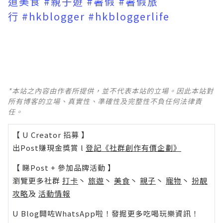
道美食
#親子遊
#暑假
#暑假旅
行
#hkblogger
#hkbloggerlife
*本站之內容由作者所提供，並不代表本站的立場。因此本站對
所有博客的立場、真實性、準確性及完整性不負任何法律責
任。
【 U Creator 招募 】
出Post賺現金獎賞 l
登記《社群創作有價企劃》
【 睇Post + 參加品牌活動 】
瀏覽更多社群
打卡
丶
旅遊
丶
美食
丶
親子
丶
寵物
丶
扮靚
攻略
及
活動情報
U Blog開咗WhatsApp啦！發掘更多吃喝玩樂資訊！