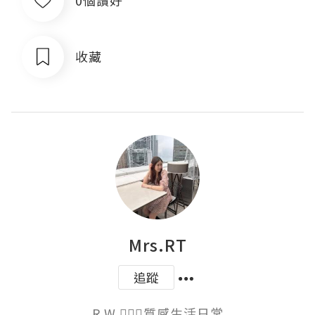
0個讚好
收藏
Mrs.RT
追蹤
R.W 👱🏻‍♀️質感生活日常
