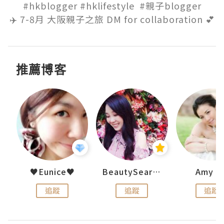
 #hkblogger #hklifestyle  #親子blogger 

✈️ 7-8月 大阪親子之旅 DM for collaboration 💕
推薦博客
h 夏沫
♥Eunice♥
BeautySearch
Amy N
追蹤
追蹤
追蹤