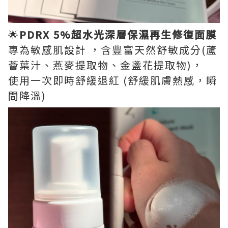
🌟
PDRX 5%超水光深層保濕再生修復面膜
專為敏感肌設計 ，含豐富天然舒敏成分(蘆
薈葉汁、燕麥提取物、金盞花提取物)，
使用一次即時舒緩退紅 (舒緩肌膚熱感，瞬
間降溫)