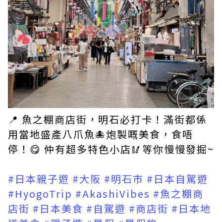
📍 魚之棚商店街，明石必打卡！滿街都係
用當地盛產八爪魚🐙炮製嘅美食，食唔
停！😋 仲有超多特色小店🥢等你慢慢發掘~
#日本親子遊
#大阪
#明石市
#日本自駕遊
#HyogoTrip
#AkashiVibes
#魚之棚商
店街
#日本美食
#自駕遊
#商店街
#日本地