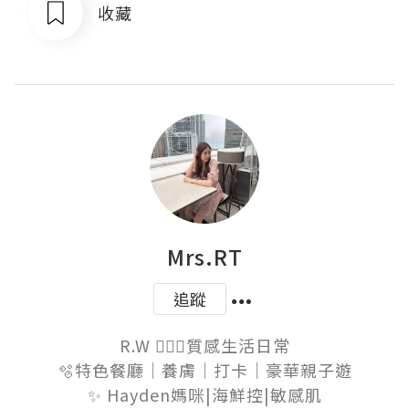
收藏
Mrs.RT
追蹤
R.W 👱🏻‍♀️質感生活日常

🫧特色餐廳｜養膚｜打卡｜豪華親子遊

✨ Hayden媽咪|海鮮控|敏感肌
