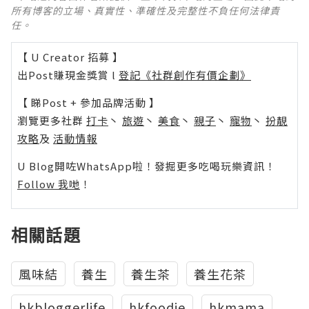
所有博客的立場、真實性、準確性及完整性不負任何法律責
任。
【 U Creator 招募 】
出Post賺現金獎賞 l
登記《社群創作有價企劃》
【 睇Post + 參加品牌活動 】
瀏覽更多社群
打卡
丶
旅遊
丶
美食
丶
親子
丶
寵物
丶
扮靚
攻略
及
活動情報
U Blog開咗WhatsApp啦！發掘更多吃喝玩樂資訊！
Follow 我哋
！
相關話題
風味結
養生
養生茶
養生花茶
hkbloggerlife
hkfoodie
hkmama