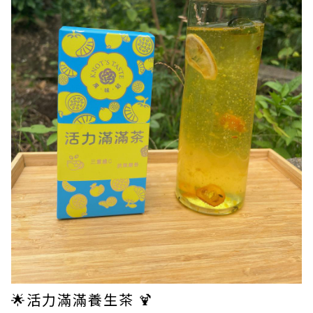
🌟活力滿滿養生茶 🍹