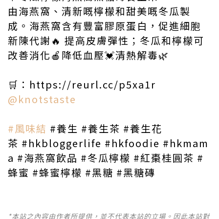
由海燕窩、清新嘅檸檬和甜美嘅冬瓜製
成。海燕窩含有豐富膠原蛋白，促進細胞
新陳代謝🔥 提高皮膚彈性；冬瓜和檸檬可
改善消化🍎降低血壓💓清熱解毒🌿
🛒：
https://reurl.cc/p5xa1r
@knotstaste
#風味結
#養生
#養生茶
#養生花
茶
#hkbloggerlife
#hkfoodie
#hkmam
a
#海燕窩飲品
#冬瓜檸檬
#紅棗桂圓茶
#
蜂蜜
#蜂蜜檸檬
#黑糖
#黑糖磚
*本站之內容由作者所提供，並不代表本站的立場。因此本站對