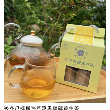
🌟冬瓜檸檬海燕窩黑糖磚養生茶