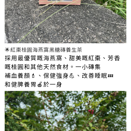
🌟紅棗桂圓海燕窩黑糖磚養生茶
採用最優質嘅海燕窩、甜美嘅紅棗、芳香
嘅桂圓和其他天然食材。一小磚集
補血養顏💄、保健強身💪、改善睡眠💤
和健脾養胃🍎於一身