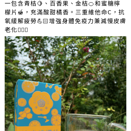
一包含青桔🍋、百香果、金桔🍊和蜜糖檸
檬片🍯，充滿酸甜橘香。三重維他命C，抗
氧緩解疲勞💪🏻增強身體免疫力兼減慢皮膚
老化👱🏻‍♀️