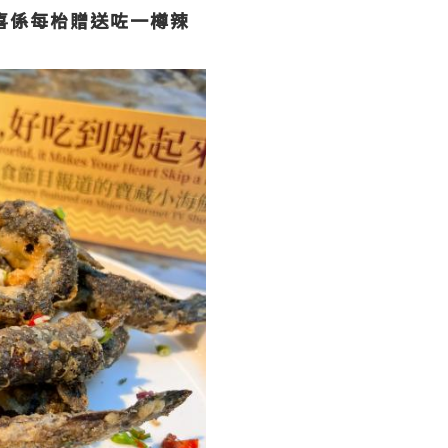
喜係每枱贈送咗一樽辣