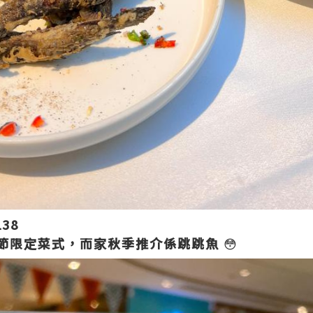
38
節限定菜式，而家秋季推介係跳跳魚
😳