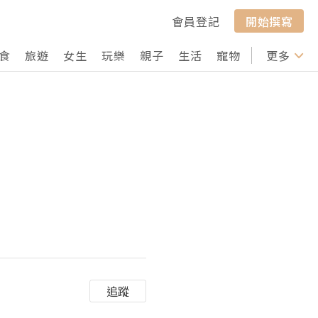
會員登記
開始撰寫
食
旅遊
女生
玩樂
親子
生活
寵物
行山
更多
打卡
追蹤