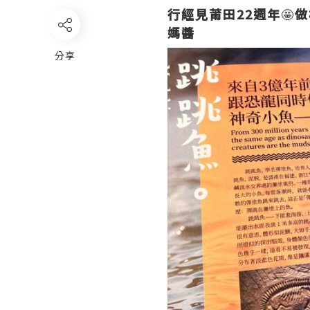
行經見莆田22週年
🤩
做
媽醬
分享