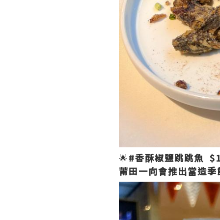
🌟
#香酥椒鹽跳跳魚 $1
莆田一向會推出當造季