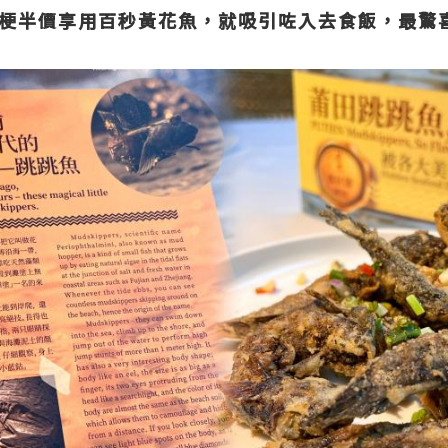
梗半價享用百秒黃花魚，就吸引咗入去食飯，最驚