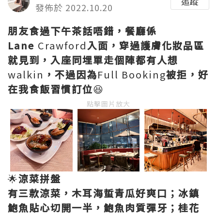
追蹤
發佈於 2022.10.20
朋友食過下午茶話唔錯，餐廳係
Lane
Crawford
入面，穿過護膚化妝品區
就見到，入座同埋單走個陣都有人想
walkin
，不過因為
Full Booking
被拒，好
在我食飯習慣訂位
😆
點擊圖片放大
🌟
涼菜拼盤
有三款涼菜，木耳海蜇青瓜好爽口；冰鎮
鮑魚貼心切開一半，鮑魚肉質彈牙；桂花