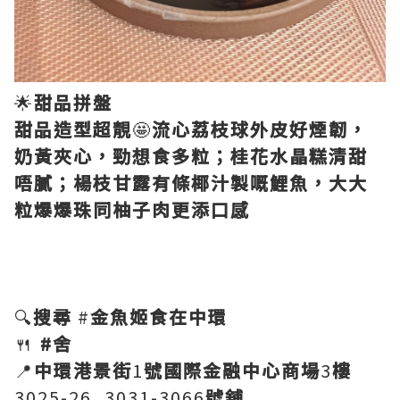
🌟
甜品拼盤
甜品造型超靚
🤩
流心荔枝球外皮好煙韌，
奶黃夾心，勁想食多粒；桂花水晶糕清甜
唔膩；楊枝甘露有條椰汁製嘅鯉魚，大大
粒爆爆珠同柚子肉更添口感
🔍
搜尋
#
金魚姬食在中環
🍴
#舍
📍
中環港景街
1
號國際金融中心商場
3
樓
3025-26, 3031-3066
號舖