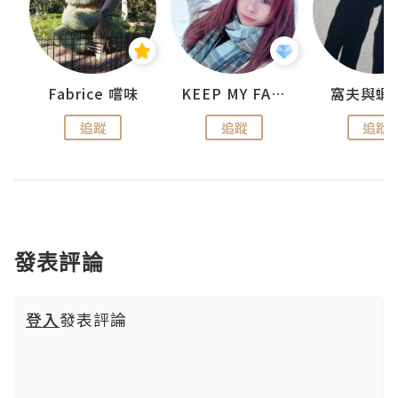
Fabrice 嚐味
KEEP MY FAITH
窩夫與蝦
追蹤
追蹤
追蹤
發表評論
登入
發表評論