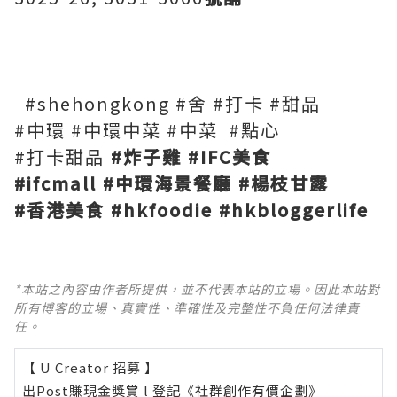
#shehongkong #舍 #打卡 #甜品
#中環 #中環中菜 #中菜 #點心
#打卡甜品
#炸子雞 #IFC美食
#ifcmall #中環海景餐廳 #楊枝甘露
#香港美食 #hkfoodie #hkbloggerlife
*本站之內容由作者所提供，並不代表本站的立場。因此本站對
所有博客的立場、真實性、準確性及完整性不負任何法律責
任。
【 U Creator 招募 】
出Post賺現金獎賞 l
登記《社群創作有價企劃》