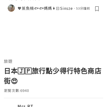
💖蒸魚楠🐟🐟媽媽👩🏻Sinsze
53分鐘前
旅遊
日本🇯🇵旅行點少得行特色商店
街😍
瀏覽次數:6940
Mrs.RT