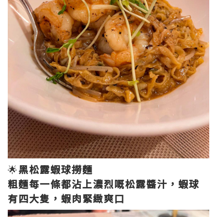
🌟
黑松露蝦球撈麵
粗麵每一條都沾上濃烈嘅松露醬汁，蝦球
有四大隻，蝦肉緊緻爽口