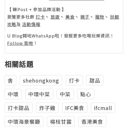
【 睇Post + 參加品牌活動 】
瀏覽更多社群
打卡
丶
旅遊
丶
美食
丶
親子
丶
寵物
丶
扮靚
攻略
及
活動情報
U Blog開咗WhatsApp啦！發掘更多吃喝玩樂資訊！
Follow 我哋
！
相關話題
舍
shehongkong
打卡
甜品
中環
中環中菜
中菜
點心
打卡甜品
炸子雞
IFC美食
ifcmall
中環海景餐廳
楊枝甘露
香港美食