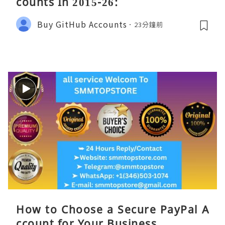
counts In 2015-26:
Buy GitHub Accounts
23分鐘前
How to Choose a Secure PayPal A
ccount for Your Business