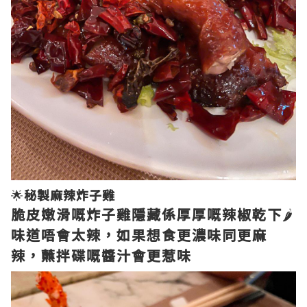
🌟
秘製麻辣炸子雞
脆皮嫩滑嘅炸子雞隱藏係厚厚嘅辣椒乾下
🌶️
味道唔會太辣，如果想食更濃味同更麻
辣，蘸拌碟嘅醬汁會更惹味