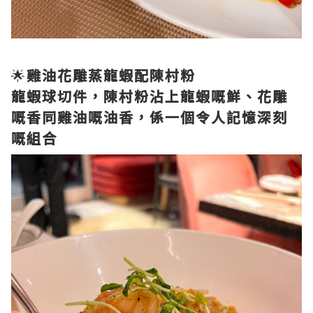
🌟
雞油花雕蒸龍蝦配陳村粉
龍蝦球切件，陳村粉沾上龍蝦嘅鮮、花雕
嘅香同雞油嘅油香，係一個令人記憶深刻
嘅組合