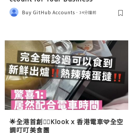
Buy GitHub Accounts
34分鐘前
🌟全港首創☝🏻Klook x 香港電車🩷全空
調叮叮美食團