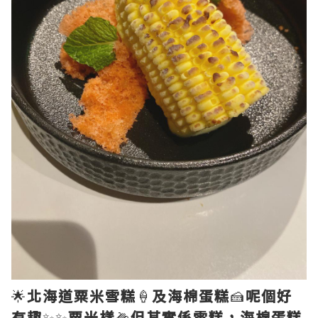
🌟
北海道粟米雪糕
🍦
及海棉蛋糕
🍰
呢個好
有趣
✨✨
粟米樣
🌽
但其實係雪糕，海棉蛋糕