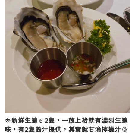
🌟
新鮮生蠔
🦪
2隻，一放上枱就有濃烈生蠔
味，有2隻醬汁提供，其實就甘滴檸檬汁
🍋