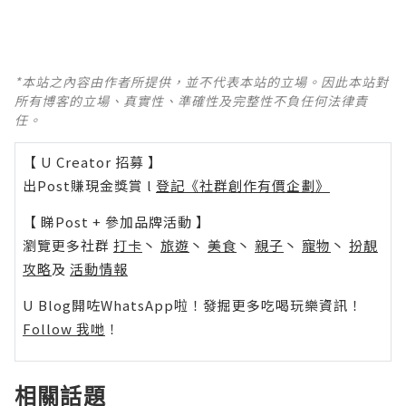
*本站之內容由作者所提供，並不代表本站的立場。因此本站對
所有博客的立場、真實性、準確性及完整性不負任何法律責
任。
【 U Creator 招募 】
出Post賺現金獎賞 l
登記《社群創作有價企劃》
【 睇Post + 參加品牌活動 】
瀏覽更多社群
打卡
丶
旅遊
丶
美食
丶
親子
丶
寵物
丶
扮靚
攻略
及
活動情報
U Blog開咗WhatsApp啦！發掘更多吃喝玩樂資訊！
Follow 我哋
！
相關話題