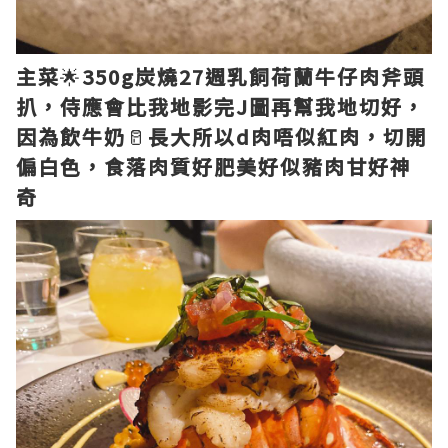
主菜
🌟
350g炭燒27週乳飼荷蘭牛仔肉斧頭
扒，侍應會比我地影完J圖再幫我地切好，
因為飲牛奶
🥛
長大所以d肉唔似紅肉，切開
偏白色，食落肉質好肥美好似豬肉甘好神
奇