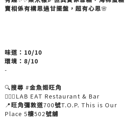
賣相係有構思過甘擺盤，超有心思
🌸
味道：10/10
環境：8/10
-
🔍
搜尋
#
金魚姬旺角
💁🏻‍♀️LAB EAT Restaurant & Bar
📍
旺角彌敦道
700
號
T.O.P. This is Our
Place 5
樓
502
號舖