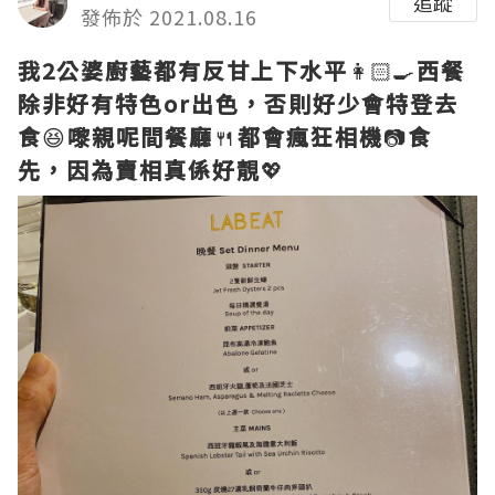
追蹤
發佈於 2021.08.16
我2公婆廚藝都有反甘上下水平
👩🏻‍🍳
西餐
除非好有特色or出色，否則好少會特登去
食
😆
嚟親呢間餐廳
🍴
都會瘋狂相機
📷
食
先，因為賣相真係好靚
💖