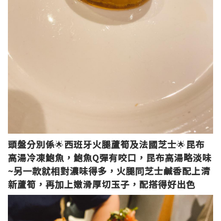
頭盤分別係
🌟
西班牙火腿蘆筍及法國芝士
🌟
昆布
高湯冷凍鮑魚，鮑魚Q彈有咬口，昆布高湯略淡味
~另一款就相對濃味得多，火腿同芝士鹹香配上清
新蘆筍，再加上嫩滑厚切玉子，配搭得好出色