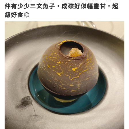
仲有少少三文魚子，成碟好似幅畫甘，超
級好食
😋