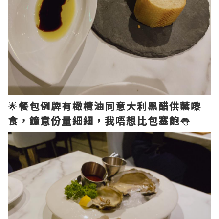
🌟
餐包例牌有橄欖油同意大利黑醋供蘸嚟
食，鐘意份量細細，我唔想比包塞飽
👅