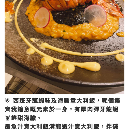
🌟
西班牙龍蝦味及海膽意大利飯，呢個集
齊我鐘意嘅元素於一身，有厚肉彈牙龍蝦
🦞
鮮甜海膽、
墨魚汁意大利飯溝龍蝦汁意大利飯，拌碟