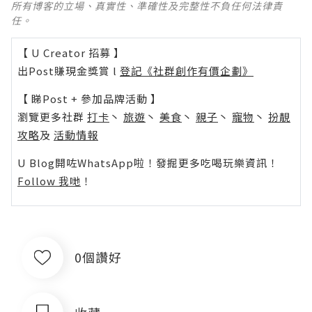
所有博客的立場、真實性、準確性及完整性不負任何法律責
任。
【 U Creator 招募 】
出Post賺現金獎賞 l
登記《社群創作有價企劃》
【 睇Post + 參加品牌活動 】
瀏覽更多社群
打卡
丶
旅遊
丶
美食
丶
親子
丶
寵物
丶
扮靚
攻略
及
活動情報
U Blog開咗WhatsApp啦！發掘更多吃喝玩樂資訊！
Follow 我哋
！
0個讚好