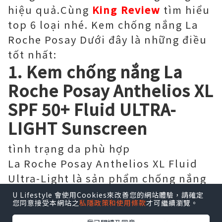
hiệu quả.Cùng
King Review
tìm hiểu
top 6 loại nhé. Kem chống nắng La
Roche Posay Dưới đây là những điều
tốt nhất:
1. Kem chống nắng La
Roche Posay Anthelios XL
SPF 50+ Fluid ULTRA-
LIGHT Sunscreen
tình trạng da phù hợp
La Roche Posay Anthelios XL Fluid
Ultra-Light là sản phẩm chống nắng
phù hợp với nhiều loại da. Từ da
U Lifestyle 會使用Cookies來改善您的網站體驗，請確定
您同意接受本網站之
私隱政策和使用條款
才可繼續瀏覽。
thường đến da khô cho da nhạy cảm