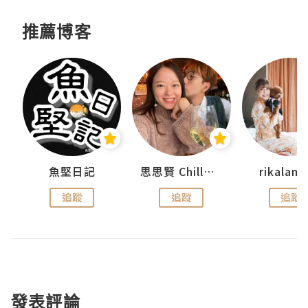
推薦博客
urnal
魚堅日記
思思賢 ChillMyBabe
rikala
追蹤
追蹤
追蹤
發表評論