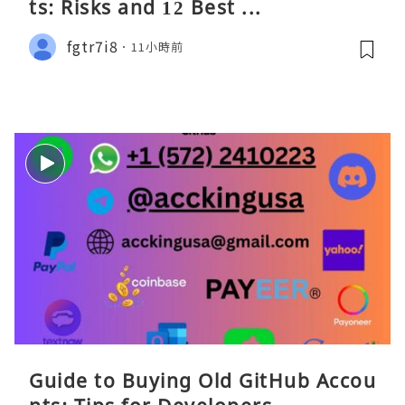
ts: Risks and 12 Best ...
fgtr7i8
11小時前
Guide to Buying Old GitHub Accou