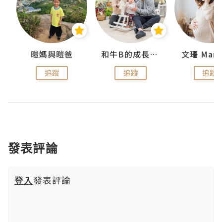
 Swan
暟媽與暟爸
和牛B的成長日記
文珊 ManS
追蹤
追蹤
追蹤
發表評論
登入
發表評論