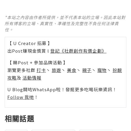
*本站之內容由作者所提供，並不代表本站的立場。因此本站對
所有博客的立場、真實性、準確性及完整性不負任何法律責
任。
【 U Creator 招募 】
出Post賺現金獎賞 l
登記《社群創作有價企劃》
【 睇Post + 參加品牌活動 】
瀏覽更多社群
打卡
丶
旅遊
丶
美食
丶
親子
丶
寵物
丶
扮靚
攻略
及
活動情報
U Blog開咗WhatsApp啦！發掘更多吃喝玩樂資訊！
Follow 我哋
！
相關話題