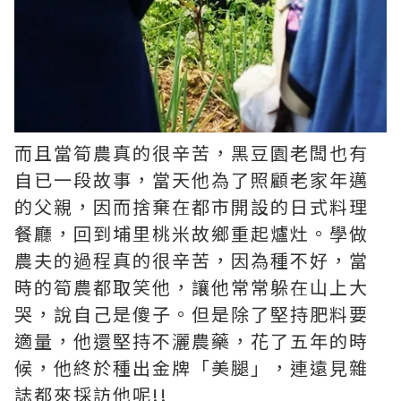
而且當筍農真的很辛苦，黑豆園老闆也有
自已一段故事，當天他為了照顧老家年邁
的父親，因而捨棄在都市開設的日式料理
餐廳，回到埔里桃米故鄉重起爐灶。學做
農夫的過程真的很辛苦，因為種不好，當
時的筍農都取笑他，讓他常常躲在山上大
哭，說自己是傻子。但是除了堅持肥料要
適量，他還堅持不灑農藥，花了五年的時
候，他終於種出金牌「美腿」，連遠見雜
誌都來採訪他呢
!!