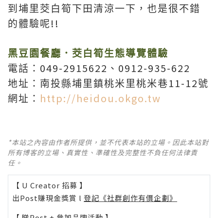
到埔里茭白筍下田清涼一下，也是很不錯
!!
的體驗呢
黑豆園餐廳
．
茭白筍生態導覽體驗
049-2915622
0912-935-622
電話：
、
11-12
地址：南投縣埔里鎮桃米里桃米巷
號
http://heidou.okgo.tw
網址：
*本站之內容由作者所提供，並不代表本站的立場。因此本站對
所有博客的立場、真實性、準確性及完整性不負任何法律責
任。
【 U Creator 招募 】
出Post賺現金獎賞 l
登記《社群創作有價企劃》
【 睇Post + 參加品牌活動 】