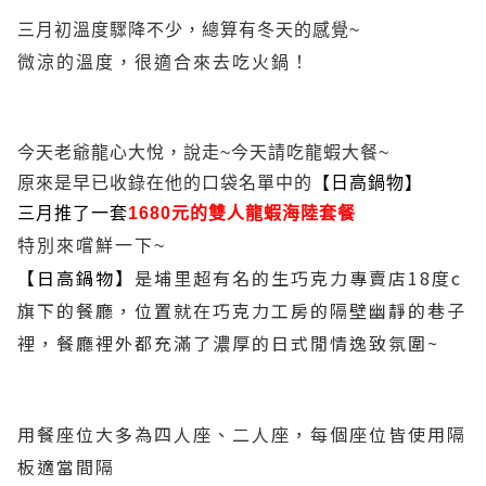
三月初溫度驟降不少，總算有冬天的感覺~
微涼的溫度，很適合來去吃火鍋！
今天老爺龍心大悅，說走~今天請吃龍蝦大餐~
原來是早已收錄在他的口袋名單中的
【日高鍋物】
三月推了一套
1680元的雙人龍蝦海陸套餐
特別來嚐鮮一下~
【日高鍋物】
是埔里超有名的生巧克力專賣店18度c
旗下的餐廳，位置就在巧克力工房的隔壁幽靜的巷子
裡，餐廳裡外都充滿了濃厚的日式閒情逸致氛圍~
用餐座位大多為四人座、二人座，每個座位皆使用隔
板適當間隔