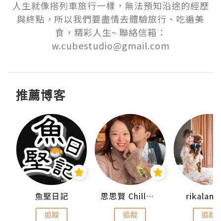
人生就像搭列車旅行一樣，無法預知沿途的經歷
與終點，所以我們要盡情去體驗旅行、吃遍美
食，精彩人生~ 聯絡信箱：
推薦博客
urnal
魚堅日記
思思賢 ChillMyBabe
rikala
追蹤
追蹤
追蹤