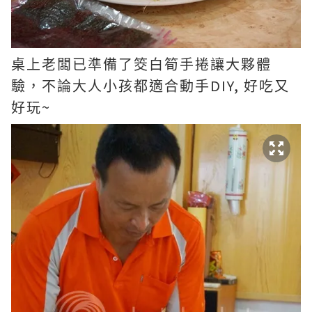
桌上老闆已準備了筊白筍手捲讓大夥體
DIY,
驗，不論大人小孩都適合動手
好吃又
~
好玩