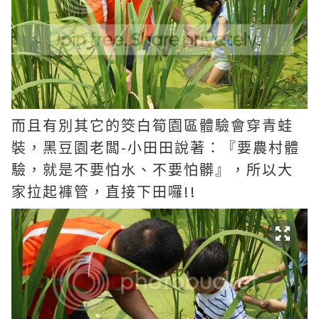
而且有別其它的筊白筍園區體驗會穿青蛙
-
裝，黑豆園老闆
小田田說著：『要農村體
驗，就是不要怕水、不要怕髒』，所以大
!!
家拉起褲管，直接下田囉