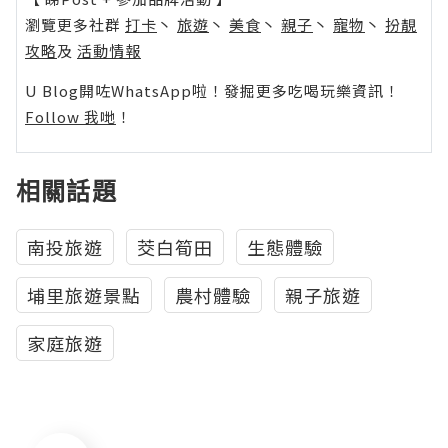
瀏覽更多社群
打卡
丶
旅遊
丶
美食
丶
親子
丶
寵物
丶
扮靚
攻略
及
活動情報
U Blog開咗WhatsApp啦！發掘更多吃喝玩樂資訊！
Follow 我哋
！
相關話題
南投旅遊
茭白筍田
生態體驗
埔里旅遊景點
農村體驗
親子旅遊
家庭旅遊