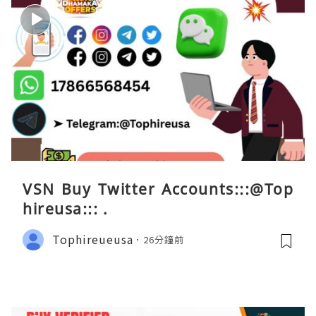
VSN Buy Twitter Accounts:::@Top
hireusa::: .
Tophireueusa
26分鐘前