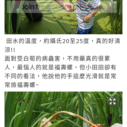
20
25
田水的溫度，約攝氏
至
度，真的好清
!!
涼
面對筊白筍的病蟲害，不用藥真的很累
人，最惱人的就是福壽螺，但小田田卻有
不同的看法，他說他的手這麼光滑就是常
~
常撿福壽螺