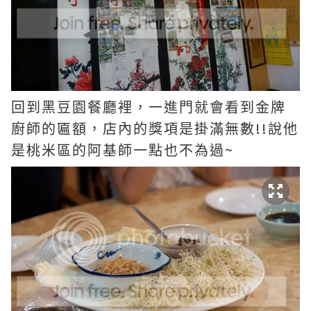
回到黑豆園餐廳裡，一進門就會看到金牌
!!
廚師的匾額，店內的獎項是掛滿無數
說他
~
是桃米區的阿基師一點也不為過