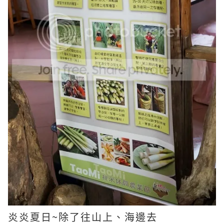
~
炎炎夏日
除了往山上、海邊去