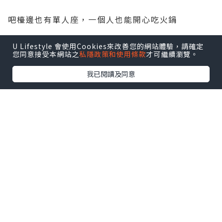
吧檯邊也有單人座，一個人也能開心吃火鍋
U Lifestyle 會使用Cookies來改善您的網站體驗，請確定
您同意接受本網站之
私隱政策和使用條款
才可繼續瀏覽。
我已閱讀及同意
日高鍋物餐廳內部空間不算大，但有一間
獨立包廂，適合10人以上來包場
一種一個人也可以獨享，一群人更快樂的用餐空間概
念
入位後，服務人員先送上一杯熱抹茶
沒有茶的澀味，蠻順口的~
中午時段，除了鍋物，還有供應日式定食套餐
原價$270的唐揚炸雞定食套餐這個月只要特價199元
於是我們三人點了一份海陸雙人龍蝦套餐與一份唐揚炸