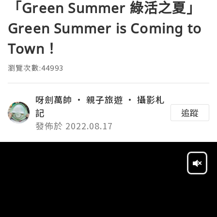
「Green Summer 綠活之夏」
Green Summer is Coming to
Town！
瀏覽次數:44993
呀劍萬帥 • 親子旅遊 • 攝影札
記
追蹤
發佈於 2022.08.17
Video
Player
HD