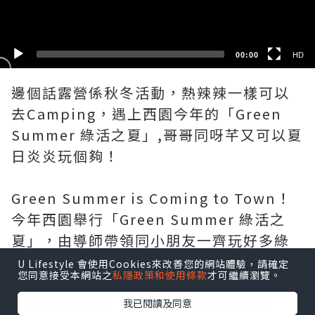
SD
00:00
HD
邊個話露營係秋冬活動，熱辣辣一樣可以
去Camping，遇上西園今年的「Green
Summer 綠活之夏」,哥哥同呀芊又可以夏
日炎炎玩個夠！
Green Summer is Coming to Town！
今年西園舉行「Green Summer 綠活之
夏」，由導師帶領同小朋友一齊玩好多綠
色活動，包括「田野香草醬」、「心意種
U Lifestyle 會使用Cookies來改善您的網站體驗，請確定
您同意接受本網站之
私隱政策和使用條款
才可繼續瀏覽。
子再造卡」及「葉脈書籤」，俾小朋友感
受大自然之餘，亦可以製作出唔同嘅東
我已閱讀及同意