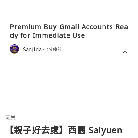
Premium Buy Gmail Accounts Rea
dy for Immediate Use
Sanjida
4分鐘前
玩樂
【親子好去處】西園 Saiyuen