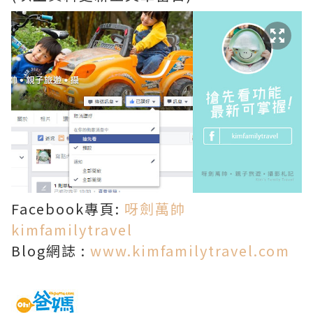
Facebook專頁:
呀劍萬帥
kimfamilytravel
Blog網誌 :
www.kimfamilytravel.com