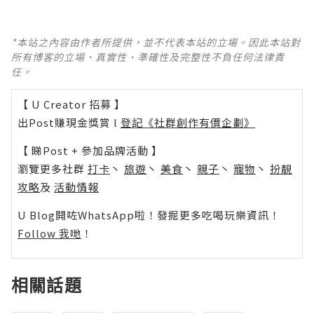
*本站之內容由作者所提供，並不代表本站的立場。因此本站對
所有博客的立場、真實性、準確性及完整性不負任何法律責
任。
【 U Creator 招募 】
出Post賺現金獎賞 l
登記《社群創作有價企劃》
【 睇Post + 參加品牌活動 】
瀏覽更多社群
打卡
丶
旅遊
丶
美食
丶
親子
丶
寵物
丶
扮靚
攻略
及
活動情報
U Blog開咗WhatsApp啦！發掘更多吃喝玩樂資訊！
Follow 我哋
！
相關話題