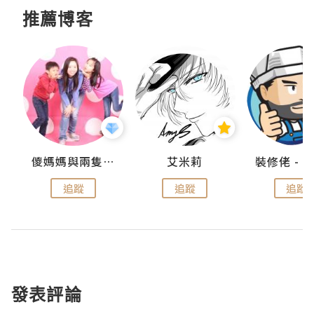
推薦博客
點滴
儍媽媽與兩隻小魔怪之家
艾米莉
追蹤
追蹤
追蹤
發表評論