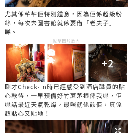
尤其係芊芊佢特別鍾意，因為佢係超級粉
絲，每次去圖書館就係要借「老夫子」
睇。
點擊圖片放大
+2
剛才Check-in時已經感受到酒店職員的貼
心款待，一早預備好竹蔗茅根俾我哋，佢
哋話最近天氣乾燥，最啱就係飲佢，真係
超貼心又貼地！