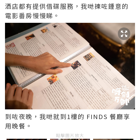
酒店都有提供借碟服務，我哋揀咗鍾意的
電影番房慢慢睇。
到咗夜晚，我哋就到1樓的 FINDS 餐廳享
用晚餐。
點擊圖片放大