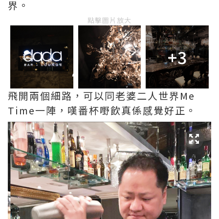
界。
點擊圖片放大
+3
飛開兩個細路，可以同老婆二人世界Me
Time一陣，嘆番杯嘢飲真係感覺好正。