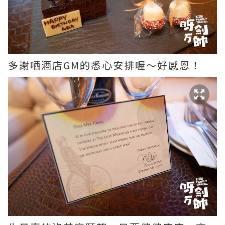
多謝哂酒店GM的悉心安排喔～好感恩！