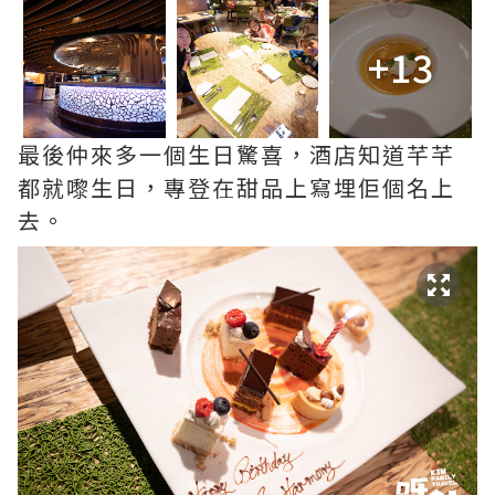
+13
最後仲來多一個生日驚喜，酒店知道芊芊
都就嚟生日，專登在甜品上寫埋佢個名上
去。