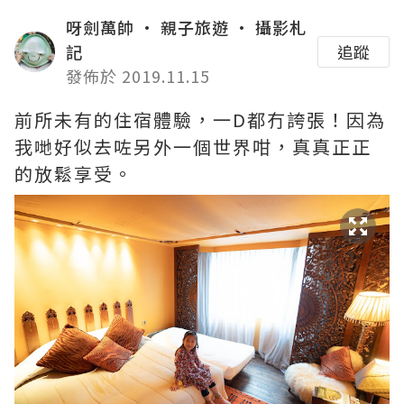
呀劍萬帥 • 親子旅遊 • 攝影札
記
追蹤
發佈於 2019.11.15
前所未有的住宿體驗，一D都冇誇張！因為
我哋好似去咗另外一個世界咁，真真正正
的放鬆享受。