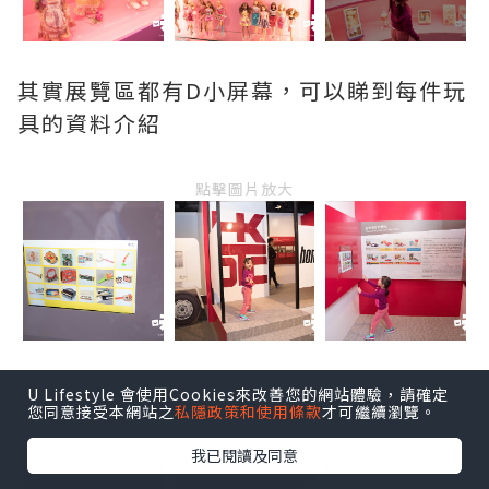
其實展覽區都有D小屏幕，可以睇到每件玩
具的資料介紹
點擊圖片放大
每個人都必定玩過這玩意兒!
U Lifestyle 會使用Cookies來改善您的網站體驗，請確定
您同意接受本網站之
私隱政策和使用條款
才可繼續瀏覽。
我已閱讀及同意
點擊圖片放大