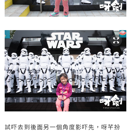
試吓去到後面另一個角度影吓先，呀芊扮