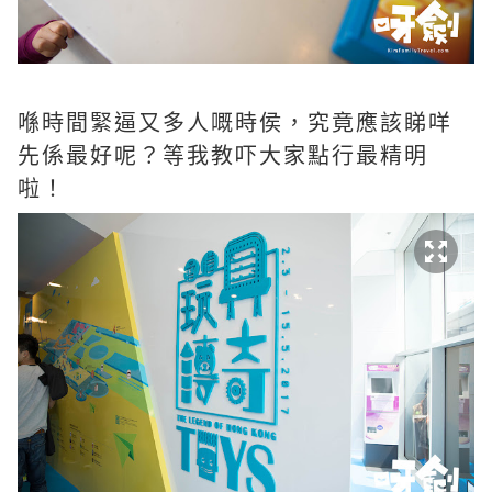
喺時間緊逼又多人嘅時侯，究竟應該睇咩
先係最好呢？等我教吓大家點行最精明
啦！