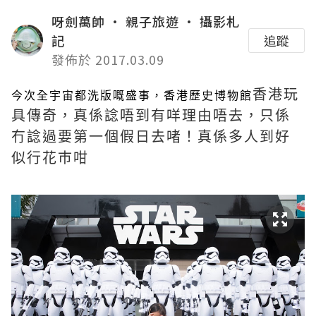
呀劍萬帥 • 親子旅遊 • 攝影札
記
追蹤
發佈於 2017.03.09
香港玩
今次全宇宙都洗版嘅盛事，香港歷史博物館
具傳奇，真係諗唔到有咩理由唔去，只係
冇諗過要第一個假日去啫！真係多人到好
似行花巿咁