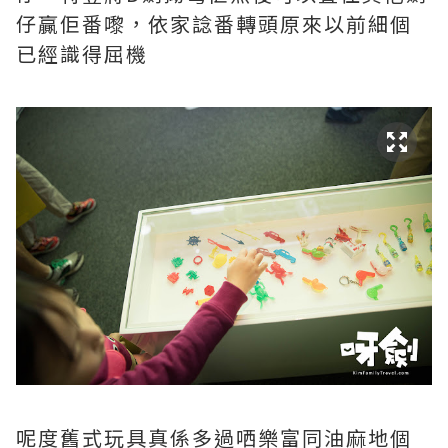
仔贏佢番嚟，依家諗番轉頭原來以前細個
已經識得屈機
呢度舊式玩具真係多過哂樂富同油麻地個