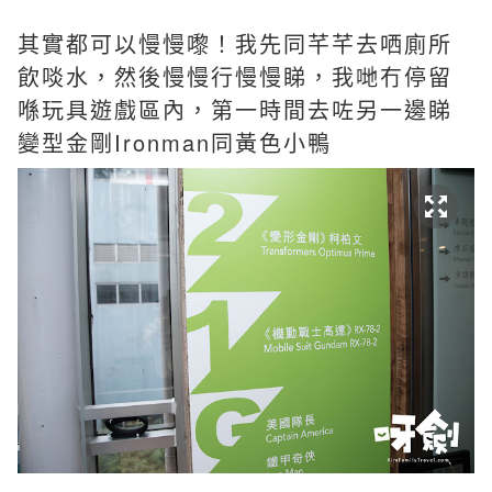
其實都可以慢慢嚟！我先同芊芊去哂廁所
飲啖水，然後慢慢行慢慢睇，我哋冇停留
喺玩具遊戲區內，第一時間去咗另一邊睇
變型金剛Ironman同黃色小鴨