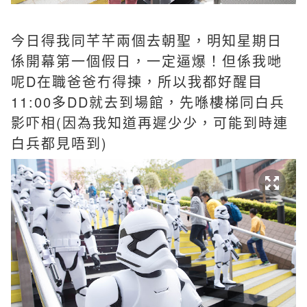
今日得我同芊芊兩個去朝聖，明知星期日
係開幕第一個假日，一定逼爆！但係我哋
呢D在職爸爸冇得揀，所以我都好醒目
11:00多DD就去到場館，先喺樓梯同白兵
影吓相(因為我知道再遲少少，可能到時連
白兵都見唔到)