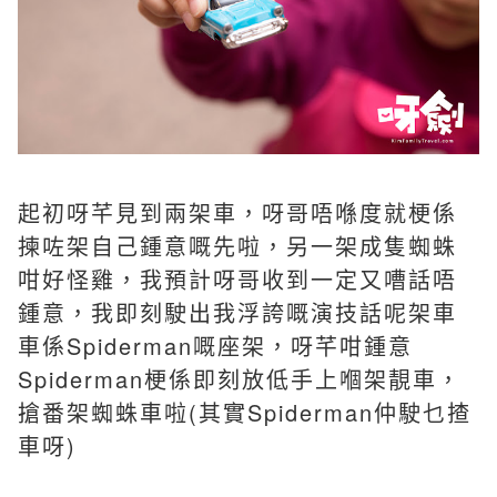
起初呀芊見到兩架車，呀哥唔喺度就梗係
揀咗架自己鍾意嘅先啦，另一架成隻蜘蛛
咁好怪雞，我預計呀哥收到一定又嘈話唔
鍾意，我即刻駛出我浮誇嘅演技話呢架車
車係Spiderman嘅座架，呀芊咁鍾意
Spiderman梗係即刻放低手上嗰架靚車，
搶番架蜘蛛車啦(其實Spiderman仲駛乜揸
車呀)