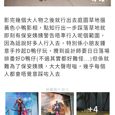
影完幾個大人物之後就行出去庭園草地搵
黃色小鴨影相，點知行出一步踩落草地就
即刻有保安姨姨警告唔準行入呢個範圍，
因為話說好多人行入去，特別係小朋友鍾
意手拎起D鴨仔玩，攪到設計師要日日落場
排番好D鴨仔(不過其實都好難怪...)但係就
難為了保安姨姨，大大聲咁嗌，幾乎每個
人都會唔覺意踩咗入去
點擊圖片放大
+4