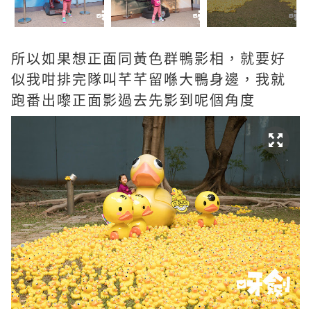
所以如果想正面同黃色群鴨影相，就要好
似我咁排完隊叫芊芊留喺大鴨身邊，我就
跑番出嚟正面影過去先影到呢個角度