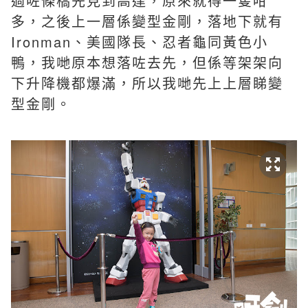
過咗條橋先見到高達，原來就得一隻咁
多，之後上一層係變型金剛，落地下就有
Ironman、美國隊長、忍者龜同黃色小
鴨，我哋原本想落咗去先，但係等架架向
下升降機都爆滿，所以我哋先上上層睇變
型金剛。