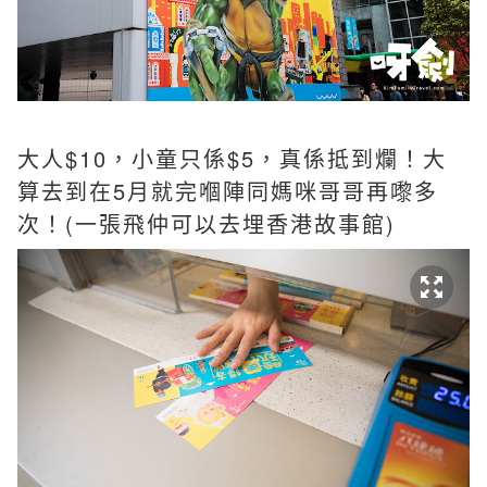
大人$10，小童只係$5，真係抵到爛！大
算去到在5月就完嗰陣同媽咪哥哥再嚟多
次！(一張飛仲可以去埋香港故事館)