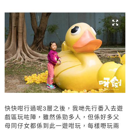
快快咁行過呢3層之後，我哋先行番入去遊
戲區玩咗陣，雖然係勁多人，但係好多父
母同仔女都係到此一遊咁玩，每樣嘢玩兩