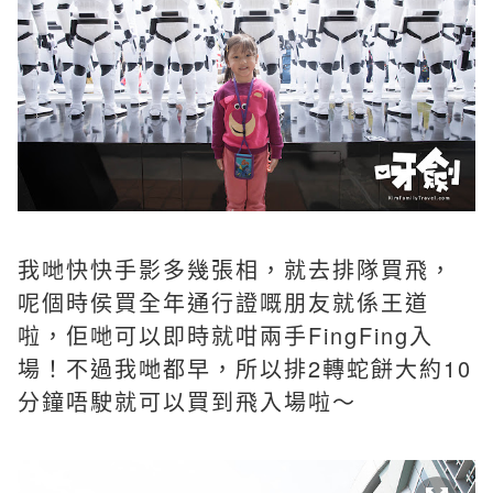
我哋快快手影多幾張相，就去排隊買飛，
呢個時侯買全年通行證嘅朋友就係王道
啦，佢哋可以即時就咁兩手FingFing入
場！不過我哋都早，所以排2轉蛇餅大約10
分鐘唔駛就可以買到飛入場啦～