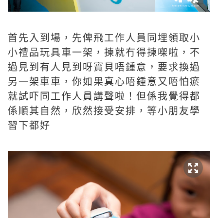
首先入到場，先俾飛工作人員同埋領取小
小禮品玩具車一架，揀就冇得揀㗎啦，不
過見到有人見到呀寶貝唔鍾意，要求換過
另一架車車，你如果真心唔鍾意又唔怕瘀
就試吓同工作人員講聲啦！但係我覺得都
係順其自然，欣然接受安排，等小朋友學
習下都好