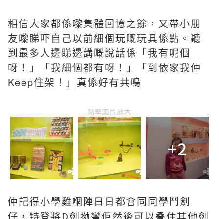
相信大家都係嚟集體回憶之餘，又帶小朋
友嚟睇吓自己以前細個玩嘅玩具係點。聽
到最多人邊睇邊講嘅說話係「我有呢個
呀！」「我細個都有呀！」「到依家我仲
Keep住架！」真係好有共鳴
點擊圖片放大
+2
仲記得小學雞嗰陣日日都會同同學鬥劍
仔，特登將D劍拗彎佢然後可以叠住其他劍