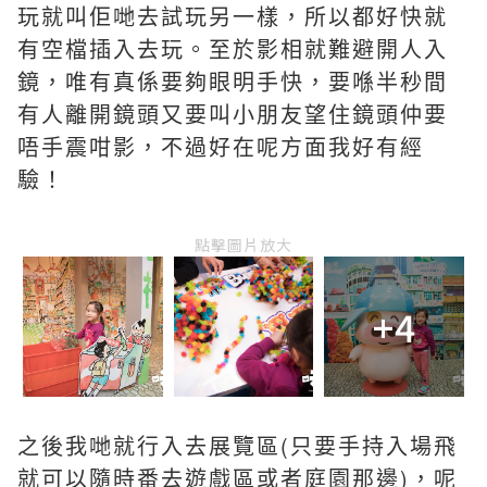
玩就叫佢哋去試玩另一樣，所以都好快就
有空檔插入去玩。至於影相就難避開人入
鏡，唯有真係要夠眼明手快，要喺半秒間
有人離開鏡頭又要叫小朋友望住鏡頭仲要
唔手震咁影，不過好在呢方面我好有經
驗！
點擊圖片放大
+4
之後我哋就行入去展覽區(只要手持入場飛
就可以隨時番去遊戲區或者庭園那邊)，呢