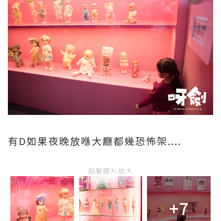
有D如果夜晚放喺大廳都幾恐怖架....
點擊圖片放大
+7