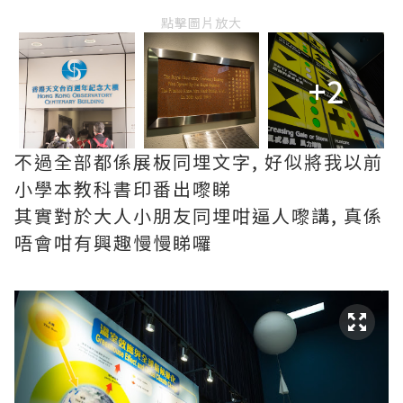
點擊圖片放大
+2
不過全部都係展板同埋文字, 好似將我以前
小學本教科書印番出嚟睇
其實對於大人小朋友同埋咁逼人嚟講, 真係
唔會咁有興趣慢慢睇囉