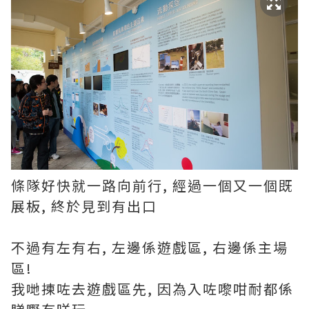
條隊好快就一路向前行, 經過一個又一個既
展板, 終於見到有出口
不過有左有右, 左邊係遊戲區, 右邊係主場
區!
我哋揀咗去遊戲區先, 因為入咗嚟咁耐都係