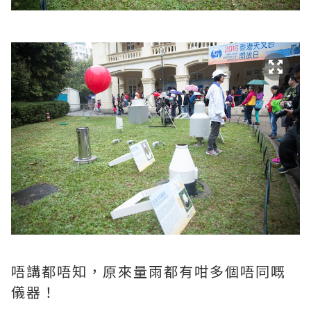
唔講都唔知，原來量雨都有咁多個唔同嘅
儀器！