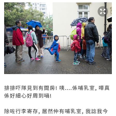
排排吓隊見到有間房! 咦....係哺乳室, 嘩真
係好細心好周到喎!
除咗行李寄存, 居然仲有哺乳室, 我諗我今