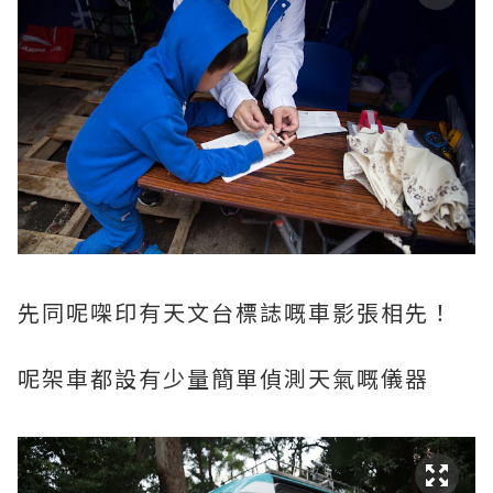
先同呢㗎印有天文台標誌嘅車影張相先！
呢架車都設有少量簡單偵測天氣嘅儀器