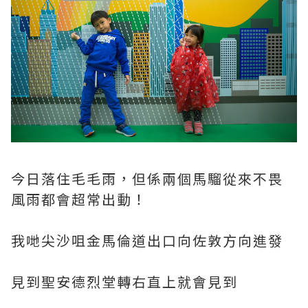
今日落住毛毛雨，但係兩個馬騮從來不畏
風雨都會超常出動！
我哋尖沙咀金馬倫道出口向佐敦方向進發
見到聖安德烈堂轉右直上就會見到