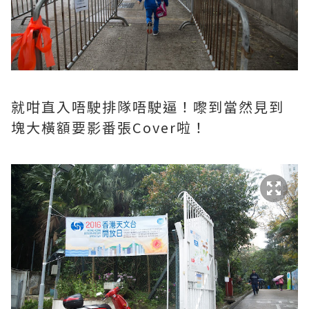
就咁直入唔駛排隊唔駛逼！嚟到當然見到
塊大橫額要影番張Cover啦！