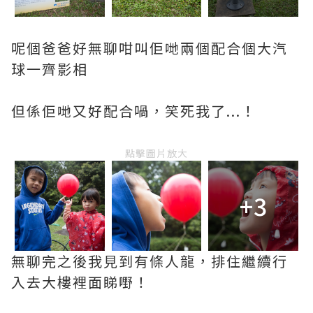
呢個爸爸好無聊咁叫佢哋兩個配合個大汽
球一齊影相
但係佢哋又好配合喎，笑死我了...！
點擊圖片放大
+3
無聊完之後我見到有條人龍，排住繼續行
入去大樓裡面睇嘢！