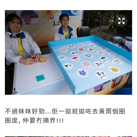
不過妹妹好勁...佢一拋就拋咗去黃雨個圈
圈度, 仲要冇摘界!!!