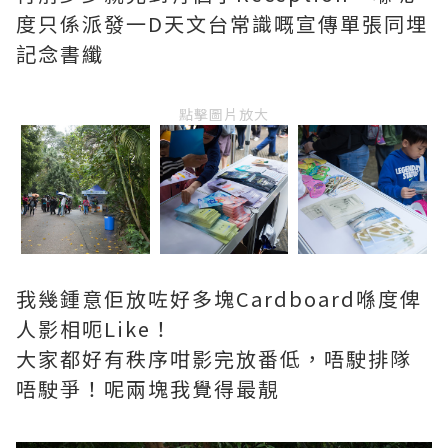
度只係派發一D天文台常識嘅宣傳單張同埋
記念書纖
點擊圖片放大
我幾鍾意佢放咗好多塊Cardboard喺度俾
人影相呃Like！
大家都好有秩序咁影完放番低，唔駛排隊
唔駛爭！呢兩塊我覺得最靚