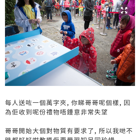
每人送咗一個萬字夾, 你睇哥哥呢個樣, 因
為佢收到呢份禮物唔鍾意非常失望
哥哥開始大個對物質有要求了, 所以我哋不
時都好好咁教導佢要學習知足同珍惜