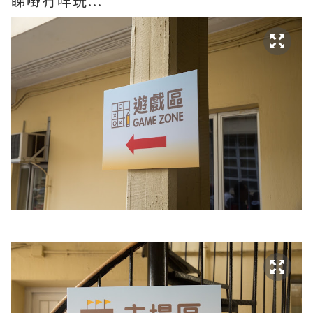
睇嘢冇咩玩...