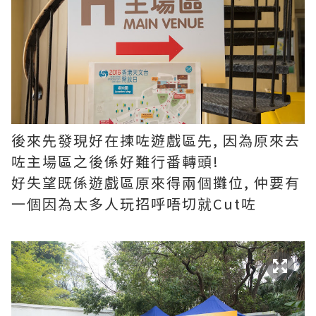
後來先發現好在揀咗遊戲區先, 因為原來去
咗主場區之後係好難行番轉頭!
好失望既係遊戲區原來得兩個攤位, 仲要有
一個因為太多人玩招呼唔切就Cut咗