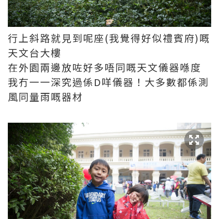
行上斜路就見到呢座(我覺得好似禮賓府)嘅
天文台大樓
在外園兩邊放咗好多唔同嘅天文儀器喺度
我冇一一深究過係D咩儀器！大多數都係測
風同量雨嘅器材