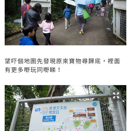
望吓個地圖先發現原來寶物尋歸底，裡面
有更多嘢玩同嘢睇！