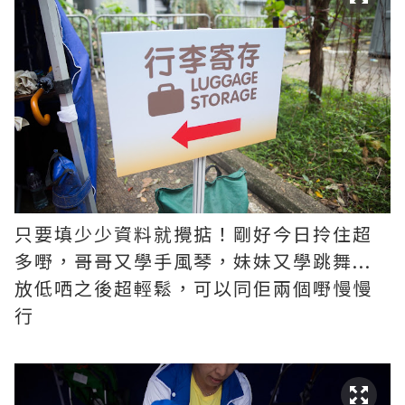
只要填少少資料就攪掂！剛好今日拎住超
多嘢，哥哥又學手風琴，妹妹又學跳舞...
放低哂之後超輕鬆，可以同佢兩個嘢慢慢
行