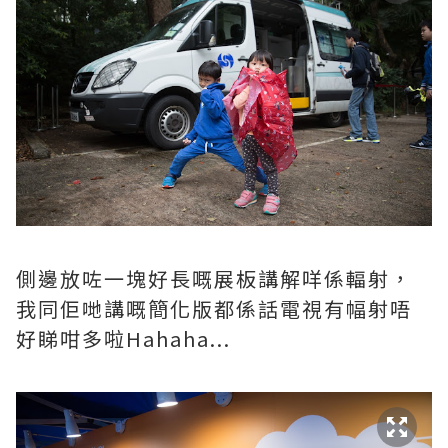
側邊放咗一塊好長嘅展板講解咩係輻射，
我同佢哋講嘅簡化版都係話電視有幅射唔
好睇咁多啦Hahaha...