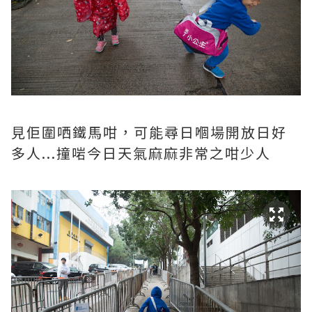
見佢圍哂鐵馬咁，可能尋日嗰場開放日好
多人...撞啱今日天氣麻麻非常之咁少人