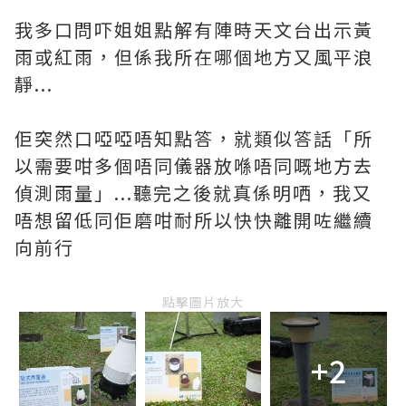
我多口問吓姐姐點解有陣時天文台出示黃
雨或紅雨，但係我所在哪個地方又風平浪
靜...
佢突然口啞啞唔知點答，就類似答話「所
以需要咁多個唔同儀器放喺唔同嘅地方去
偵測雨量」...聽完之後就真係明哂，我又
唔想留低同佢磨咁耐所以快快離開咗繼續
向前行
點擊圖片放大
+2