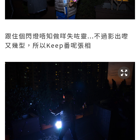
跟住個閃燈唔知做咩失咗靈...不過影出嚟
又幾型，所以Keep番呢張相