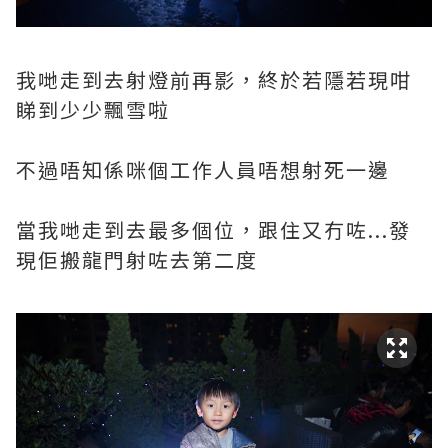
我哋走到去射燈前再影，終於若隱若現咁
睇到少少飄雪啦
不過唔知係咪個工作人員唔想射死一邊
當我哋走到去最多個位，跟住又冇咗...發
現佢搬龍門射咗去第二度