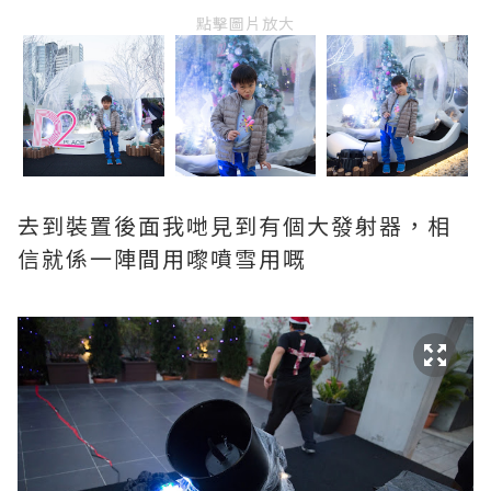
點擊圖片放大
去到裝置後面我哋見到有個大發射器，相
信就係一陣間用嚟噴雪用嘅