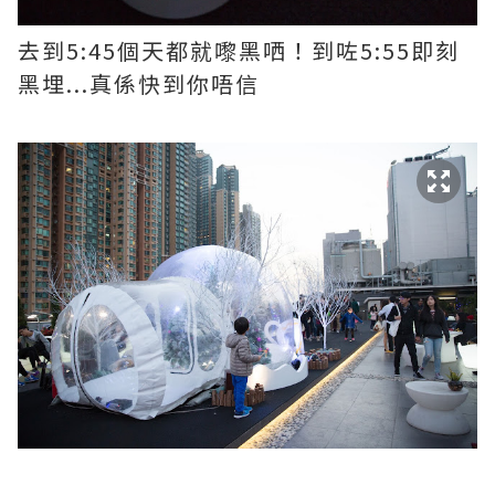
去到5:45個天都就嚟黑哂！到咗5:55即刻
黑埋...真係快到你唔信