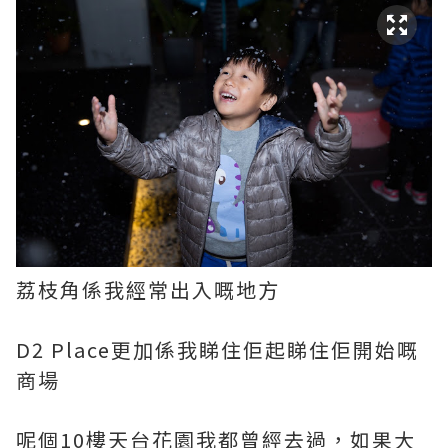
荔枝角係我經常出入嘅地方
D2 Place更加係我睇住佢起睇住佢開始嘅
商場
呢個10樓天台花園我都曾經去過，如果大