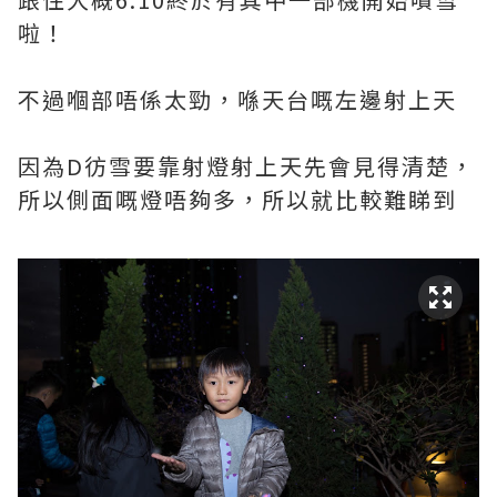
啦！
不過嗰部唔係太勁，喺天台嘅左邊射上天
因為D彷雪要靠射燈射上天先會見得清楚，
所以側面嘅燈唔夠多，所以就比較難睇到