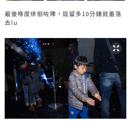
最後喺度徘徊咗陣，逗留多10分鐘就番落
去lu