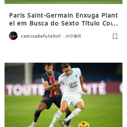
Paris Saint-Germain Enxuga Plant
el em Busca do Sexto Título Cons
ecutivo da Liga
camisadefutebol
28分鐘前