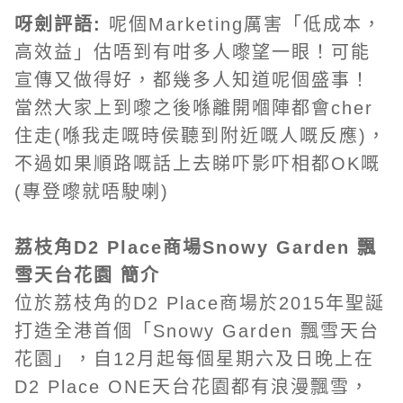
呀劍評語:
呢個Marketing厲害「低成本，
高效益」估唔到有咁多人嚟望一眼！可能
宣傳又做得好，都幾多人知道呢個盛事！
當然大家上到嚟之後喺離開嗰陣都會cher
住走(喺我走嘅時侯聽到附近嘅人嘅反應)，
不過如果順路嘅話上去睇吓影吓相都OK嘅
(專登嚟就唔駛喇)
荔枝角D2 Place商場Snowy Garden 飄
雪天台花園
簡介
位於荔枝角的D2 Place商場於2015年聖誕
打造全港首個「Snowy Garden 飄雪天台
花園」，自12月起每個星期六及日晚上在
D2 Place ONE天台花園都有浪漫飄雪，