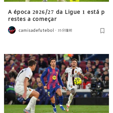
A época 2026/27 da Ligue 1 está p
restes a começar
camisadefutebol
35分鐘前