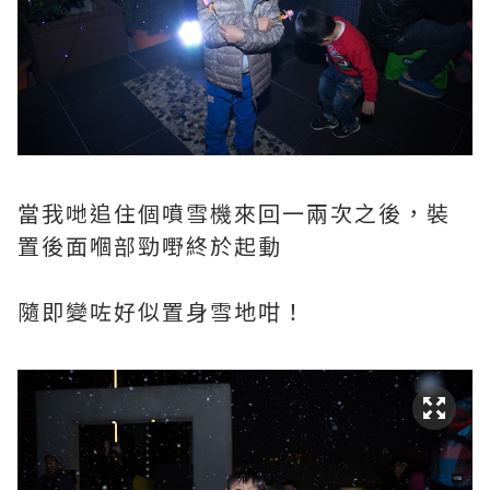
當我哋追住個噴雪機來回一兩次之後，裝
置後面嗰部勁嘢終於起動
隨即變咗好似置身雪地咁！