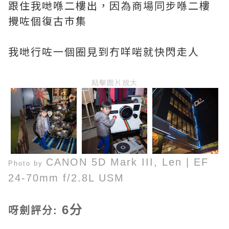
跟住我哋喺二樓出，因為商場同步喺二樓
攪咗個復古巿集
我哋行咗一個圈見到冇咩啱就快閃走人
點擊圖片放大
CANON 5D Mark III,
Len
|
EF
Photo by
24-70mm f/2.8L USM
6分
呀劍評分: