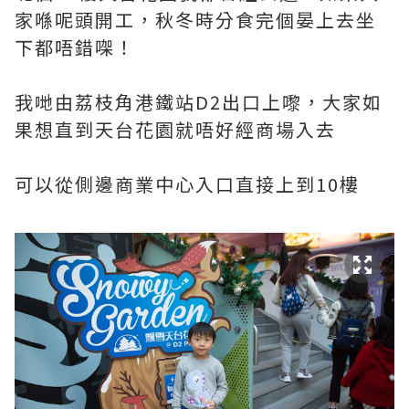
家喺呢頭開工，秋冬時分食完個晏上去坐
下都唔錯㗎！
我哋由荔枝角港鐵站D2出口上嚟，大家如
果想直到天台花園就唔好經商場入去
可以從側邊商業中心入口直接上到10樓