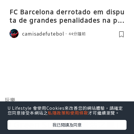
FC Barcelona derrotado em dispu
ta de grandes penalidades na pré
-época
camisadefutebol
44分鐘前
玩樂
U Lifestyle 會使用Cookies來改善您的網站體驗，請確定
【親子好去處】西園 Saiyuen
您同意接受本網站之
私隱政策和使用條款
才可繼續瀏覽。
「Green Summer 綠活之夏」
我已閱讀及同意