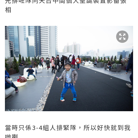
先排咗隊同天台中間個大聖誕裝置影番張
相
當時只係3-4組人排緊隊，所以好快就到我
哋喇