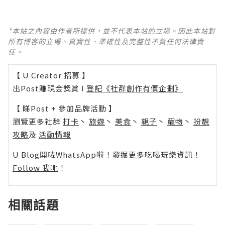
*本站之內容由作者所提供，並不代表本站的立場。因此本站對
所有博客的立場、真實性、準確性及完整性不負任何法律責
任。
【 U Creator 招募 】
出Post賺現金獎賞 l
登記《社群創作有價企劃》
【 睇Post + 參加品牌活動 】
瀏覽更多社群
打卡
丶
旅遊
丶
美食
丶
親子
丶
寵物
丶
扮靚
攻略
及
活動情報
U Blog開咗WhatsApp啦！發掘更多吃喝玩樂資訊！
Follow 我哋
！
相關話題