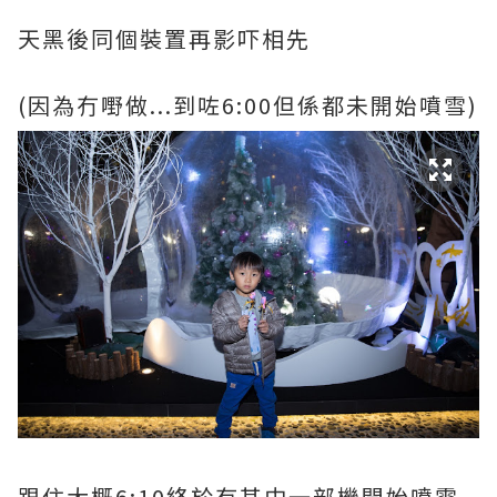
天黑後同個裝置再影吓相先
(因為冇嘢做...到咗6:00但係都未開始噴雪)
跟住大概6:10終於有其中一部機開始噴雪