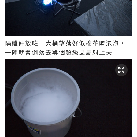
隔離仲放咗一大桶望落好似棉花嘅泡泡，
一陣就會倒落去等個超級風扇射上天