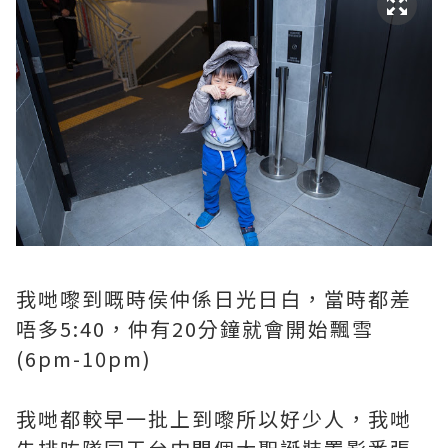
我哋嚟到嘅時侯仲係日光日白，當時都差
唔多5:40，仲有20分鐘就會開始飄雪
(6pm-10pm)
我哋都較早一批上到嚟所以好少人，我哋