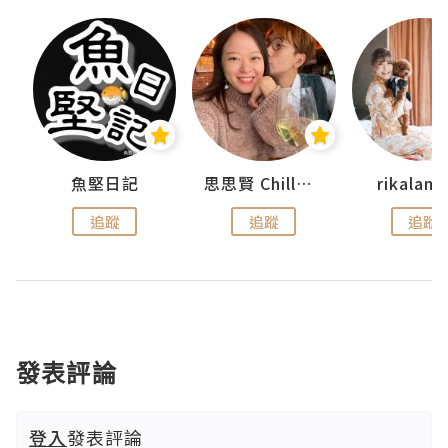
urnal
魚堅日記
思思賢 ChillMyBabe
rikala
追蹤
追蹤
追蹤
發表評論
登入
發表評論