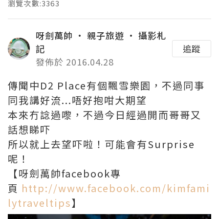
瀏覽次數:3363
呀劍萬帥 • 親子旅遊 • 攝影札
記
追蹤
發佈於 2016.04.28
傳聞中D2 Place有個飄雪樂園，不過同事
同我講好流...唔好抱咁大期望
本來冇諗過嚟，不過今日經過開而哥哥又
話想睇吓
所以就上去望吓啦！可能會有Surprise
呢！
【呀劍萬帥facebook專
頁
http://www.facebook.com/kimfami
lytraveltips
】