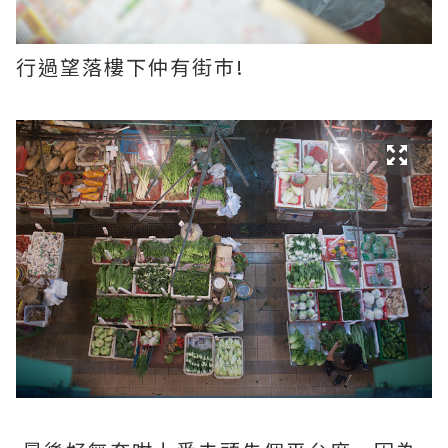
行過望落樓下仲有街巿!