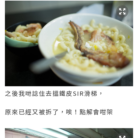
之後我哋諗住去搵鐵皮SIR滑梯，
原來已經又被拆了，唉！點解會咁架