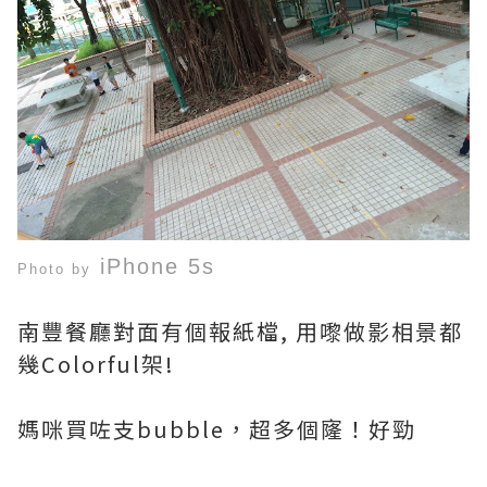
iPhone 5s
Photo by
南豐餐廳對面有個報紙檔, 用嚟做影相景都
幾Colorful架!
媽咪買咗支bubble，超多個㝫！好勁