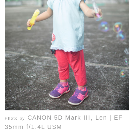
CANON 5D Mark III,
Len
|
EF
Photo by
35mm f/1.4L USM