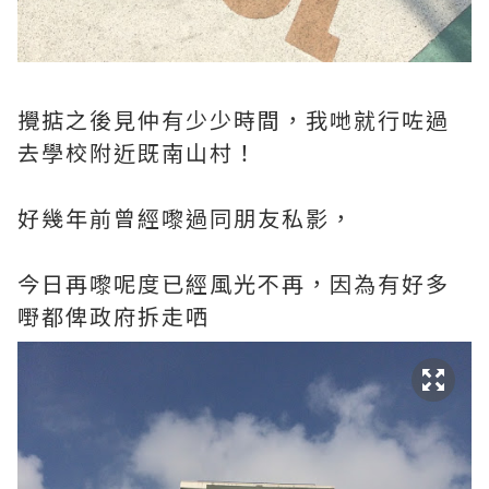
攪掂之後見仲有少少時間，我哋就行咗過
去學校附近既南山村！
好幾年前曾經嚟過同朋友私影，
今日再嚟呢度已經風光不再，因為有好多
嘢都俾政府拆走哂