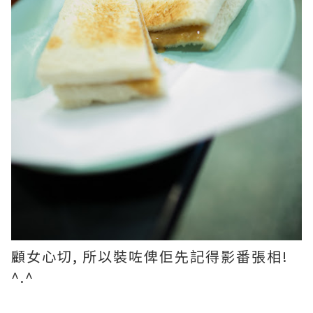
顧女心切, 所以裝咗俾佢先記得影番張相!
^.^