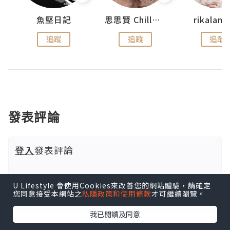
urnal
魚堅日記
思思賢 ChillMyBabe
rikala
追蹤
追蹤
追蹤
發表評論
登入
發表評論
U Lifestyle 會使用Cookies來改善您的網站體驗，請確定
您同意接受本網站之
私隱政策和使用條款
才可繼續瀏覽。
我已閱讀及同意