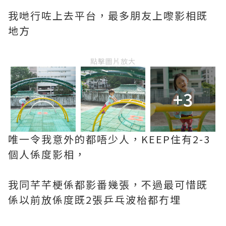
我哋行咗上去平台，最多朋友上嚟影相既
地方
點擊圖片放大
+3
唯一令我意外的都唔少人，KEEP住有2-3
個人係度影相，
我同芊芊梗係都影番幾張，不過最可惜既
係以前放係度既2張乒乓波枱都冇埋