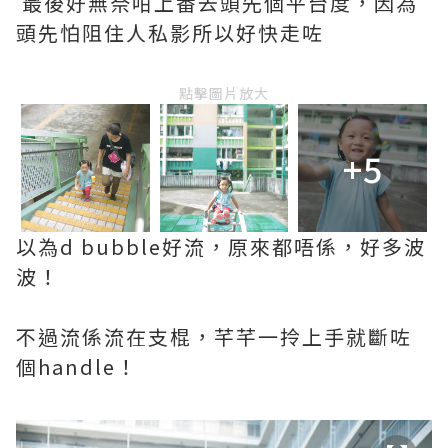
最後好無奈咁上番去頭先個平台度，因為
頭先怕阻住人私影所以好快走咗
點擊圖片放大
+5
以為d bubble好流，原來都唔係，好多波
波！
不過流係流在支棍，芊芊一拎上手就斷咗
個handle！