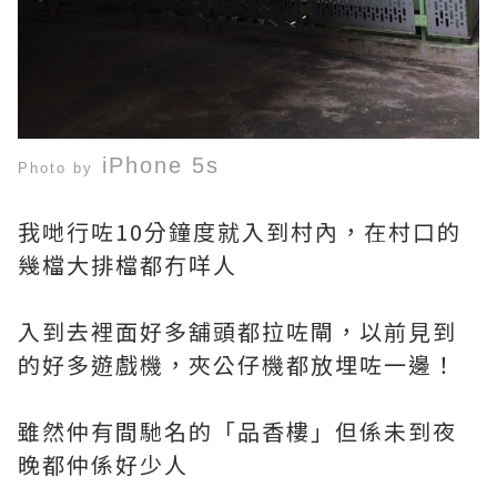
iPhone 5s
Photo by
我哋行咗10分鐘度就入到村內，在村口的
幾檔大排檔都冇咩人
入到去裡面好多舖頭都拉咗閘，以前見到
的好多遊戲機，夾公仔機都放埋咗一邊！
雖然仲有間馳名的「品香樓」但係未到夜
晚都仲係好少人