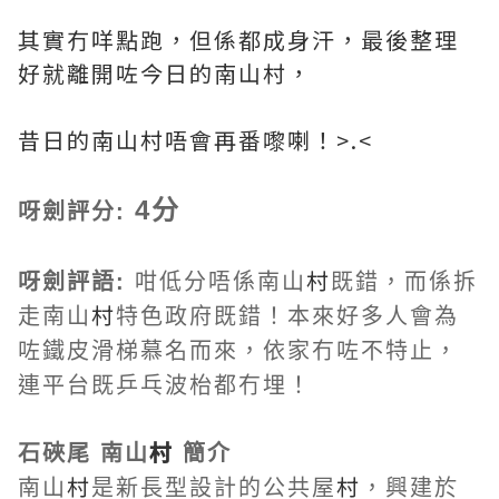
其實冇咩點跑，但係都成身汗，最後整理
好就離開咗今日的南山村，
昔日的南山村唔會再番嚟喇！>.<
4分
呀劍評分:
村
呀劍評語:
咁低分唔係南山
既錯，而係拆
村
走南山
特色政府既錯！本來好多人會為
咗鐵皮滑梯慕名而來，依家冇咗不特止，
連平台既乒乓波枱都冇埋！
村
石硤尾 南山
簡介
村
村
南山
是新長型設計的公共屋
，興建於