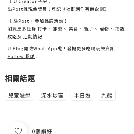
【 U Creator 招募 】
出Post賺現金獎賞 l
登記《社群創作有價企劃》
【 睇Post + 參加品牌活動 】
瀏覽更多社群
打卡
丶
旅遊
丶
美食
丶
親子
丶
寵物
丶
扮靚
攻略
及
活動情報
U Blog開咗WhatsApp啦！發掘更多吃喝玩樂資訊！
Follow 我哋
！
相關話題
兒童遊樂
深水埗區
半日遊
九龍
0個讚好