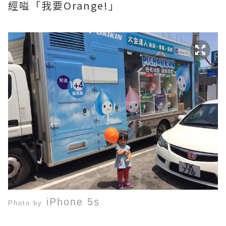
經嗌「我要Orange!」
iPhone 5s
Photo by