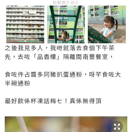
點擊圖片放大
之後我見多人，我哋就落去食個下午茶
先，去咗「品香樓」隔離間南豐餐室，
食咗件占醬多同豬扒蛋通粉，呀芊食咗大
半碗通粉
最好飲係杯凍話梅七！真係無得頂