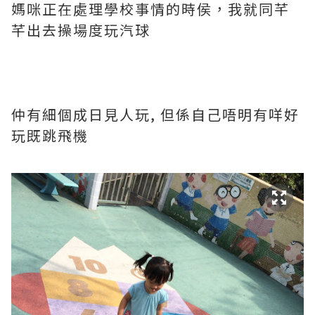
媽咪正在處理學校事情的時侯，我就同芊
芊出去操場度玩汽球
仲有細個成日見人玩, 但係自己唔明有咩好
玩既跳飛機