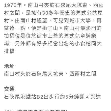
村
1975年。
南山
夾於石硤尾大坑東、西兩
村
之間，是擁有30多年歷史的舊式公共屋
村
村
。由南山
遙望，可見到城市大學。再
村
望遠一點，便是獅子山。
南山
最熱門的
拍攝位是位於街市上蓋的舊式兒童遊樂
場，另外都有好多相當出名的小食檔同大
排檔
地址
村
村
南山
夾於石硤尾大坑東、西兩
之間
交通
石硤尾港鐵站B2出步行約5分鐘即可到達