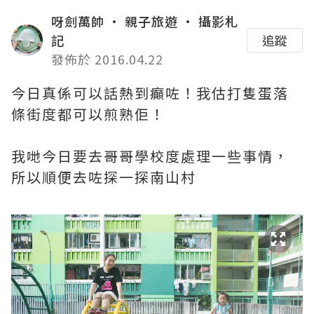
呀劍萬帥 • 親子旅遊 • 攝影札
記
追蹤
發佈於 2016.04.22
今日真係可以話熱到癲咗！我估打隻蛋落
條街度都可以煎熟佢！
我哋今日要去哥哥學校度處理一些事情，
所以順便去咗探一探南山村