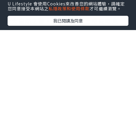
色活動，包括「田野香草醬」、「心意種
U Lifestyle 會使用Cookies來改善您的網站體驗，請確定
您同意接受本網站之
私隱政策和使用條款
才可繼續瀏覽。
子再造卡」及「葉脈書籤」，俾小朋友感
受大自然之餘，亦可以製作出唔同嘅東
我已閱讀及同意
西，培養佢哋嘅環保的意識。
*本站之內容由作者所提供，並不代表本站的立場。因此本站對
所有博客的立場、真實性、準確性及完整性不負任何法律責
任。
【 U Creator 招募 】
出Post賺現金獎賞 l
登記《社群創作有價企劃》
【 睇Post + 參加品牌活動 】
瀏覽更多社群
打卡
丶
旅遊
丶
美食
丶
親子
丶
寵物
丶
扮靚
攻略
及
活動情報
U Blog開咗WhatsApp啦！發掘更多吃喝玩樂資訊！