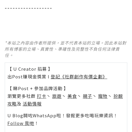
------------------
*本站之內容由作者所提供，並不代表本站的立場。因此本站對
所有博客的立場、真實性、準確性及完整性不負任何法律責
任。
【 U Creator 招募 】
出Post賺現金獎賞 l
登記《社群創作有價企劃》
【 睇Post + 參加品牌活動 】
瀏覽更多社群
打卡
丶
旅遊
丶
美食
丶
親子
丶
寵物
丶
扮靚
攻略
及
活動情報
U Blog開咗WhatsApp啦！發掘更多吃喝玩樂資訊！
Follow 我哋
！