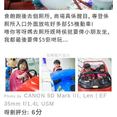
食飽飽後去個厠所, 商場真係醒目, 專登係
厠所入口外面放咗好多部$5機動車!
喺你等呀媽去厠所既時侯就要俾小朋友坐,
我都最後要俾$5佢哋玩...
點擊圖片放大
CANON 5D Mark III,
Len
|
EF
Photo by
35mm f/1.4L USM
6分
呀劍評分: