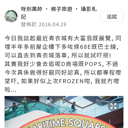
呀劍萬帥 • 親子旅遊 • 攝影札
記
追蹤
發佈於 2016.04.19
今日我諗起最近青衣城有大富翁既展覽, 同
埋半年多前屋企樓下多咗條68E既巴士線,
可以直去到青衣城落車, 所以就試吓搭!
其實我好少會去追呢D商場既POPS, 不過
今次真係做得好靚同好認真, 所以都專程嚟
望吓, 如果好似上次FROZEN咁, 我就冇嚟
啦...