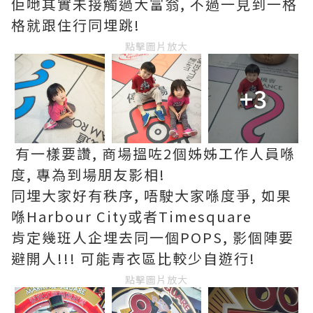
佢哋其實未接觸過大富翁, 不過一見到一格
格就跟住行同埋跳!
點擊圖片放大
+3
有一樣要讚, 商場搵咗2個姊姊工作人員喺
度, 專為到場朋友影相!
同埋大家好有秩序, 唔駛大家喺度爭, 如果
喺Harbour City或者Timesquare
肯定幾班人企埋去同一個POPS, 影個陣要
避開人!!! 可能青衣區比較少自遊行!
點擊圖片放大