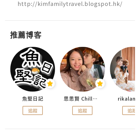
http://kimfamilytravel.blogspot.hk/
推薦博客
urnal
魚堅日記
思思賢 ChillMyBabe
rikala
追蹤
追蹤
追蹤