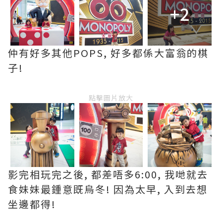
+2
仲有好多其他POPS, 好多都係大富翁的棋
子!
點擊圖片放大
影完相玩完之後, 都差唔多6:00, 我哋就去
食妹妹最鍾意既烏冬! 因為太早, 入到去想
坐邊都得!