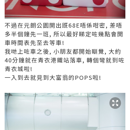
不過在元朗公園開出既68E唔係咁密, 差唔
多半個鐘先一班, 所以最好睇定咗幾點會開
車時間表先至去等車!
我哋上咗車之後, 小朋友都開始瞓覺, 大約
40分鐘就在青衣港鐵站落車, 轉個彎就到咗
青衣城啦!
一入到去就見到大富翁的POPS啦!