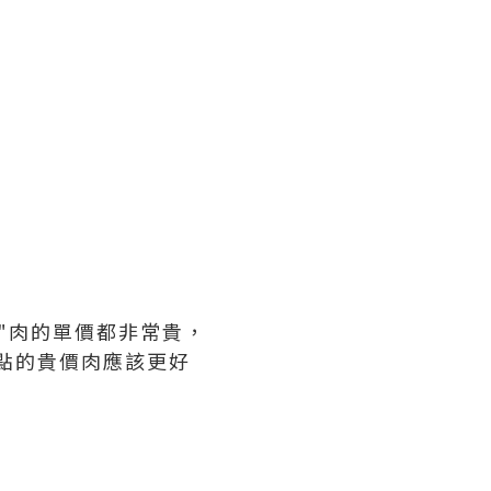
"肉的單價都非常貴，
單點的貴價肉應該更好