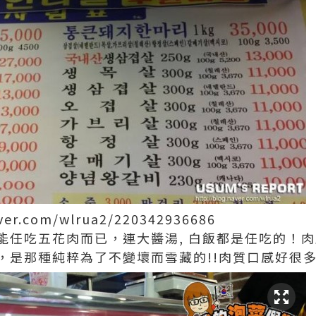
ver.com/wlrua2/220342936686
只能任吃五花肉而已，連大醬湯, 白飯都是任吃的！
是那種純粹為了不變壞而雪藏的!!肉質口感好很多