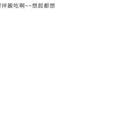
拌飯吃啊~~想起都想