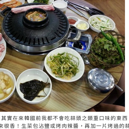
!! 其實在來韓國前我都不會吃蒜頭之類重口味的東
來很香！生菜包沾鹽或烤肉辣醬，再加一片烤過的