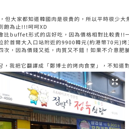
吃烤肉，但大家都知道韓國肉是很貴的，所以平時很少
飽為止!!!呵呵XD
比buffet形式的店好吃，因為價格相對比較貴!!
於首爾大入口站附近的9900韓元(約港幣70元)
四次，因為價錢又抵，肉質又不錯！如果不介意肥
식당，我把它翻譯成「鄭博士的烤肉食堂」，不知道對