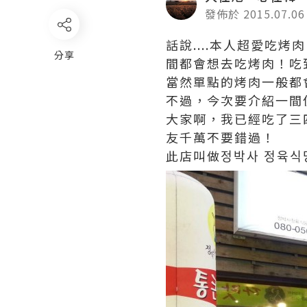
發佈於 2015.07.06
話說....本人超愛
分享
間都會想去吃烤肉！吃到
當然單點的烤肉一般都會
不過，今次要介紹一間位
大家啊，我已經吃了三
友千萬不要錯過！
此店叫做정박사 정육