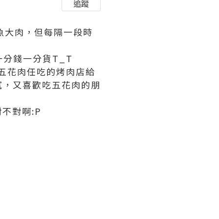
追蹤
大魚大肉，但每隔一段時
一分錢一分貨T_T
烤五花肉任吃的烤肉店給
膩，又喜歡吃五花肉的朋
不對啊:P