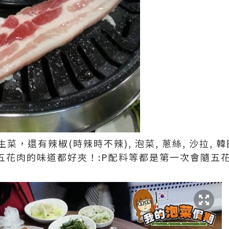
菜，還有辣椒(時辣時不辣), 泡菜, 蔥絲, 沙拉,
包五花肉的味道都好夾！:P配料等都是第一次會隨五