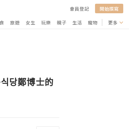
會員登記
開始撰寫
食
旅遊
女生
玩樂
親子
生活
寵物
行山
更多
打卡
육식당鄭博士的