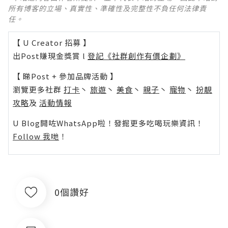
所有博客的立場、真實性、準確性及完整性不負任何法律責
任。
【 U Creator 招募 】
出Post賺現金獎賞 l
登記《社群創作有價企劃》
【 睇Post + 參加品牌活動 】
瀏覽更多社群
打卡
丶
旅遊
丶
美食
丶
親子
丶
寵物
丶
扮靚
攻略
及
活動情報
U Blog開咗WhatsApp啦！發掘更多吃喝玩樂資訊！
Follow 我哋
！
0個讚好