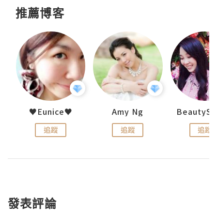
推薦博客
h 夏沫
♥Eunice♥
Amy Ng
追蹤
追蹤
追蹤
發表評論