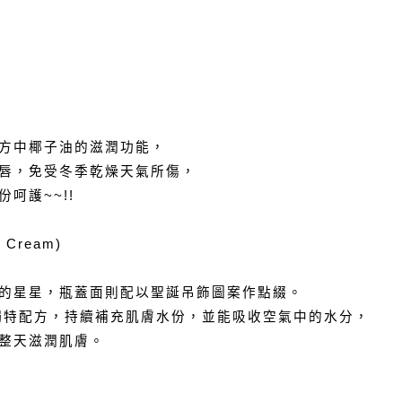
方中椰子油的滋潤功能，
唇，免受冬季乾燥天氣所傷，
呵護~~!!
 Cream)
的星星，瓶蓋面則配以聖誕吊飾圖案作點綴。
，具獨特配方，持續補充肌膚水份，並能吸收空氣中的水分，
整天滋潤肌膚。