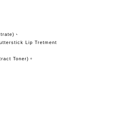
rate)、
rstick Lip Tretment
act Toner)。