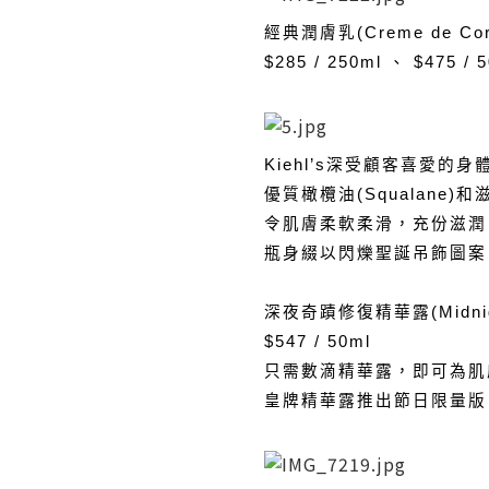
經典潤膚乳(Creme de Cor
$285 / 250ml 、 $475 / 
Kiehl’s深受顧客喜愛的身
優質橄欖油(Squalane)
令肌膚柔軟柔滑，充份滋潤
瓶身綴以閃爍聖誕吊飾圖案
深夜奇蹟修復精華露(Midnight 
$547 / 50ml
只需數滴精華露，即可為肌
皇牌精華露推出節日限量版