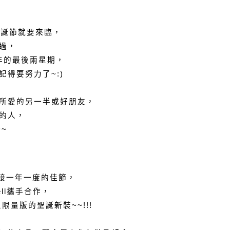
聖誕節就要來臨，
過，
9年的最後兩星期，
得要努力了~:)
所愛的另一半或好朋友，
的人，
~
1為了迎接一年一度的佳節，
ell攜手合作，
上限量版的聖誕新裝~~!!!