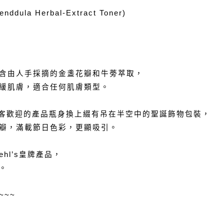
la Herbal-Extract Toner)
含由人手採摘的金盞花瓣和牛蒡萃取，
緩肌膚，適合任何肌膚類型。
這大受顧客歡迎的產品瓶身換上綴有吊在半空中的聖誕飾物包裝，
瓣，滿載節日色彩，更顯吸引。
hl’s皇牌產品，
。
~~