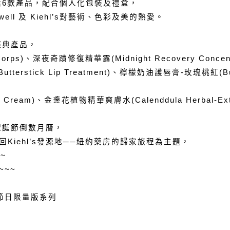
列包括6款產品，配合個人化包裝及禮盒，
well 及 Kiehl’s對藝術、色彩及美的熱愛。
牌經典產品，
rps)、深夜奇蹟修復精華露(Midnight Recovery Concent
tterstick Lip Treatment)、檸檬奶油護唇膏-玫瑰桃紅(Butte
 Cream)、金盞花植物精華爽膚水(Calenddula Herbal-Extr
s聖誕節倒數月曆，
返回Kiehl’s發源地──紐約藥房的歸家旅程為主題，
~
~~
well節日限量版系列