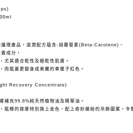
ps)
500ml
體護理產品，滋潤配方蘊含-胡蘿蔔素(Beta-Carotene)、
和滋養成分，
，尤其適合乾性及極乾性肌膚。
，而瓶蓋更變身成美麗的車厘子紅色。
Recovery Concentrate)
膚補充99.8%純天然植物油及精華油。
，瓶樽的按摩特別換上金色，配上奇妙繽紛的吊飾圖案，令