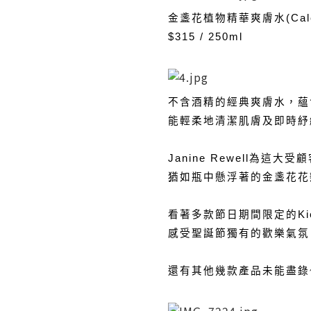
金盞花植物精華爽膚水(Calenddu
$315 / 250ml
不含酒精的經典爽膚水，蘊
能輕柔地清潔肌膚及即時紓
Janine Rewell為
猶如瓶中懸浮著的金盞花花
看著多款節日期間限定的Kie
感受聖誕節獨有的歡樂氣氛
還有其他幾款產品未能盡錄~