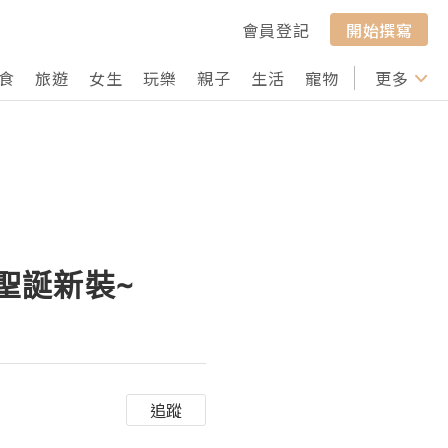
會員登記
開始撰寫
食
旅遊
女生
玩樂
親子
生活
寵物
行山
更多
打卡
換聖誕新裝~
追蹤