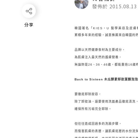
發佈於 2015.08.13
分享
分享
韓國著名「KIES‧U 醫學美容及皮
累積多年來的經驗，
誠意推薦
來自韓國的熱門品
品牌
以天然健康食材為主要成分，
為肌膚注入最天然的護膚營養，
無論妳是26、36、46歲，都能重拾
16歲
Back to Sixteen
木瓜酵素卸妝潔顏泡
要徹底卸除妝容，
除了卸妝油，還要使用洗面產品徹底清洗
確保所有污垢完全卸除。
但往往造成因過多的洗臉步驟，
而傷害肌膚的表層，讓肌膚底層的水份流