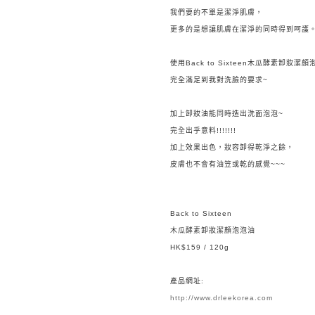
我們要的不單是潔淨肌膚，
更多的是想讓肌膚在潔淨的同時得到呵護
使用Back to Sixteen木瓜酵素卸妝潔
完全滿足到我對洗臉的要求~
加上卸妝油能同時造出洗面泡泡~
完全出乎意料!!!!!!!
加上效果出色，妝容卸得乾淨之餘，
皮膚也不會有油笠或乾的感覺~~~
Back to Sixteen
木瓜酵素卸妝潔顏泡泡油
HK$159 / 120g
產品網址:
http://www.drleekorea.com