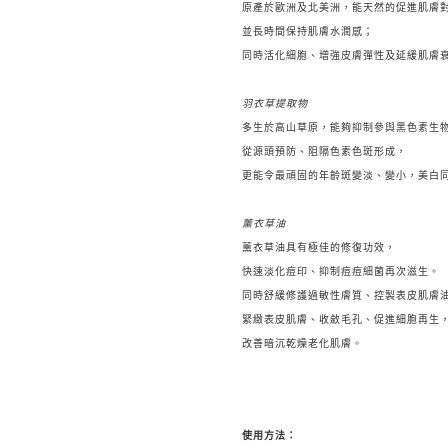
原產於歐洲及北美洲，能天然的促進肌膚
並長時間保持肌膚水潤感；
同時活化細胞、增強皮膚彈性及延緩肌膚
羽衣草提取物
多生於高山草原，能夠抑制參與黑色素生
從源頭預防、阻隔色素色斑形成，
更能令最頑固的年齡斑變淡、變小，美白
薰衣草油
薰衣草油具有極佳的修復功效，
快速淡化痘印、抑制痘痘細菌再次滋生。
同時舒緩修護過敏性膚質、控製表皮肌膚
緊緻表皮肌膚、收斂毛孔、促進細胞再生
改善暗沉乾燥老化肌膚。
使用方法：