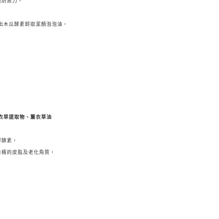
然防禦力。
en推出木瓜酵素卸妝潔顏泡泡油，
，
羽衣草提取物、薰衣草油
解酵素，
堆積的皮脂及老化角質，