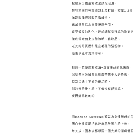
按壓取出適量卸妝潔顏泡泡油，
輕輕塗開
於乾爽臉部上
及打圈，
按摩1-2
讓卸妝油與彩妝污垢融合，
再加適量清水重覆按摩全面，
直至卸妝油乳化，
變成細膩有質感的洗面
徹底帶走面上皮脂污垢、化妝品、
老死的角質層和阻塞毛孔的殘留物。
最後以溫水洗淨即可。
對於一直使用卸妝油+洗面產品的我來說，
深明多次洗臉會為肌膚帶來多大的負擔，
特別是遇上不好的產品時，
卸妝洗臉後，臉上不但沒有舒適感，
反而變得乾乾的........
而Back to Sixteen的確是為女性著想
明白女性長期把化妝產品放置在臉上後，
每天放工回家後都想要一個完美的潔膚體驗