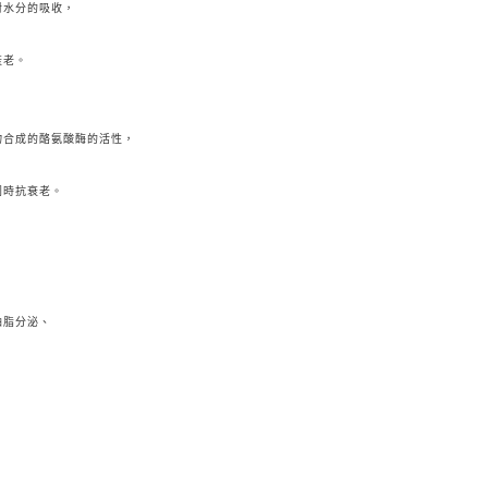
對水分的吸收，
衰老。
物合成的酪氨酸酶的活性，
同時抗衰老。
油脂分泌、
，