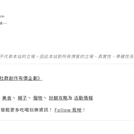
chi
享~~
並不代表本站的立場。因此本站對所有博客的立場、真實性、準確性
社群創作有價企劃》
】
丶
美食
丶
親子
丶
寵物
丶
扮靚攻略
及
活動情報
p啦！發掘更多吃喝玩樂資訊！
Follow 我哋
！