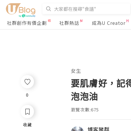
社群創作有價企劃
社群熱話
成為U Creator
女生
要肌膚好，記得卸妝
泡泡油
0
0
瀏覽次數:675
收藏
收藏
博客豬群