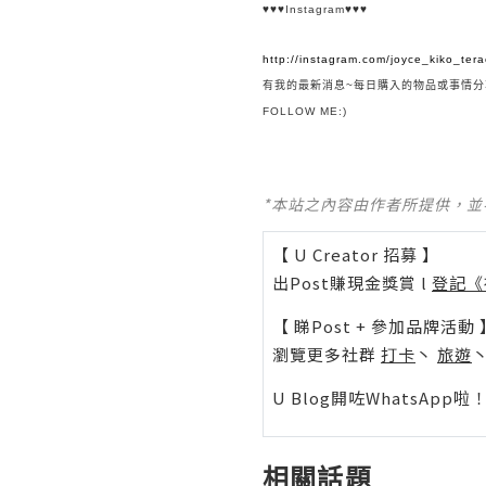
♥♥♥
Instagram
♥♥♥
http://instagram.com/joyce_kiko_tera
有我的最新消息~每日購入的物品或事情分
FOLLOW ME:)
*本站之內容由作者所提供，
【 U Creator 招募 】
出Post賺現金獎賞 l
登記《
【 睇Post + 參加品牌活動 
瀏覽更多社群
打卡
丶
旅遊
U Blog開咗WhatsAp
相關話題