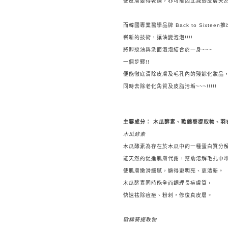
使皮膚變得乾燥，亦可能因此減弱皮膚天
而韓國專業醫學品牌 Back to Sixte
嶄新的技術，讓油變泡泡!!!!
將卸妝油與洗面泡泡結合於一身~~~
一個步驟!!
便能徹底清除皮膚及毛孔內的殘餘化妝品
同時去除老化角質及皮脂污垢~~~!!!!!
主要成分： 木瓜酵素、歐錦葵提取物、
木瓜酵素
木瓜酵素為存在於木瓜中的一種蛋白質分
能天然的促進肌膚代謝，幫助溶解毛孔中
使肌膚嫩滑細膩，顯得更明亮、更清新。
木瓜酵素同時能全面調理長痘膚質，
快速祛除痘痘、粉刺，修復真皮層。
歐錦葵提取物