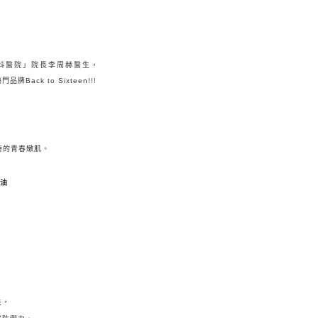
膚科醫院」
院長
李周赫醫生，
牌Back to Sixteen!!!
時的
青春嫩肌。
泡油
，
失，