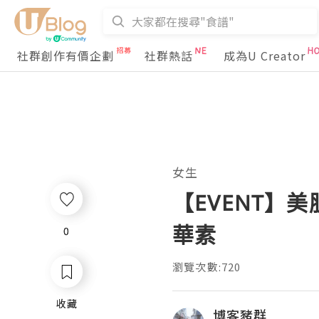
社群創作有價企劃
社群熱話
成為U Creator
女生
【EVENT】
華素
0
0
瀏覽次數:720
收藏
收藏
博客豬群