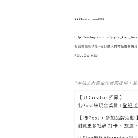
♥♥♥
Instagram
♥♥♥
http://instagram.com/joyce_kiko_tera
有我的最新消息~每日購入的物品或事情分
FOLLOW ME:)
*本站之內容由作者所提供，
【 U Creator 招募 】
出Post賺現金獎賞 l
登記《
【 睇Post + 參加品牌活動 
瀏覽更多社群
打卡
丶
旅遊
U Blog開咗WhatsAp