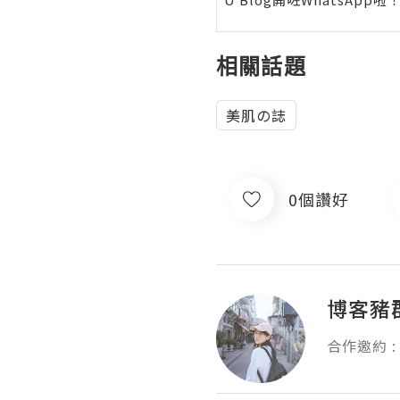
相關話題
美肌の誌
0個讚好
博客豬
合作邀約 : k