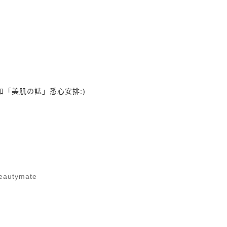
，
和「
美肌の誌
」悉心安排:)
beautymate