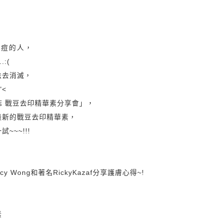
痘痘的人，
:(
法去消滅，
"<
の誌 戰豆去印精華素分享會」，
最新的
戰豆去印精華素，
~~~!!!
ncy Wong和著名RickyKazaf分享護膚心得~!
素