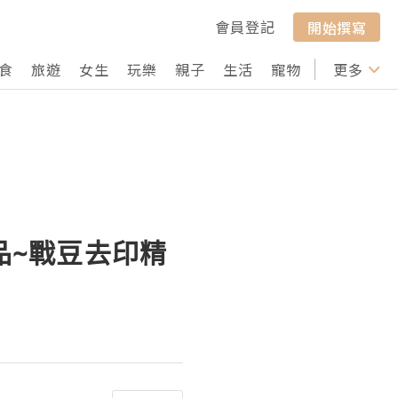
會員登記
開始撰寫
食
旅遊
女生
玩樂
親子
生活
寵物
行山
更多
打卡
品~戰豆去印精