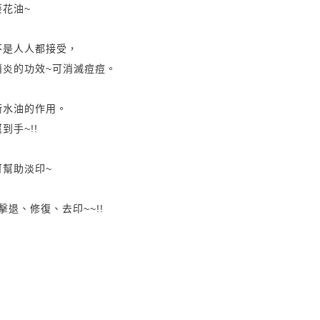
花油~
不是人人都接受，
消炎的功效~可消滅痘痘。
衡水油的作用。
手~!!
幫助淡印~
擊退、修復、去印~~!!