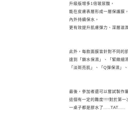
升級版增多1倍玻尿酸，
能在皮膚表層形成一層保護膜
內外持續保水，
更有效提升肌膚彈力、
深層滋
此外，每款面膜皆針對不同的
達到「鎖水保濕」、「緊緻細
「淡斑亮肌」
、
「Q彈保濕」
最後，參加者還可以嘗試製作屬於
這個有一定的難度!!!!對於第一次
一桌子都是膠水了.....TAT.....