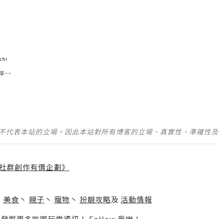
chi
享~~
並不代表本站的立場。因此本站對所有博客的立場、真實性、準確性
社群創作有價企劃》
】
丶
美食
丶
親子
丶
寵物
丶
扮靚攻略
及
活動情報
p啦！發掘更多吃喝玩樂資訊！
Follow 我哋
！