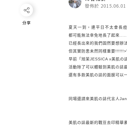
發佈於 2015.06.01
分享
分享
夏天一到，連平日不太會長
都可能無法幸免地長了起來.......
已經長出來的我們固然要想辦
但其實防患未然同樣重要!!!!!!>
早前「旭茉JESSICA x美肌
活動除了可以體驗到
美肌の誌
還有多款
美肌の誌的面膜可以一試
同場還請來
美肌の誌代言人
Ja
美肌の誌最新的
戰豆去印精華