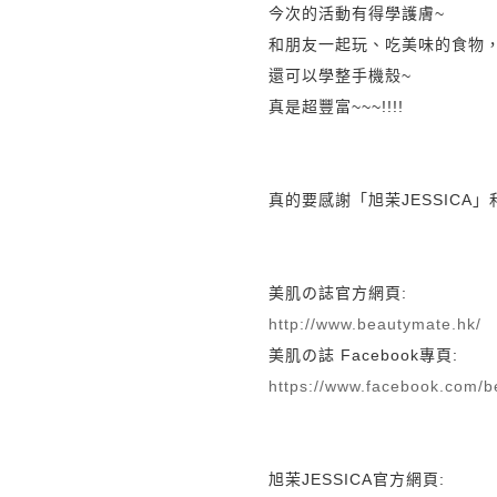
今次的活動有得學護膚~
和朋友一起玩、
吃美味的食物
還可以學整手機殼~
真是超豐富~~~!!!!
真的要感謝「
旭茉JESSICA」
美肌の誌
官方網頁:
http://www.beautymate.hk/
美肌の誌
Facebook專頁:
https://www.facebook.com/
旭茉JESSICA
官方網頁: