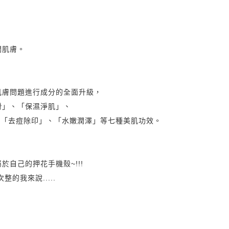
，
潤肌膚。
肌膚問題進行成分的全面升級，
滑」
、
「保濕淨肌」
、
、
「去痘除印」
、
「水嫩潤澤」等七種美肌功效。
自己的押花手機殼~!!!
整的我來說.....