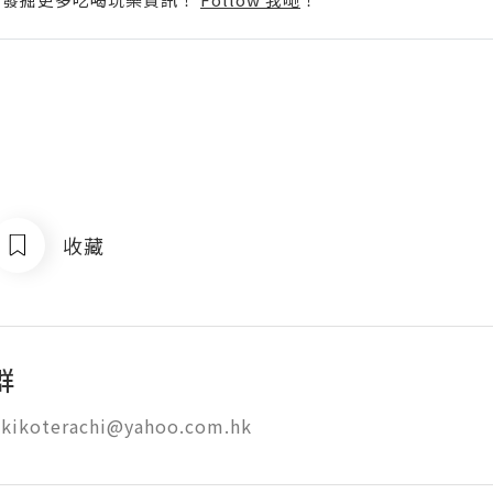
收藏
群
ikoterachi@yahoo.com.hk