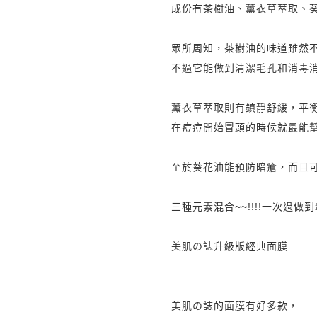
成份有茶樹油、薰衣草萃取、葵
眾所周知，
茶樹油的味道雖然
不過它能做到清潔毛孔和消毒
薰衣草萃取則有鎮靜舒緩，平
在痘痘開始冒頭的時候就最能幫到
至於
葵花油能預防暗瘡，而且可
三種元素混合~~!!!!一次過做到
美肌
の誌升級版經典面膜
美肌の誌的面膜有好多款，