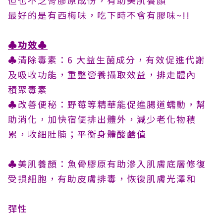
最好的是有西梅味，吃下時不會有膠味~!!
♣
功效
♣
♣清除毒素：6 大益生菌成分，有效促進代謝
及吸收功能，重整營養攝取效益，排走體內
積聚毒素
♣改善便秘：野莓等精華能促進腸道蠕動，幫
助消化，加快宿便排出體外，減少老化物積
累，收細肚腩；平衡身體酸鹼值
♣美肌養顏：魚骨膠原有助滲入肌膚底層修復
受損細胞，有助皮膚排毒，恢復肌膚光澤和
彈性