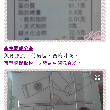
♣
主要成分
♣
魚骨膠原、葡萄糖、西梅汁粉、
菊苣根提取物、6 種益生菌混合粉。