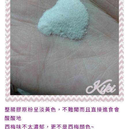
整腸膠原粉呈淡黃色，不難聞而且直接進食會
酸酸地
西梅味不太濃郁，更不是西梅顏色~