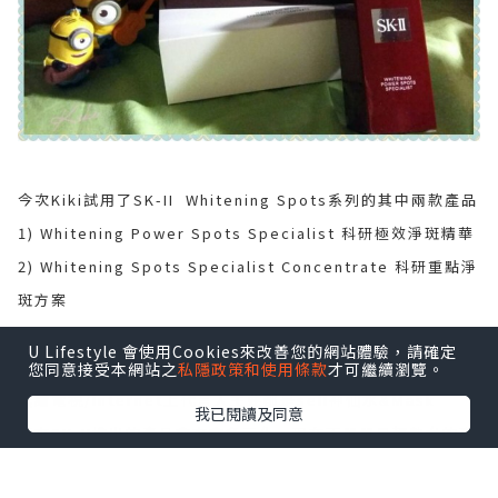
今次Kiki試用了SK-II Whitening Spots系列的其中兩款產品
1) Whitening Power Spots Specialist 科研極效淨斑精華
2) Whitening Spots Specialist Concentrate 科研重點淨
斑方案
U Lifestyle 會使用Cookies來改善您的網站體驗，請確定
一向SK-II 對我感覺是輕熟女/ 25
您同意接受本網站之
私隱政策和使用條款
才可繼續瀏覽。
歲以上女生使用，
無論電視/Internet上代言人主要都是sell神仙水
&Mask
我已閱讀及同意
原來SK-II推出的產品愈來愈多元化，現在不單單是輕熟女的專
利！