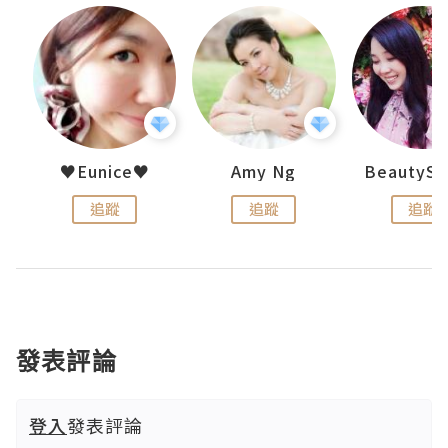
h 夏沫
♥Eunice♥
Amy Ng
追蹤
追蹤
追蹤
發表評論
登入
發表評論