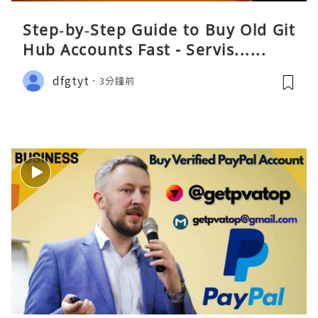
Step‑by‑Step Guide to Buy Old Git
Hub Accounts Fast - Servis......
dfgtyt
3分鐘前