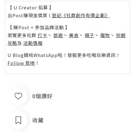
【 U Creator 招募 】
出Post賺現金獎賞 l
登記《社群創作有價企劃》
【 睇Post + 參加品牌活動 】
瀏覽更多社群
打卡
丶
旅遊
丶
美食
丶
親子
丶
寵物
丶
扮靚
攻略
及
活動情報
U Blog開咗WhatsApp啦！發掘更多吃喝玩樂資訊！
Follow 我哋
！
0個讚好
收藏