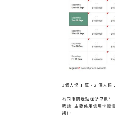
1個人慳 1 萬，2 個人慳 2
有同事問我點樣儲里數?
我話: 主要係用信用卡慢慢儲
期)‧