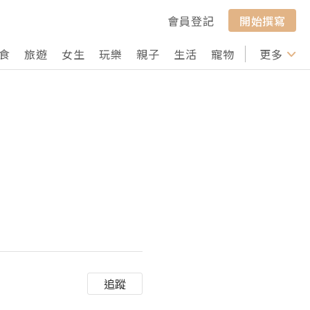
會員登記
開始撰寫
食
旅遊
女生
玩樂
親子
生活
寵物
行山
更多
打卡
追蹤