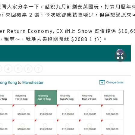
想同大家分享一下，話說九月計劃去英國玩，打算用歷年來儲儲
ster 來回機票 2 張。今次唸都應該慳唔少，但無想過原來
ter Return Economy, CX 網上 Show 既價錢係 $10,6
費，稅等～，我地去果段期間就 $2688 1 位)。