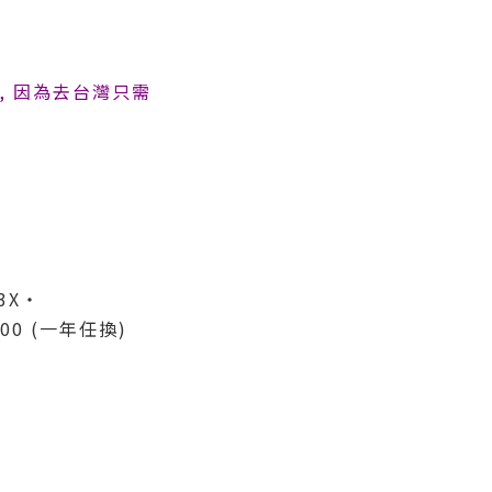
好消息, 因為去台灣只需
3X‧
$300 (一年任換)