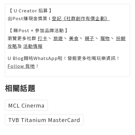
【 U Creator 招募 】
出Post賺現金獎賞 l
登記《社群創作有價企劃》
【 睇Post + 參加品牌活動 】
瀏覽更多社群
打卡
丶
旅遊
丶
美食
丶
親子
丶
寵物
丶
扮靚
攻略
及
活動情報
U Blog開咗WhatsApp啦！發掘更多吃喝玩樂資訊！
Follow 我哋
！
相關話題
MCL Cinerma
TVB Titanium MasterCard