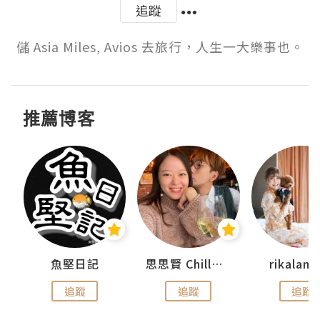
追蹤
儲 Asia Miles, Avios 去旅行，人生一大樂事也。
推薦博客
urnal
魚堅日記
思思賢 ChillMyBabe
rikala
追蹤
追蹤
追蹤