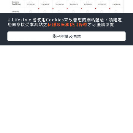
U Lifestyle 會使用Cookies來改善您的網站體驗，請確定
您同意接受本網站之
私隱政策和使用條款
才可繼續瀏覽。
我已閱讀及同意
1個人慳 1 萬，2 個人慳 2 萬, \^0^/ So Crazy (請
唔好笑我少見多怪 ^^)
有同事問我點樣儲里數?
我話: 主要係用信用卡慢慢儲分，跟住一次過換分
(我用 Citibank Rewards 要比手續費,而積分是無
限期)‧
另外不時留意同 Asia miles 有關既遊戲，例如之前
iButterfly 有撲里數遊戲，我捉到 5000 里數。
睇 Blog or Forum 學里數達人儲里數方法。